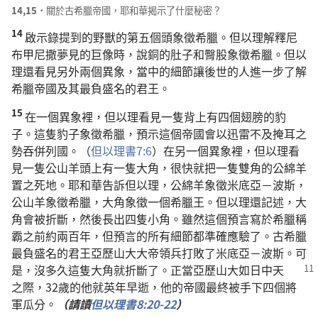
14,15．
關於古希臘帝國，耶和華揭示了什麼秘密？
14
啟示錄提到的野獸的第五個頭象徵希臘。但以理解釋尼
布甲尼撒夢見的巨像時，說銅的肚子和臀股象徵希臘。但以
理還看見另外兩個異象，當中的細節讓後世的人進一步了解
希臘帝國及其最負盛名的君王。
15
在一個異象裡，但以理看見一隻背上有四個翅膀的豹
子。這隻豹子象徵希臘，預示這個帝國會以迅雷不及掩耳之
勢吞併列國。（
但以理書7:6
）在另一個異象裡，但以理看
見一隻公山羊頭上有一隻大角，很快就把一隻雙角的公綿羊
置之死地。耶和華告訴但以理，公綿羊象徵米底亞－波斯，
公山羊象徵希臘，大角象徵一個希臘王。但以理還記述，大
角會被折斷，然後長出四隻小角。雖然這個預言寫於希臘稱
霸之前約兩百年，但預言的所有細節都準確應驗了。古希臘
最負盛名的君王亞歷山大大帝領兵打敗了米底亞－波斯。可
是，沒多久這隻大角就折斷了。正當亞歷山大如日中天
之際，32歲的他就英年早逝，他的帝國最終被手下四個將
軍瓜分。
（請讀
但以理書8:20
-22
）