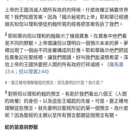
上帝的王國消滅人間所有政府的時候，什麼政權正稱霸世界
呢？我們知道答案，因為「揭示秘密的上帝」耶和華已經通
過先知但以理和使徒約翰所寫的經卷把答案告訴了我們。
2
耶和華向但以理和約翰啟示了幾個異象，在異象中他們看
見不同的野獸。上帝還讓但以理明白一個預示未來的夢，夢
裡出現了一個由不同金屬構成的巨像。耶和華啟示他們把這
些異象記在聖經裡，讓我們閱讀，好叫我們能滿懷希望，深
信上帝的王國快要把人間的所有政府打碎滅絕。（
羅馬書
15:4；
但以理書2:44
）
3．
要正確地理解聖經的預言，就先要明白什麼？為什麼？
3
對照但以理和約翰的預言，有助於我們看出八個王（人間
的政權）的身份，以及這些王崛起的先後。可是，要正確地
理解這些預言，就先要明白聖經所記的第一個預言。為什麼
呢？因為聖經的主題以至所有預言都跟這個預言有關。
蛇的苗裔與野獸