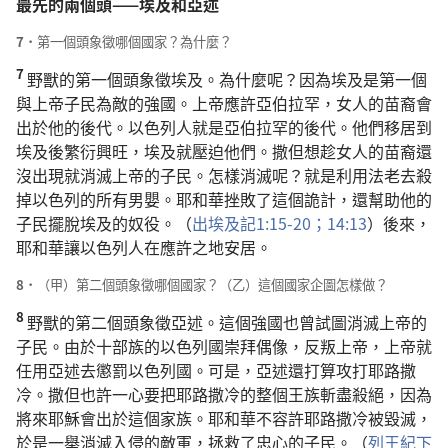
最先的兩個頭——埃及和亞述
7．
第一個頭象徵哪個國家？為什麼？
7
野獸的第一個頭象徵埃及。為什麼呢？因為埃及是第一個
與上帝子民為敵的強國。上帝應許亞伯拉罕，女人的苗裔會
出於他的後代。以色列人就是亞伯拉罕的後代。他們移居到
埃及後繁衍興旺，埃及就壓迫他們。撒但想趁女人的苗裔還
沒出現就消滅上帝的子民。怎樣消滅呢？就是利用法老去殺
掉以色列的所有男嬰。耶和華挫敗了這個詭計，還幫助他的
子民擺脫埃及的奴役。（
出埃及記1:15-20；
14:13
）後來，
耶和華讓以色列人在應許之地安居。
8．
（甲）第二個頭象徵哪個國家？（乙）這個國家企圖怎樣做？
8
野獸的第二個頭象徵亞述。這個強國也曾試圖消滅上帝的
子民。由於十部族的以色列國崇拜偶像，反叛上帝，上帝就
任用亞述去懲罰以色列國。可是，亞述還打算攻打耶路撒
冷。撒但也許一心要把耶路撒冷的整個王族斬盡殺絕，因為
將來耶穌會出於這個家族。耶和華不容許耶路撒冷被毀滅，
於是一舉消滅入侵的敵軍，拯救了忠心的子民。（
列王紀下