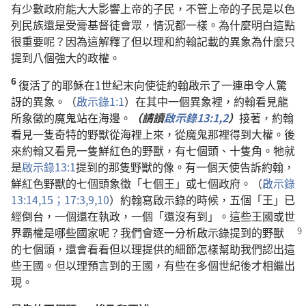
有少數政府能大大影響上帝的子民，不管上帝的子民是以色
列民族還是受膏基督徒會眾，情況都一樣。為什麼明白這點
很重要呢？因為這解釋了但以理和約翰記載的異象為什麼只
提到八個強大的政權。
6
復活了的耶穌在1世紀末向使徒約翰啟示了一連串令人驚
訝的異象。（
啟示錄1:1
）在其中一個異象裡，約翰看見龍
所象徵的魔鬼站在海邊。
（請讀
啟示錄13:1,2
）
接著，約翰
看見一隻奇特的野獸從海裡上來，從魔鬼那裡得到大權。後
來約翰又看見一隻鮮紅色的野獸，有七個頭、十隻角。牠就
是
啟示錄13:1
提到的那隻野獸的像。有一個天使告訴約翰，
鮮紅色野獸的七個頭象徵「七個王」或七個政府。（
啟示錄
13:14,15；
17:3,
9,10
）約翰寫啟示錄的時候，五個「王」已
經倒台，一個還在執政，一個「還沒有到」。這些王國或世
界霸權是哪些國家呢？我們會逐一分析啟示錄提到的
野獸
的七個頭，還會看看但以理提供的細節怎樣幫助我們認出這
些王國。但以理預言到的王國，有些在多個世紀後才相繼出
現。