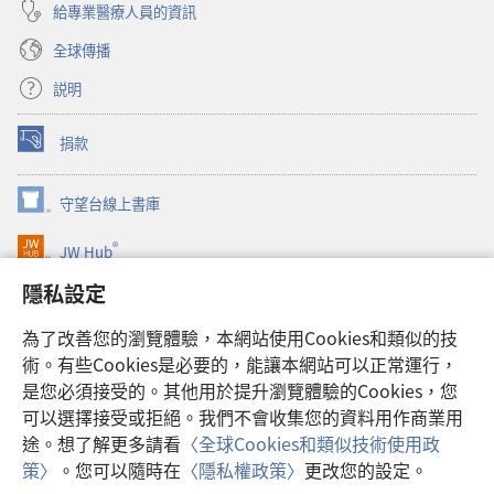
給專業醫療人員的資訊
全球傳播
説明
捐款
（開
啟
新
守望台線上書庫
（開
視
啟
窗）
®
JW Hub
新
（開
視
啟
隱私設定
窗）
JW Library®
新
視
為了改善您的瀏覽體驗，本網站使用Cookies和類似的技
窗）
Watchtower Library
術。有些Cookies是必要的，能讓本網站可以正常運行，
是您必須接受的。其他用於提升瀏覽體驗的Cookies，您
可以選擇接受或拒絕。我們不會收集您的資料用作商業用
途。想了解更多請看
〈全球Cookies和類似技術使用政
Copyright
© 2026 Watch Tower Bible and Tract Society of Pennsylvania.
策〉
。您可以隨時在
〈隱私權政策〉
更改您的設定。
顯
使用條款
|
隱私權政策
|
隱私設定