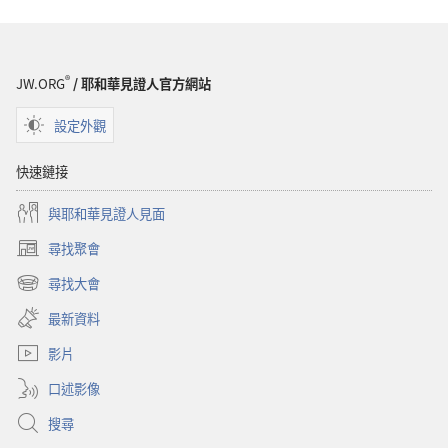
項
守
望
台
®
JW.ORG
/ 耶和華見證人官方網站
——
研
設定外觀
讀
版
快速鏈接
2012
與耶和華見證人見面
年
6
尋找聚會
（開
月
啟
尋找大會
（開
新
啟
視
最新資料
新
窗）
視
影片
窗）
口述影像
搜尋