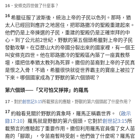
16．
安條克四世做了什麼事？
16
希臘征服了波斯後，統治上帝的子民以色列。那時，猶
太人已經回到應許之地居住，把耶路撒冷的聖殿重建起來。
他們仍是上帝揀選的子民，重建的聖殿仍是正確崇拜的中
心。到了公元前2世紀，野獸的第五個頭希臘對上帝的子民
發動攻擊。在亞歷山大的帝國分裂出來的國家裡，有一個王
叫安條克四世。他在耶路撒冷的聖殿區內築了一座異教祭
壇，還把信奉猶太教列為死罪。撒但的苗裔對上帝的子民真
是恨之入骨！不過，希臘很快就從世界霸主的寶座上被拉了
下來。哪個國家成為了野獸的第六個頭呢？
第六個頭——「又可怕又猙獰」的羅馬
17．
對於
創世記3:15
所載預言的應驗，野獸的第六個頭起了什麼作用？
17
約翰看見關於野獸的異象時，羅馬正稱霸世界。（
啟示
錄17:10
）羅馬就是野獸的第六個頭，它對於
創世記3:15
所
載預言的應驗起了重要作用。撒但利用羅馬官員傷了女人苗
裔的「腳跟」，令苗裔暫時受創。他們做了什麼呢？羅馬官