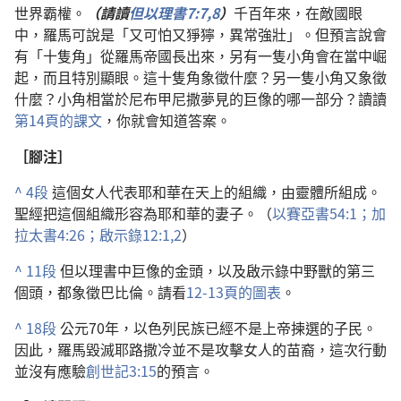
世界霸權。
（請讀
但以理書7:7,8
）
千百年來，在敵國眼
中，羅馬可說是「又可怕又猙獰，異常強壯」。但預言說會
有「十隻角」從羅馬帝國長出來，另有一隻小角會在當中崛
起，而且特別顯眼。這十隻角象徵什麼？另一隻小角又象徵
什麼？小角相當於尼布甲尼撒夢見的巨像的哪一部分？讀讀
第14頁的課文
，你就會知道答案。
［腳注］
^
4段
這個女人代表耶和華在天上的組織，由靈體所組成。
聖經把這個組織形容為耶和華的妻子。（
以賽亞書54:1；
加
拉太書4:26；
啟示錄12:1,2
）
^
11段
但以理書中巨像的金頭，以及啟示錄中野獸的第三
個頭，都象徵巴比倫。請看
12-13頁的圖表
。
^
18段
公元70年，以色列民族已經不是上帝揀選的子民。
因此，羅馬毀滅耶路撒冷並不是攻擊女人的苗裔，這次行動
並沒有應驗
創世記3:15
的預言。