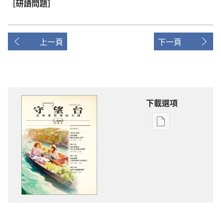
［研讀問題］
上一頁
下一頁
下載選項
電
子
出
版
物
下
載
選