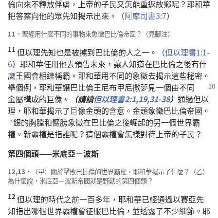
倫向來不釋放俘虜，上帝的子民又怎能重返故鄉呢？耶和華
把答案向他的眾先知揭示出來。（
阿摩司書3:7
）
11．
聖經用什麼不同的事物來象徵巴比倫帝國？（見腳注）
11
但以理先知也是被擄到巴比倫的人之一。（
但以理書1:1-
6
）耶和華任用他去預告未來，讓人知道在巴比倫之後有什
麼王國會相繼稱霸。耶和華用不同的象徵去揭示這些秘密。
舉個例，耶和華讓巴比倫王尼布甲尼撒
夢見一個由不同
金屬構成的巨像。
（請讀
但以理書2:1,
19,
31-38
）
通過但以
理，耶和華揭示了巨像金頭的含意。金頭象徵巴比倫帝國。
銀的胸膛和臂膀象徵在巴比倫之後崛起的另一個世界霸
*
權。新霸權是指誰呢？這個霸權會怎樣對待上帝的子民？
第四個頭——米底亞－波斯
12,13．
（甲）關於擊敗巴比倫的世界霸權，耶和華揭示了什麼？（乙）
為什麼說，米底亞－波斯帝國就是野獸的第四個頭？
12
但以理的時代之前一百多年，耶和華已經通過以賽亞先
知指出哪個世界霸權會征服巴比倫，並透露了不少細節。耶