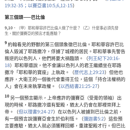
19:32-35；
以賽亞書10:5,6,
12-15
）
第三個頭——巴比倫
9,10．
（甲）耶和華容許巴比倫人做了什麼？（乙）什麼事必須先發
生，關於彌賽亞的預言才能應驗？
9
約翰看見的野獸的第三個頭象徵巴比倫。耶和華容許巴比
倫人毀滅了耶路撒冷，俘擄了城裡的居民。耶和華事先警告
叛逆的以色列人，他們將要大禍臨頭。（
列王紀下20:16-
18
）耶和華還說，他不會讓以色列人的君王繼續坐在耶路
撒冷「耶和華的寶座」上執政。（
歷代志上29:23
）但他也
應許，大衛王的一個後代會重得王位，這個「持合法權柄的
人」會在未來執掌政權。（
以西結書21:25-27
）
10
另一個預言顯示，上帝應許的彌賽亞（受膏的領袖）出
現的時候，耶路撒冷還有聖殿，猶太人仍會在那裡崇拜上
帝。（
但以理書9:24-27
）在以色列人被擄到巴比倫之前，
有一個預言說彌賽亞會生於伯利恆。（
彌迦書5:2
）這些預
言要應驗，猶太人就必須獲釋回鄉，重建聖殿才行。但巴比