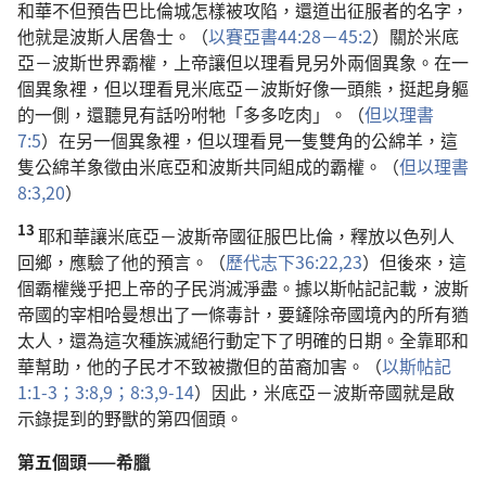
和華不但預告巴比倫城怎樣被攻陷，還道出征服者的名字，
他就是波斯人居魯士。（
以賽亞書44:28－45:2
）關於米底
亞－波斯世界霸權，上帝讓但以理看見另外兩個異象。在一
個異象裡，但以理看見米底亞－波斯好像一頭熊，挺起身軀
的一側，還聽見有話吩咐牠「多多吃肉」。（
但以理書
7:5
）在另一個異象裡，但以理看見一隻雙角的公綿羊，這
隻公綿羊象徵由米底亞和波斯共同組成的霸權。（
但以理書
8:3,
20
）
13
耶和華讓米底亞－波斯帝國征服巴比倫，釋放以色列人
回鄉，應驗了他的預言。（
歷代志下36:22,23
）但後來，這
個霸權幾乎把上帝的子民消滅淨盡。據以斯帖記記載，波斯
帝國的宰相哈曼想出了一條毒計，要鏟除帝國境內的所有猶
太人，還為這次種族滅絕行動定下了明確的日期。全靠耶和
華幫助，他的子民才不致被撒但的苗裔加害。（
以斯帖記
1:1-3；
3:8,9；
8:3,
9-14
）因此，米底亞－波斯帝國就是啟
示錄提到的野獸的第四個頭。
第五個頭——希臘