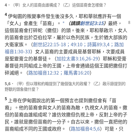
4．
（甲）女人的苗裔由誰構成？（乙）這個苗裔會怎樣做？
4
伊甸園的叛變事件發生後沒多久，耶和華就應許有一個
「女人」會產生「苗裔」。
（請讀
創世記3:15
）
最終，
*
這個苗裔會打碎蛇（撒但）的頭。後來，耶和華啟示，女人
的苗裔會出於亞伯拉罕，屬於以色列民族，生於猶大部族的
大衛家族。（
創世記22:15-18；
49:10；
詩篇89:3,4；
路加
福音1:30-33
）女人苗裔的主要成員是基督耶穌，次要成員
是聖靈膏立的基督徒。（
加拉太書3:16,
26-29
）耶穌和受膏
基督徒共同組成上帝的王國，上帝會通過這個王國把撒但打
碎滅絕。（
路加福音12:32；
羅馬書16:20
）
5,6．
（甲）但以理和約翰提到了幾個強大的政權？（乙）啟示錄提到的
野獸的頭象徵什麼？
5
上帝在伊甸園說出的第一個預言也提到撒但會有「苗
裔」。他的苗裔會與女人的苗裔為敵，仇視女人的苗裔。撒
但的苗裔由誰組成呢？誰仿效撒但仇視上帝，反對上帝的子
民，誰就是撒但苗裔的一分子。自古以來，撒但一直把他的
苗裔組成不同的王國或政府。（
路加福音4:5,6
）可是，只