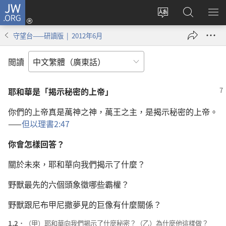
JW.ORG
登
錄
更
搜
顯
（開
改
尋
示
守望台——研讀版 | 2012年6月
啟
網
JW.ORG
選
新
站
單
閲讀
視
語
窗）
言
耶和華是「揭示秘密的上帝」
你們的上帝真是萬神之神，萬王之主，是揭示秘密的上帝。
——
但以理書2:47
你會怎樣回答？
關於未來，耶和華向我們揭示了什麼？
野獸最先的六個頭象徵哪些霸權？
野獸跟尼布甲尼撒夢見的巨像有什麼關係？
1,2．
（甲）耶和華向我們揭示了什麼秘密？（乙）為什麼他這樣做？