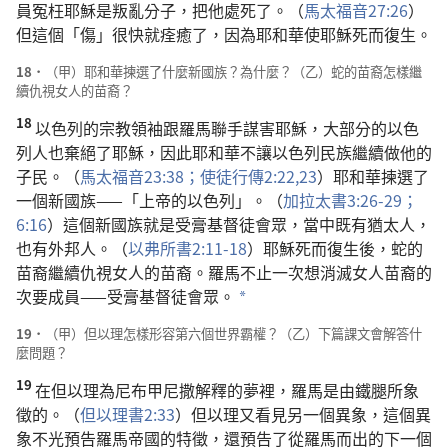
員冤枉耶穌是叛亂分子，把他處死了。（
馬太福音27:26
）
但這個「傷」很快就痊癒了，因為耶和華使耶穌死而復生。
18．
（甲）耶和華揀選了什麼新國族？為什麼？（乙）蛇的苗裔怎樣繼
續仇視女人的苗裔？
18
以色列的宗教領袖跟羅馬聯手謀害耶穌，大部分的以色
列人也棄絕了耶穌，因此耶和華不讓以色列民族繼續做他的
子民。（
馬太福音23:38；
使徒行傳2:22,23
）耶和華揀選了
一個新國族——「上帝的以色列」。（
加拉太書3:26-29；
6:16
）這個新國族就是受膏基督徒會眾，當中既有猶太人，
也有外邦人。（
以弗所書2:11-18
）耶穌死而復生後，蛇的
苗裔繼續仇視女人的苗裔。羅馬不止一次想消滅女人苗裔的
次要成員——受膏基督徒會眾。
*
19．
（甲）但以理怎樣形容第六個世界霸權？（乙）下篇課文會解答什
麼問題？
19
在但以理為尼布甲尼撒解釋的夢裡，羅馬是由鐵腿所象
徵的。（
但以理書2:33
）但以理又看見另一個異象，這個異
象不光預告羅馬帝國的特徵，還預告了從羅馬而出的下一個