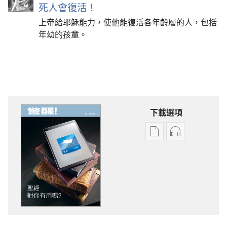
死人會復活！
上帝給耶穌能力，使他能復活各年齡層的人，包括
年幼的孩童。
下載選項
電
錄
子
音
出
下
版
載
物
選
下
項
載
警
選
醒！