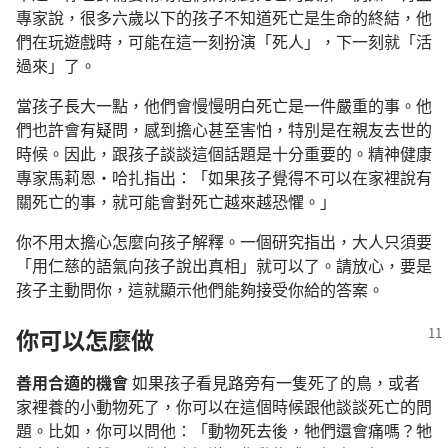
專家說，很多六歲以下的孩子不知道死亡是生命的終結，他
們在玩遊戲時，可能在這一刻扮演「死人」，下一刻就「活
過來」了。
當孩子長大一點，他們會慢慢明白死亡是一件嚴重的事。他
們也許會有疑問，感到擔心甚至害怕，特別是在親友去世的
時候。因此，跟孩子談談這個話題是十分重要的。精神健康
專家馬莉恩·哈扎指出：「如果孩子覺得不可以在家裡說有
關死亡的事，就可能會對死亡越來越恐懼。」
你不用太擔心怎麼向孩子解釋。一個研究指出，大人只須要
「用仁慈的語氣向孩子說出真相」就可以了。請放心，要是
孩子主動問你，這就顯示他們能夠接受你給的答案。
你可以怎麼做
善用合適的機會
如果孩子看見路旁有一隻死了的鳥，或者
家裡養的小動物死了，你可以在這個時候跟他談談死亡的問
題。比如，你可以問他：「動物死去後，牠們還會痛嗎？牠