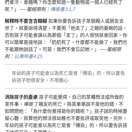
們會冷、會餓嗎？你怎麼知道一隻動物或一個人已經死了
呢？」
——聖經原則：
傳道書3:1,
7
解釋時不要含含糊糊
如果你要告訴孩子某個親人或朋友去
世了，就要說得清楚，不要用「他走了」之類的委婉的話，
否則孩子可能會誤以為那個「走了」的人很快就會回家。你
可以簡單直接地說：「奶奶死了，什麼都不能做了，我們也
不能跟她說話了。可是，我們不會忘記她。」
——聖經原
則：
以弗所書4:25
年幼的孩子可能會以為死亡是會「傳染」的，所以要告
訴孩子他很安全，不用擔心
消除孩子的憂慮
孩子可能覺得，自己的某種想法或所做的
某件事，
導致
了親友的死亡。與其單單說不是他的錯，不
如問問他：「為什麼你覺得是你的錯呢？」孩子說的時候要
留心聽，就算他的想法很幼稚也不要批評或取笑他。另外，
年幼的孩子可能會以為死亡是會「傳染」的，所以要告訴孩
子他很安全，不用擔心。