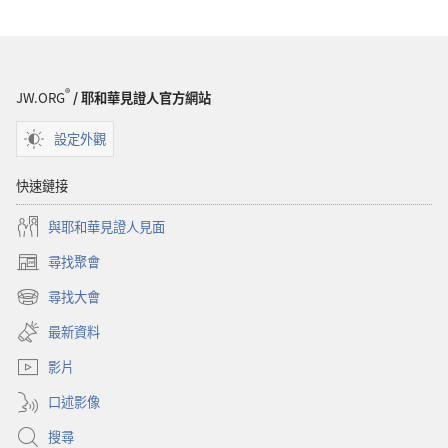
項
聖
警
經
醒！
對
聖
你
®
JW.ORG
/ 耶和華見證人官方網站
經
有
對
用
設定外觀
你
嗎？
有
快速鏈接
用
與耶和華見證人見面
嗎？
尋找聚會
（開
啟
尋找大會
（開
新
啟
視
最新資料
新
窗）
視
影片
窗）
口述影像
搜尋