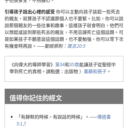
引導孩子說出心裡的感受
你可以主動向孩子談起一些死去
的親友，就算孩子不認識那個人也不要緊。比如，你可以說
說那個親友的一些往事和趣事，這樣孩子就會明白，他們可
以想起或談到那些死去的親友，不用忌諱死亡這個話題。可
是如果孩子不願意談這個話題，也不要勉強，你可以等下次
有機會時再說。
——聖經原則：
箴言20:5
《向偉大的導師學習》
第34
和
35章
能讓孩子從聖經中
學到死亡的真相。請點選：出版物 〉
書籍和冊子
。
值得你記住的經文
「有靜默的時候，有說話的時候」。——
傳道書
3:1,
7