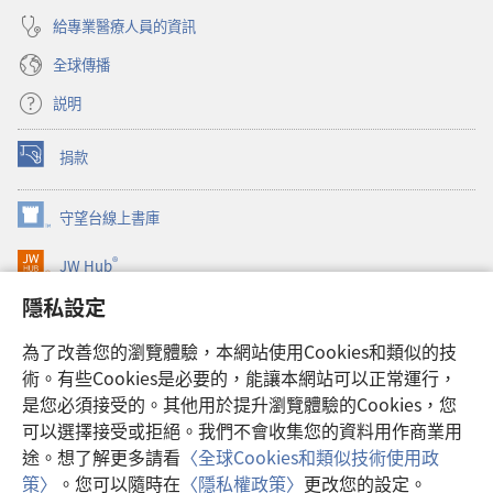
給專業醫療人員的資訊
全球傳播
説明
捐款
（開
啟
新
守望台線上書庫
（開
視
啟
窗）
®
JW Hub
新
（開
視
啟
隱私設定
窗）
JW Library®
新
視
為了改善您的瀏覽體驗，本網站使用Cookies和類似的技
窗）
Watchtower Library
術。有些Cookies是必要的，能讓本網站可以正常運行，
是您必須接受的。其他用於提升瀏覽體驗的Cookies，您
可以選擇接受或拒絕。我們不會收集您的資料用作商業用
途。想了解更多請看
〈全球Cookies和類似技術使用政
Copyright
© 2026 Watch Tower Bible and Tract Society of Pennsylvania.
策〉
。您可以隨時在
〈隱私權政策〉
更改您的設定。