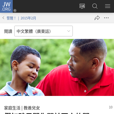
JW.ORG
登
錄
更
搜
顯
（開
改
尋
示
警醒！ | 2015年2月
啟
網
JW.ORG
選
新
站
單
閲讀
視
語
窗）
言
家庭生活 | 教養兒女