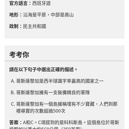
官方語言：
西班牙語
地形：
沿海是平原，中部是高山
政制：
民主共和國
考考你
請在以下句子中選出正確的描述。
哥斯達黎加是西半球識字率最高的國家之一
哥斯達黎加擁有一支裝備精良的軍隊
哥斯達黎加有一個島據稱埋有不少寶藏，人們到那
裡尋寶的次數超過500次
答案：
A和C。C項提到的是科科斯島。這個島位於哥斯