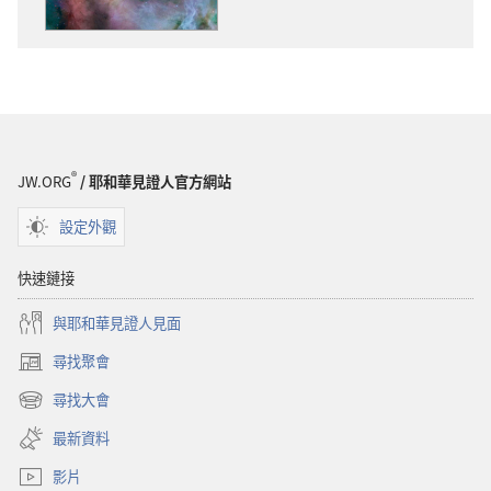
下
載
選
項
警
醒！
生
®
JW.ORG
/ 耶和華見證人官方網站
命
從
設定外觀
哪
來？
快速鏈接
與耶和華見證人見面
尋找聚會
（開
啟
尋找大會
（開
新
啟
視
最新資料
新
窗）
視
影片