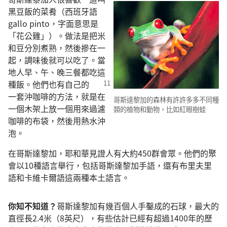
黑豆飯的菜肴（西班牙語
gallo pinto，字面意思是
「花公雞」）。做法是把米
和豆分別煮熟，然後摻在一
起，調味後就可以吃了。當
地人早、午、晚三餐都吃這
種飯。他們
也有自己的
一套沖咖啡的方法，就是在
哥斯達黎加的森林有許許多多不同種
一個木架上放一個用來過濾
類的植物和動物，比如紅眼樹蛙
咖啡的布袋，然後用熱水沖
泡。
在哥斯達黎加，耶和華見證人有大約450群會眾。他們的聚
會以10種語言舉行，包括哥斯達黎加手語，還有布里夫里
語和卡維卡爾語這兩種本土語言。
你知不知道？
哥斯達黎加有幾百個人手鑿成的石球，最大的
直徑長2.4米（8英尺），有些估計已經有超過1400年的歷