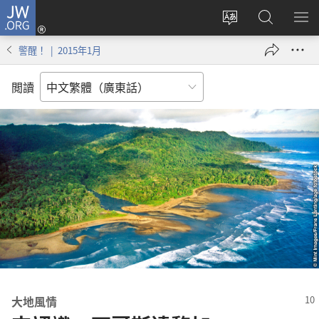
JW.ORG
登
錄
更
搜
顯
（開
改
尋
示
警醒！ | 2015年1月
啟
網
JW.ORG
選
新
站
單
閲讀
視
語
窗）
言
大地風情