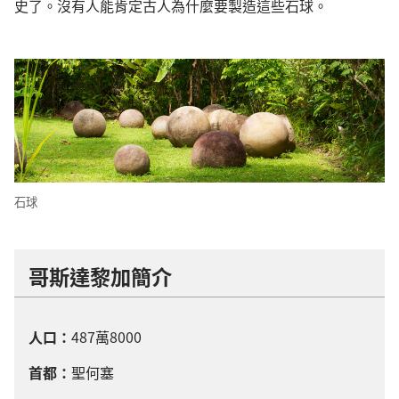
史了。沒有人能肯定古人為什麼要製造這些石球。
石球
哥斯達黎加簡介
人口：
487萬8000
首都：
聖何塞