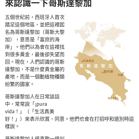
來認識一下哥斯達黎加
五個世紀前，西班牙人首次
踏足這個地區，並把這裡起
名為哥斯達黎加（哥斯大黎
加），意思是「富庶的海
岸」。他們以為會在這裡找
到很多黃金，最後卻失望而
回。現在，人們認識的哥斯
達黎加，不是什麼貴金屬的
產地，而是一個動植物種類
紛繁的國家。
哥斯達黎加人在日常談話
中，常常說「¡pura
vida！」（「生活真美
好！」）來表示欣賞、同意。他們也會在打招呼和道別時這
樣說。
哥斯達黎加人很喜歡一道叫