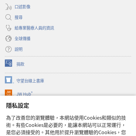
窗）
口述影像
搜尋
給專業醫療人員的資訊
全球傳播
説明
捐款
（開
啟
新
守望台線上書庫
（開
視
啟
窗）
®
JW Hub
新
（開
視
啟
隱私設定
窗）
JW Library®
新
視
為了改善您的瀏覽體驗，本網站使用Cookies和類似的技
窗）
Watchtower Library
術。有些Cookies是必要的，能讓本網站可以正常運行，
是您必須接受的。其他用於提升瀏覽體驗的Cookies，您