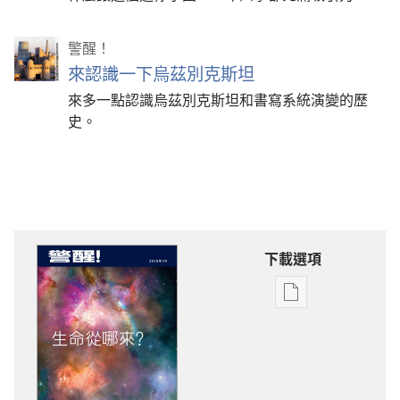
警醒！
來認識一下烏茲別克斯坦
來多一點認識烏茲別克斯坦和書寫系統演變的歷
史。
下載選項
電
子
出
版
物