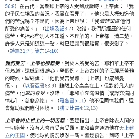
56:8
）在古代，當敬拜上帝的人受到欺壓時，上帝說：「我
的子民在埃及的苦況，我實在看見了」。他只是大概知道他
們的苦況嗎？不是的，因為上帝也說：「我
清楚知道
他們
所受的痛苦。」（
出埃及記3:7
）沒錯，我們所經歷的任何
痛苦，包括那些別人不知道、不理解的，上帝都一清二楚。
許多人只是知道這一點，就已經感到很踏實，很安慰了。
（
詩篇31:7；
箴言14:10
）
我們受苦，上帝也很難受。
對於人所受的苦，耶和華上帝不
但
知道，
還感到很
痛心。
舉個例，上帝古代的子民經歷苦難
的時候，聖經說：「他們受苦受難，［上帝］也感到憂
傷。」（
以賽亞書63:9
）雖然上帝高高在上，但對於凡人的
痛苦，他
感同身受。
沒錯，「耶和華充滿溫情［或譯充滿同
情心］，慈悲為懷」。（
雅各書5:11
）他不但同情我們，還
會幫助我們應付困境。（
腓立比書4:12,13
）
上帝會終止世上的一切苦難。
聖經指出，上帝會除去人間的
一切疾苦，沒有人會再受苦受難。耶和華會通過他在
天上建
立的王國
，使地球的情況煥然一新。聖經預告，到時「上帝