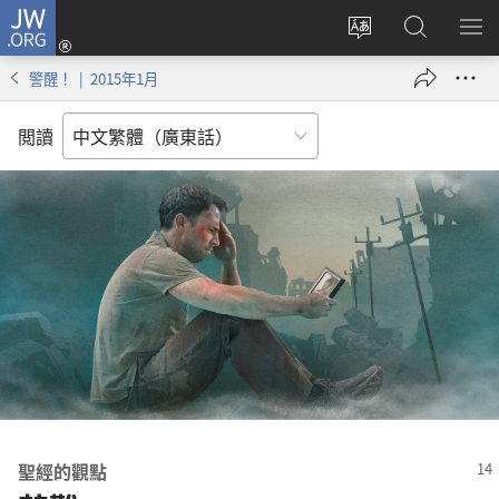
JW.ORG
登
錄
更
搜
顯
（開
改
尋
示
警醒！ | 2015年1月
啟
網
JW.ORG
選
新
站
單
閲讀
視
語
窗）
言
聖經的觀點