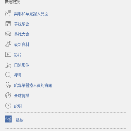
來？
快速鏈接
與耶和華見證人見面
尋找聚會
（開
啟
尋找大會
（開
新
啟
視
最新資料
新
窗）
視
影片
窗）
口述影像
搜尋
給專業醫療人員的資訊
全球傳播
説明
捐款
（開
啟