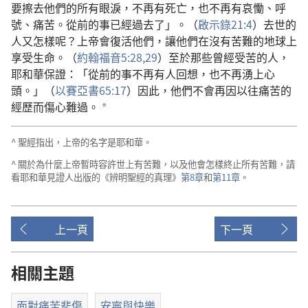
要擦去他們的所有眼淚，不再有死亡，也不再有哀慟、呼
號、痛苦。從前的事已經過去了」。（
啟示錄21:4
）去世的
人又怎樣呢？上帝會復活他們，讓他們在沒有苦難的地球上
享受生命。（
約翰福音5:28,29
）至於那些曾經受苦的人，
耶和華保證：「從前的事不再有人回想，也不再湧上心
頭。」（
以賽亞書65:17
）因此，他們不會再因以往痛苦的
經歷而傷心難過。
*
^
聖經指出，上帝的名字是耶和華。
^
關於為什麼上帝暫時容許世上有苦難，以及他會怎樣終止所有苦難，請
看耶和華見證人出版的《辨明聖經的真理》
第8章
和
第11章
。
上一頁
下一頁
相關主題
面對痛苦悲傷
安寧與快樂