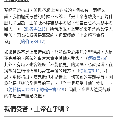
聖經清楚指出，苦難
不是
上帝造成的。例如有一節經文
說，我們遭受考驗的時候不該說：「是上帝考驗我。」為什
麼呢？因為「上帝既不能被惡事考驗，他自己也不用惡事考
驗人」。（
雅各書1:13
）換句話說，上帝從來不會蓄意使人
受苦，因為這樣做是邪惡的，但聖經說「上帝絕不會行
惡」。（
約伯記34:12
）
如果苦難不是上帝造成的，那該歸咎於誰呢？聖經說，人是
不完美的，所做的事常常會令其他人受害。（
傳道書8:9
）
此外，有時人也會經歷「不能預見」的災禍，也就是說，在
災禍發生時他們剛巧身在事發的地方。（
傳道書9:11
）不
過，聖經指出，魔鬼撒但才是世上一切苦難的罪魁禍首，因
為他是「統治全世界的王」，「全世界都受［他］控制」。
（
約翰福音12:31；
約翰一書5:19
）因此，令世人遭受苦難
的不是上帝而是撒但。
我們受苦，上帝在乎嗎？