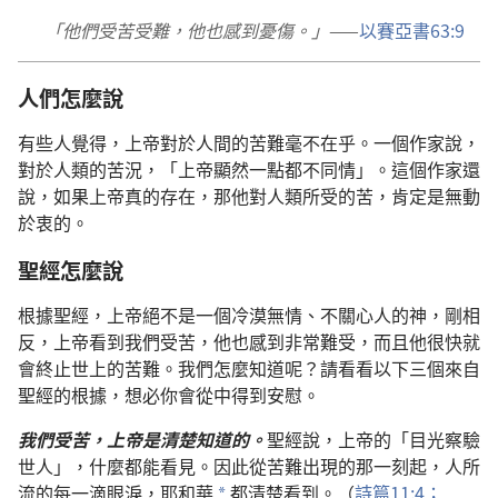
「他們受苦受難，他也感到憂傷。」
——
以賽亞書63:9
人們怎麼說
有些人覺得，上帝對於人間的苦難毫不在乎。一個作家說，
對於人類的苦況，「上帝顯然一點都不同情」。這個作家還
說，如果上帝真的存在，那他對人類所受的苦，肯定是無動
於衷的。
聖經怎麼說
根據聖經，上帝絕不是一個冷漠無情、不關心人的神，剛相
反，上帝看到我們受苦，他也感到非常難受，而且他很快就
會終止世上的苦難。我們怎麼知道呢？請看看以下三個來自
聖經的根據，想必你會從中得到安慰。
我們受苦，上帝是清楚知道的。
聖經說，上帝的「目光察驗
世人」，什麼都能看見。因此從苦難出現的那一刻起，人所
流的每一滴眼淚，耶和華
都清楚看到。（
詩篇11:4；
*