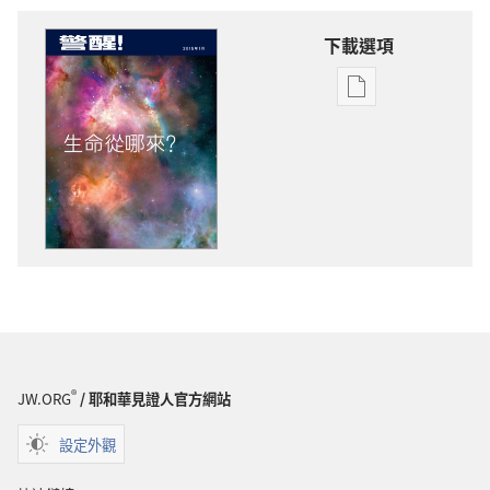
下載選項
電
子
出
版
物
下
載
選
項
警
醒！
生
®
JW.ORG
/ 耶和華見證人官方網站
命
從
設定外觀
哪