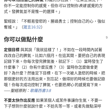
你不一定能控制你的感覺，但你
可以
控制你
表達
感覺的方
式。發脾氣並不是惟一的選擇。」
聖經說：「不輕易發怒的，勝過勇士；控制自己的心，強似
奪城。」（
箴言16:32
）
你可以做點什麼
定個目標
與其說「我就這樣了！」不如在一段時間內試著
改改自己的脾氣，比如六個月。在這其間，要把自己的表現
記錄下來。你每次發完脾氣後，就記下：（1）當時發生了
什麼事？（2）你有什麼反應？（3）當時你怎麼做會更
好？為什麼？然後定下目標，在下一次被人激怒的時候，把
那個更好的方法用出來。別忘記，做得好的時候也要做記錄
哦！你每次成功控制了脾氣，也要把
開心
的感覺寫下來。
——
聖經原則：
歌羅西書3:8
不要太快作出反應
如果某個人或某件事讓你生氣，不要一
下子想到什麼就說什麼。不妨先等一等，或者先做點深呼