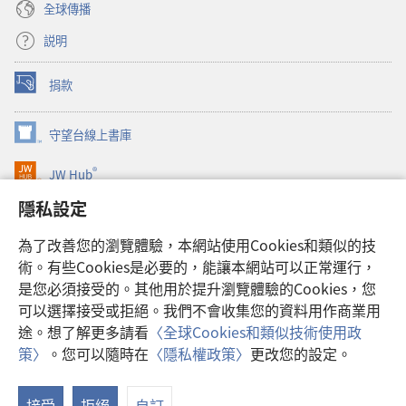
全球傳播
説明
捐款
（開
啟
新
守望台線上書庫
（開
視
啟
窗）
®
JW Hub
新
（開
視
啟
隱私設定
窗）
JW Library®
新
視
為了改善您的瀏覽體驗，本網站使用Cookies和類似的技
窗）
Watchtower Library
術。有些Cookies是必要的，能讓本網站可以正常運行，
是您必須接受的。其他用於提升瀏覽體驗的Cookies，您
可以選擇接受或拒絕。我們不會收集您的資料用作商業用
途。想了解更多請看
〈全球Cookies和類似技術使用政
Copyright
© 2026 Watch Tower Bible and Tract Society of Pennsylvania.
策〉
。您可以隨時在
〈隱私權政策〉
更改您的設定。
顯
使用條款
|
隱私權政策
|
隱私設定
示
接受
拒絕
自訂