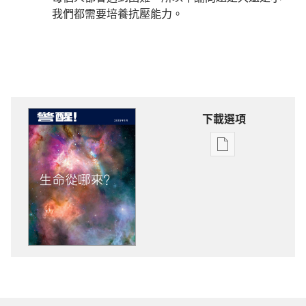
我們都需要培養抗壓能力。
下載選項
電
子
出
版
物
下
載
選
項
警