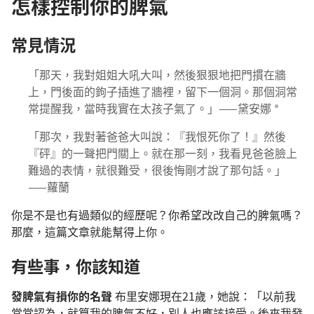
怎樣控制你的脾氣
常見情況
「那天，我對姐姐大吼大叫，然後狠狠地把門摜在牆
上，門後面的鉤子插進了牆裡，留下一個洞。那個洞常
常提醒我，當時我實在太孩子氣了。」——黛安娜
*
「那次，我對著爸爸大叫說：『我恨死你了！』然後
『砰』的一聲把門關上。就在那一刻，我看見爸爸臉上
難過的表情，就很難受，很後悔剛才說了那句話。」
——蘿蘭
你是不是也有過類似的經歷呢？你希望改改自己的脾氣嗎？
那麼，這篇文章就能幫得上你。
有些事，你該知道
發脾氣有損你的名聲
布里安娜現在21歲，她說：「以前我
常常認為，就算我的脾氣不好，別人也應該接受。後來我發