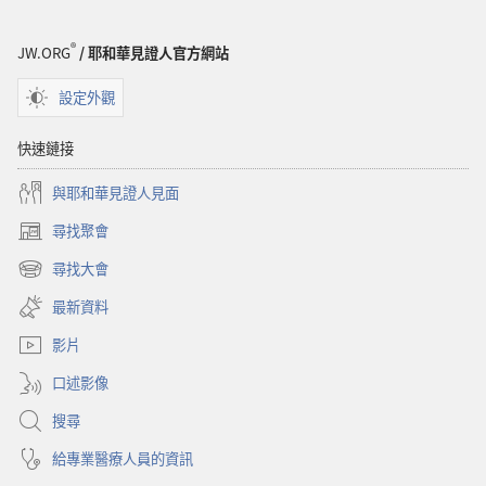
醒！
生
®
JW.ORG
/ 耶和華見證人官方網站
命
從
設定外觀
哪
來？
快速鏈接
與耶和華見證人見面
尋找聚會
（開
啟
尋找大會
（開
新
啟
視
最新資料
新
窗）
視
影片
窗）
口述影像
搜尋
給專業醫療人員的資訊