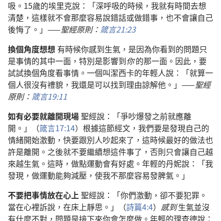
吸。15歲的埃里克說：「深呼吸的時候，我就有時間去想
清楚，這樣就不會那麼容易說錯話或做錯事，也不會讓自己
後悔了。」——
聖經原則：
箴言21:23
換個角度想想
有時候你感到生氣，是因為你看到的問題只
是事情的其中一面，特別是影響到
你
的那一面。因此，要
試試換個角度看事情。一個叫潔西卡的年輕人說：「就算一
個人很沒有禮貌，我還是可以找到理由諒解他。」——
聖經
原則：
箴言19:11
如有必要就離開現場
聖經說：「爭吵爆發之前就應離
開。」（
箴言17:14
）根據這節經文，我們要是發現自己的
情緒開始激動，快要跟別人吵起來了，這時候最好的做法也
許是離開。之後就不要繼續想這件事了，否則只會讓自己越
來越生氣。這時，做點運動會有好處。年輕的丹妮說：「我
發現，做運動能夠減壓，使我不那麼容易發脾氣。」
不要把事情放在心上
聖經說：「你們激動，卻不要犯罪。
當在心裡訴說，在床上靜思。」（
詩篇4:4
）
感到
生氣並沒
有什麼不對，問題是接下來你會怎麼做。年輕的理查德說：