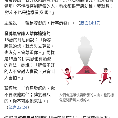
覺那些不懂得控制脾氣的人，看來都很荒唐幼稚，我就想：
別人
不也是這樣看
我
嗎？」
聖經說：「輕易發怒的，行事愚蠢」。（
箴言14:17
）
發脾氣會讓人離你遠遠的
18歲的丹尼爾說：「你發
脾氣的話，就會失去尊嚴，
也沒有人會尊重你。」同樣
是18歲的伊萊恩也有類似
的看法，她說：「脾氣不好
的人不會討人喜歡，只會叫
人害怕。」
聖經說：「容易發怒的，你
不要跟他結伴；脾氣暴烈
人們會逃離快要爆發的火山，也同樣
會避開脾氣火爆的人
的，你不可跟他來往。」
（
箴言22:24
）
你
可以
改改自己的脾氣
15歲的莎拉說：「在某些情況下，