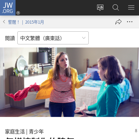
JW.ORG
登
錄
更
搜
顯
（開
改
尋
示
警醒！ | 2015年1月
啟
網
JW.ORG
選
新
站
單
閲讀
視
語
窗）
言
家庭生活 | 青少年