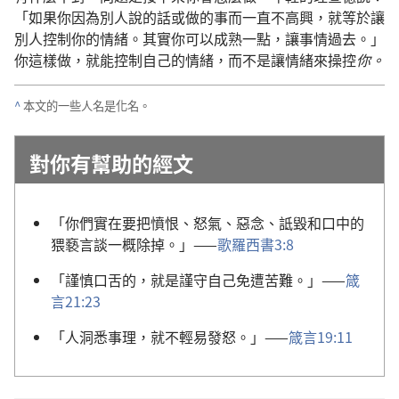
「如果你因為別人說的話或做的事而一直不高興，就等於讓
別人控制你的情緒。其實你可以成熟一點，讓事情過去。」
你這樣做，就能控制自己的情緒，而不是讓情緒來操控
你。
^
本文的一些人名是化名。
對你有幫助的經文
「你們實在要把憤恨、怒氣、惡念、詆毀和口中的
猥褻言談一概除掉。」——
歌羅西書3:8
「謹慎口舌的，就是謹守自己免遭苦難。」——
箴
言21:23
「人洞悉事理，就不輕易發怒。」——
箴言19:11