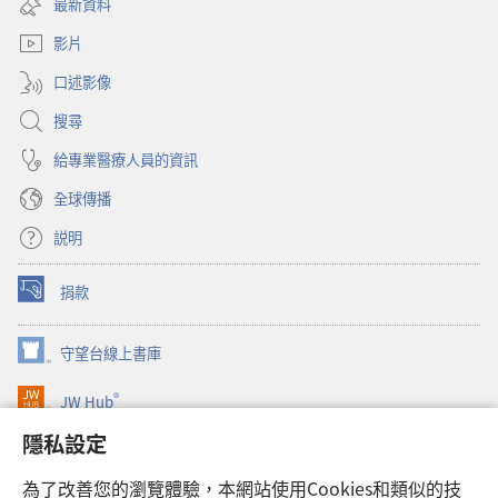
最新資料
新
窗）
要
視
影片
理
窗）
由
口述影像
搜尋
給專業醫療人員的資訊
全球傳播
説明
捐款
（開
啟
新
守望台線上書庫
（開
視
啟
窗）
®
JW Hub
新
（開
視
啟
隱私設定
窗）
JW Library®
新
視
為了改善您的瀏覽體驗，本網站使用Cookies和類似的技
窗）