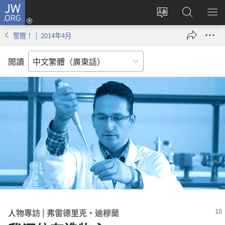
JW.ORG
登
錄
更
搜
顯
（開
改
尋
示
警醒！ | 2014年4月
啟
網
JW.ORG
選
新
站
單
閲讀
視
語
窗）
言
人物專訪 | 弗雷德里克·迪穆蘭