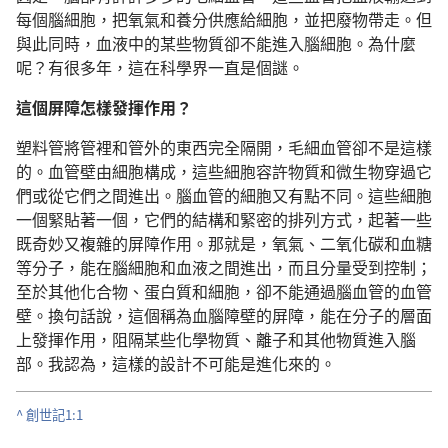
每個腦細胞，把氧氣和養分供應給細胞，並把廢物帶走。但
與此同時，血液中的某些物質卻不能進入腦細胞。為什麼
呢？有很多年，這在科學界一直是個謎。
這個屏障怎樣發揮作用？
塑料管將管裡和管外的東西完全隔開，毛細血管卻不是這樣
的。血管壁由細胞構成，這些細胞容許物質和微生物穿過它
們或從它們之間進出。腦血管的細胞又有點不同。這些細胞
一個緊貼著一個，它們的結構和緊密的排列方式，起著一些
既奇妙又複雜的屏障作用。那就是，氧氣、二氧化碳和血糖
等分子，能在腦細胞和血液之間進出，而且分量受到控制；
至於其他化合物、蛋白質和細胞，卻不能通過腦血管的血管
壁。換句話說，這個稱為血腦障壁的屏障，能在分子的層面
上發揮作用，阻隔某些化學物質、離子和其他物質進入腦
部。我認為，這樣的設計不可能是進化來的。
^
創世記1:1