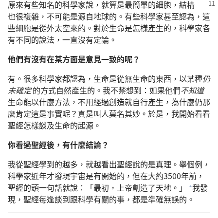
原來有些知名的科學家說，就算是最簡單的細胞，
結構
也很複雜，不可能是源自地球的。有些科學家甚至認為，這
些細胞是從外太空來的。對於生命是怎樣產生的，科學家各
有不同的說法，一直沒有定論。
他們有沒有在某方面是意見一致的呢？
有。很多科學家都認為，生命是從無生命的東西，以某種
仍
未確定
的方式自然產生的。我不禁想到：如果他們
不知道
生命能以什麼方法，不用經過創造就自行產生，為什麼仍那
麼肯定這是事實呢？真是叫人莫名其妙。於是，我開始看看
聖經怎樣談及生命的起源。
你看過聖經後，有什麼結論？
我從聖經學到的越多，就越看出聖經說的是真理。舉個例，
科學家近年才發現宇宙是有開始的，但在大約3500年前，
聖經的頭一句話就說：「最初，上帝創造了天地。」
我發
*
現，聖經每逢談到跟科學有關的事，都是準確無誤的。