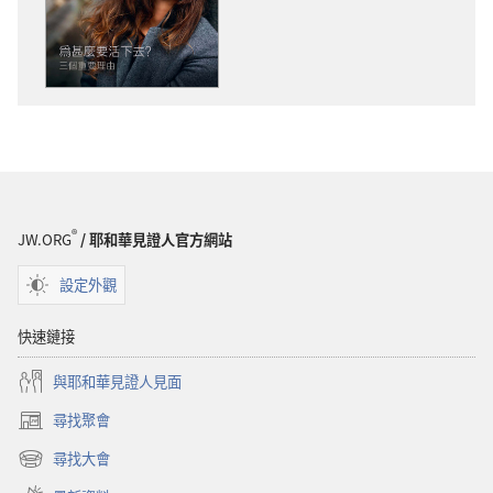
版
物
下
載
選
項
警
醒！
為
®
JW.ORG
/ 耶和華見證人官方網站
什
麼
設定外觀
要
活
快速鏈接
下
與耶和華見證人見面
去？
——
尋找聚會
（開
三
啟
尋找大會
個
（開
新
重
啟
視