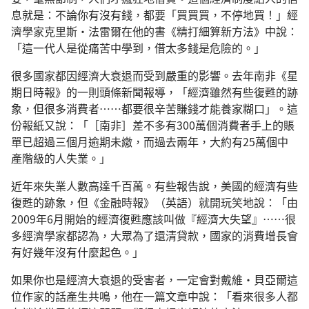
息就是：不論你有沒有錢，都要「買買買，不停地買！」經
濟學家克里斯·法雷爾在他的書《精打細算新方法》中說：
「這一代人是從痛苦中學到，借太多錢是危險的。」
很多國家都因經濟大衰退而受到嚴重的影響。去年南非《星
期日時報》的一則頭條新聞報導，「經濟雖然有些復甦的跡
象，但很多消費者……都要很辛苦賺錢才能養家糊口」。這
份報紙又說：「［南非］差不多有300萬個消費者手上的賬
單已超過三個月逾期未繳，而過去兩年，大約有25萬個中
產階級的人失業。」
近年來失業人數高達千百萬。有些報告說，美國的經濟有些
復甦的跡象，但《金融時報》（英語）就開玩笑地說：「由
2009年6月開始的經濟復甦應該叫做『經濟大失望』……很
多經濟學家都認為，大眾為了還清貸款，國家的消費增長會
有好幾年沒有什麼起色。」
如果你也是經濟大衰退的受害者，一定會對戴維·貝亞爾這
位作家的話產生共鳴，他在一篇文章中說：「看來很多人都