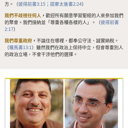
方。（
彼得前書3:15；
提摩太後書2:24
）
我們不歧視任何人
，
歡迎所有願意學習聖經的人來參加我們
的聚會。我們接納並「尊重各種各樣的人」。（
彼得前書
2:17
）
我們尊重政府
，
不論住在哪裡，都奉公守法、誠實納稅。
（
羅馬書13:1
）雖然我們在政治上保持中立，但會尊重別人
的政治立場，不會干涉他們的選擇。