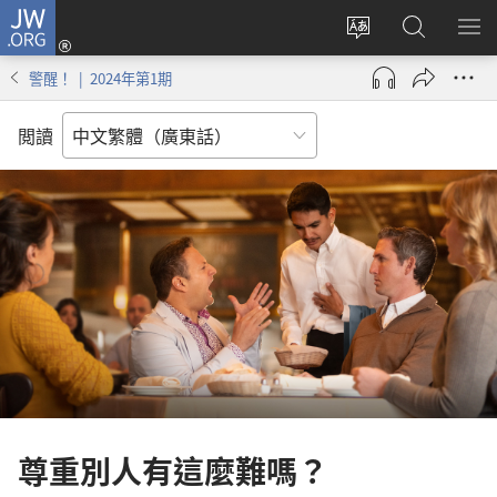
JW.ORG
登
錄
更
搜
顯
（開
改
尋
示
警醒！ | 2024年第1期
啟
網
JW.ORG
選
新
站
單
閲讀
視
語
窗）
言
尊重別人有這麼難嗎？