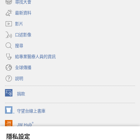
尋找大會
（開
新
啟
視
最新資料
新
窗）
視
影片
窗）
口述影像
搜尋
給專業醫療人員的資訊
全球傳播
説明
捐款
（開
啟
新
守望台線上書庫
（開
視
啟
窗）
®
JW Hub
新
（開
視
啟
隱私設定
窗）
JW Library®
新