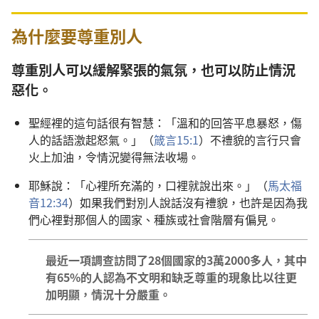
為什麼要尊重別人
尊重別人可以緩解緊張的氣氛，也可以防止情況
惡化。
聖經裡的這句話很有智慧：「溫和的回答平息暴怒，傷
人的話語激起怒氣。」（
箴言15:1
）不禮貌的言行只會
火上加油，令情況變得無法收場。
耶穌說：「心裡所充滿的，口裡就說出來。」（
馬太福
音12:34
）如果我們對別人說話沒有禮貌，也許是因為我
們心裡對那個人的國家、種族或社會階層有偏見。
最近一項調查訪問了28個國家的3萬2000多人，其中
有65%的人認為不文明和缺乏尊重的現象比以往更
加明顯，情況十分嚴重。