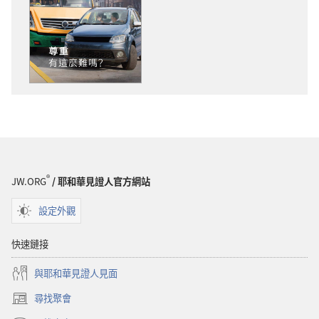
子
音
出
下
版
載
物
選
下
項
載
警
選
醒！
項
尊
警
重
醒！
——
尊
有
®
JW.ORG
/ 耶和華見證人官方網站
重
這
——
麼
設定外觀
有
難
這
嗎？
快速鏈接
麼
與耶和華見證人見面
難
嗎？
尋找聚會
（開
啟