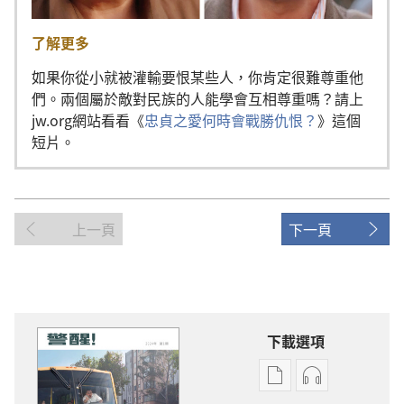
了解更多
如果你從小就被灌輸要恨某些人，你肯定很難尊重他
們。兩個屬於敵對民族的人能學會互相尊重嗎？請上
jw.org網站看看《
忠貞之愛何時會戰勝仇恨？
》這個
短片。
上一頁
下一頁
下載選項
電
錄