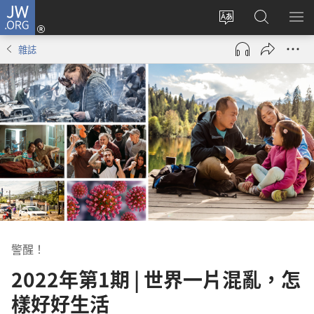
JW.ORG
登
錄
更
搜
顯
（開
改
尋
示
雜誌
啟
網
JW.ORG
選
新
站
單
視
語
窗）
言
警醒！
2022年第1期 | 世界一片混亂，怎
樣好好生活