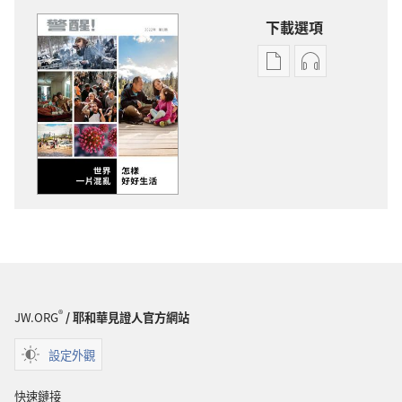
下載選項
電
錄
子
音
出
下
版
載
物
選
下
項
載
警
選
醒！
項
世
警
界
醒！
一
世
片
®
JW.ORG
/ 耶和華見證人官方網站
界
混
一
亂，
設定外觀
片
怎
混
樣
快速鏈接