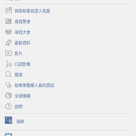
亂，
好
與耶和華見證人見面
怎
好
樣
生
尋找聚會
（開
好
活
啟
尋找大會
好
（開
新
生
啟
視
最新資料
新
窗）
活
視
影片
窗）
口述影像
搜尋
給專業醫療人員的資訊
全球傳播
説明
捐款
（開
啟
新