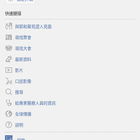
你
的
快速鏈接
生
與耶和華見證人見面
活
更
尋找聚會
（開
美
啟
尋找大會
好
（開
新
啟
視
最新資料
新
窗）
視
影片
窗）
口述影像
搜尋
給專業醫療人員的資訊
全球傳播
説明