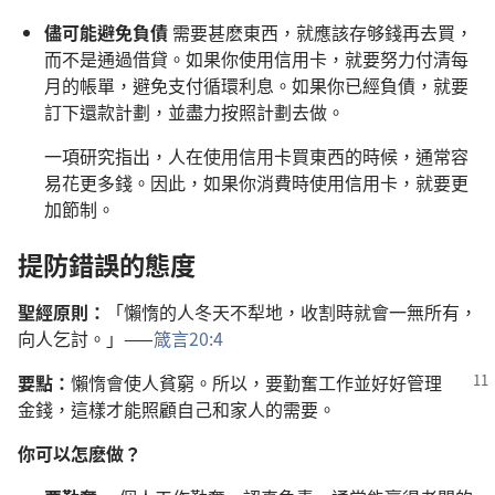
儘可能避免負債
需要甚麽東西，就應該存够錢再去買，
而不是通過借貸。如果你使用信用卡，就要努力付清每
月的帳單，避免支付循環利息。如果你已經負債，就要
訂下還款計劃，並盡力按照計劃去做。
一項研究指出，人在使用信用卡買東西的時候，通常容
易花更多錢。因此，如果你消費時使用信用卡，就要更
加節制。
提防錯誤的態度
聖經原則：
「懶惰的人冬天不犁地，收割時就會一無所有，
向人乞討。」——
箴言20:4
要點：
懶惰會使人貧窮。所以，要勤奮工作並
好好管理
金錢，這樣才能照顧自己和家人的需要。
你可以怎麽做？