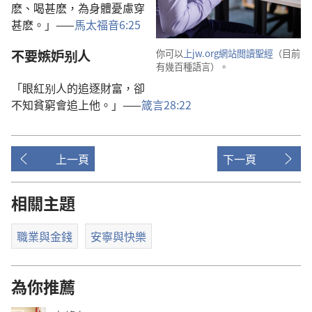
麽、喝甚麽，為身體憂慮穿
甚麽。」——
馬太福音6:25
不要嫉妒别人
你可以
上jw.org網站閲讀聖經
（目前
有幾百種語言）。
「眼紅别人的追逐財富，卻
不知貧窮會追上他。」——
箴言28:22
上一頁
下一頁
相關主題
職業與金錢
安寧與快樂
為你推薦