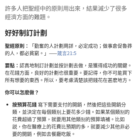
許多人把聖經中的原則用出來，結果減少了很多
經濟方面的難題。
好好制訂計劃
聖經原則：
「勤奮的人計劃周詳，必定成功；做事倉促魯莽
的人，都必貧窮。」——
箴言21:5
要點：
認真地制訂計劃並按計劃去做，是獲得成功的關鍵。
在花錢方面，良好的計劃也很重要。要記得，你不可能買下
所有想要的東西。所以，要考慮清楚該把錢花在甚麽地方。
你可以怎麽做？
按預算花錢
寫下需要支付的開銷，然後把這些開銷分
類，並決定在每個類别上要花多少錢。如果某個類别的
花費超過了預算，就要用其他類别的預算填補。比如
説，你在醫療上的花費比預期的多，就要減少其他非必
要的開銷，例如去餐廳吃飯。