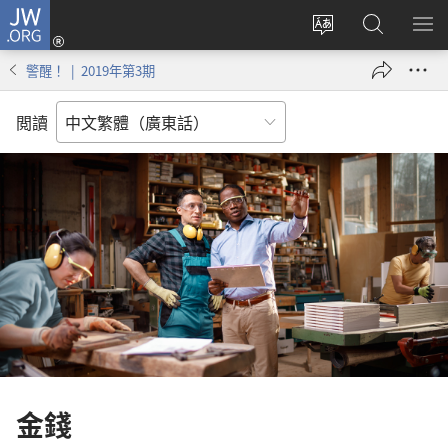
JW.ORG
登
錄
更
搜
顯
（開
改
尋
示
警醒！ | 2019年第3期
啟
網
JW.ORG
選
新
站
單
閲讀
視
語
窗）
言
金錢