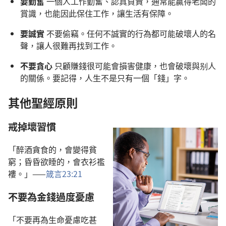
要勤奮
一個人工作勤奮、認真負責，通常能贏得老闆的
賞識，也能因此保住工作，讓生活有保障。
要誠實
不要偷竊。任何不誠實的行為都可能破壞人的名
聲，讓人很難再找到工作。
不要貪心
只顧賺錢很可能會損害健康，也會破壞與别人
的關係。要記得，人生不是只有一個「錢」字。
其他聖經原則
戒掉壞習慣
「醉酒貪食的，會變得貧
窮；昏昏欲睡的，會衣衫襤
褸。」——
箴言23:21
不要為金錢過度憂慮
「不要再為生命憂慮吃甚