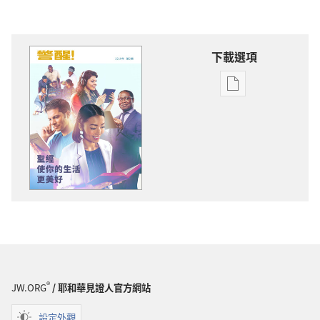
下載選項
電
子
出
版
物
下
載
選
項
警
醒！
聖
®
JW.ORG
/ 耶和華見證人官方網站
經
使
設定外觀