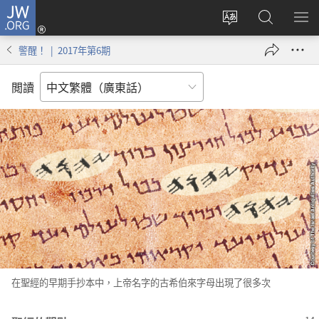
JW.ORG
登
錄
更
搜
顯
（開
改
尋
示
警醒！ | 2017年第6期
啟
網
JW.ORG
選
新
站
單
閲讀
視
語
窗）
言
在聖經的早期手抄本中，上帝名字的古希伯來字母出現了很多次