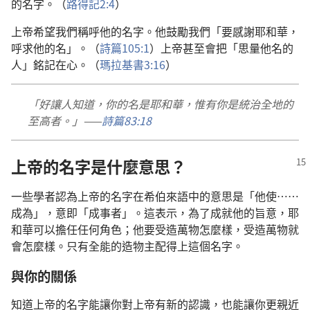
的名字。（
路得記2:4
）
上帝希望我們稱呼他的名字。他鼓勵我們「要感謝耶和華，
呼求他的名」。（
詩篇105:1
）上帝甚至會把「思量他名的
人」銘記在心。（
瑪拉基書3:16
）
「好讓人知道，你的名是耶和華，惟有你是統治全地的
至高者。」——
詩篇83:18
上帝的名字是什麼意思？
一些學者認為上帝的名字在希伯來語中的意思是「他使……
成為」，意即「成事者」。這表示，為了成就他的旨意，耶
和華可以擔任任何角色；他要受造萬物怎麼樣，受造萬物就
會怎麼樣。只有全能的造物主配得上這個名字。
與你的關係
知道上帝的名字能讓你對上帝有新的認識，也能讓你更親近