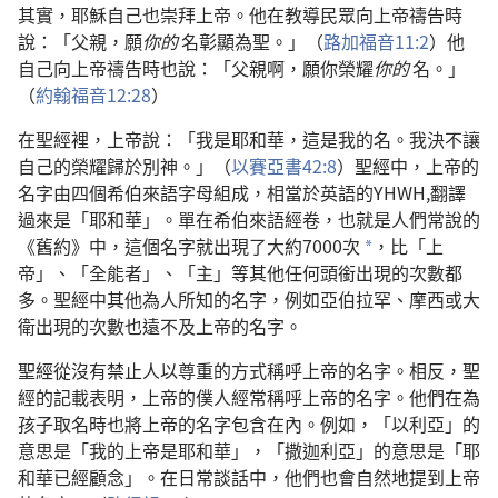
其實，耶穌自己也崇拜上帝。他在教導民眾向上帝禱告時
說：「父親，願
你的
名彰顯為聖。」（
路加福音11:2
）他
自己向上帝禱告時也說：「父親啊，願你榮耀
你的
名。」
（
約翰福音12:28
）
在聖經裡，上帝說：「我是耶和華，這是我的名。我決不讓
自己的榮耀歸於別神。」（
以賽亞書42:8
）聖經中，上帝的
名字由四個希伯來語字母組成，相當於英語的YHWH,翻譯
過來是「耶和華」。單在希伯來語經卷，也就是人們常說的
《舊約》中，這個名字就出現了大約7000次
，比「上
a
帝」、「全能者」、「主」等其他任何頭銜出現的次數都
多。聖經中其他為人所知的名字，例如亞伯拉罕、摩西或大
衛出現的次數也遠不及上帝的名字。
聖經從沒有禁止人以尊重的方式稱呼上帝的名字。相反，聖
經的記載表明，上帝的僕人經常稱呼上帝的名字。他們在為
孩子取名時也將上帝的名字包含在內。例如，「以利亞」的
意思是「我的上帝是耶和華」，「撒迦利亞」的意思是「耶
和華已經顧念」。在日常談話中，他們也會自然地提到上帝