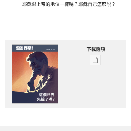
耶穌跟上帝的地位一樣嗎？耶穌自己怎麽説？
下載選項
電
子
出
版
物
下
載
選
項
警