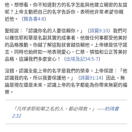
他。想想看，你不知道對方的名字怎能與他建立親密的友誼
呢？上帝主動把自己的名字告訴你，表明他非常
希望
你親
近他。（
雅各書4:8
）
聖經說：「認識你名的人要信賴你。」（
詩篇9:10
）我們可
以確信耶和華是名副其實的成事者，他做任何事都受他美好
的品格推動。你越了解這點就會越信賴他。上帝總是信守諾
言，同時也始終如一地表現愛心、仁慈、憐恤和公正等美好
品格，這讓我們多麼安心！（
出埃及記34:5-7
）
沒錯，認識全能上帝的名字是我們的榮幸。上帝保證：「他
認識我的名，所以我要保護他。」（
詩篇91:14
）因此，無
論是現在還是未來，認識上帝的名字都能為你帶來無窮的福
樂。
「凡呼求耶和華之名的人，都必得救。」——
約珥書
2:32