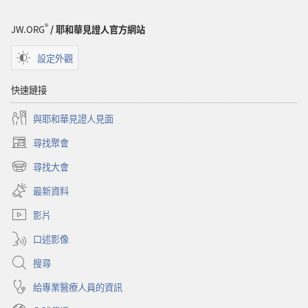
醒！
這
®
JW.ORG
/ 耶和華見證人官方網站
個
世
設定外觀
界
失
快速鏈接
控
與耶和華見證人見面
了
嗎？
尋找聚會
（開
啟
尋找大會
（開
新
啟
視
最新資料
新
窗）
視
影片
窗）
口述影像
搜尋
給專業醫療人員的資訊