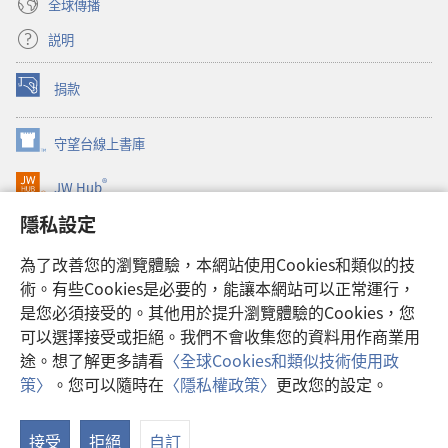
全球傳播
説明
捐款
（開
啟
新
守望台線上書庫
（開
視
啟
窗）
®
JW Hub
新
（開
視
啟
隱私設定
窗）
JW Library®
新
視
為了改善您的瀏覽體驗，本網站使用Cookies和類似的技
窗）
Watchtower Library
術。有些Cookies是必要的，能讓本網站可以正常運行，
是您必須接受的。其他用於提升瀏覽體驗的Cookies，您
可以選擇接受或拒絕。我們不會收集您的資料用作商業用
途。想了解更多請看
〈全球Cookies和類似技術使用政
Copyright
© 2026 Watch Tower Bible and Tract Society of Pennsylvania.
策〉
。您可以隨時在
〈隱私權政策〉
更改您的設定。
顯
使用條款
|
隱私權政策
|
隱私設定
示
接受
拒絕
自訂
目