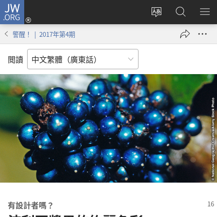
JW.ORG
登
錄
更
搜
顯
（開
改
尋
示
警醒！ | 2017年第4期
啟
網
JW.ORG
選
新
站
單
閲讀
視
語
窗）
言
有設計者嗎？