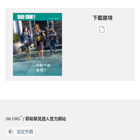
下載選項
電
子
出
版
物
下
載
選
項
警
醒！
你
®
JW.ORG
/ 耶和華見證人官方網站
是
不
設定外觀
是