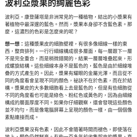
波利亞漿果的絢麗色彩
波利亞·康登薩塔是非洲常見的一種植物，結出的小漿果有
著植物中最深邃的藍色。然而，漿果本身卻不含藍色素。那
麼，這濃烈的色彩是怎麼來的呢？
想一想：
這種漿果皮的細胞壁裡，有很多像細線一樣的東
西，整齊排列。一行行細線構成很多層面，每一層跟下一層
不是完全重合，而是稍微錯開的，結果一層層堆疊起來，形
成螺旋結構。這些細線本身不是藍色的，藍色是由於細線堆
疊的方式產生的。因此，漿果有耀眼的金屬光澤，而且從不
同的角度看會呈現不同的顏色，祕訣不在於色素，而在於結
構。漿果皮的大多數細胞看上去是藍色的，但是有些細胞從
不同的角度看也可能是綠色、粉紅色或黃色的，因為由細線
構成的層面厚度不同。如果你仔細觀察，還會發現這些顏色
並不均勻，而是像電腦屏幕上呈現的顏色一樣，由一個個像
素點連接而成。
波利亞漿果沒有色素，因此不會隨著時間而褪色，即使落在
地上，顏色仍然鮮亮。有些一百多年前收集起來的漿果，直