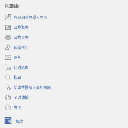
太
快速鏈接
忙？
與耶和華見證人見面
尋找聚會
（開
啟
尋找大會
（開
新
啟
視
最新資料
新
窗）
視
影片
窗）
口述影像
搜尋
給專業醫療人員的資訊
全球傳播
説明
捐款
（開