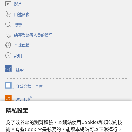
視
影片
窗）
口述影像
搜尋
給專業醫療人員的資訊
全球傳播
説明
捐款
（開
啟
新
守望台線上書庫
（開
視
啟
窗）
®
JW Hub
新
（開
視
啟
隱私設定
窗）
JW Library®
新
視
為了改善您的瀏覽體驗，本網站使用Cookies和類似的技
窗）
Watchtower Library
術。有些Cookies是必要的，能讓本網站可以正常運行，