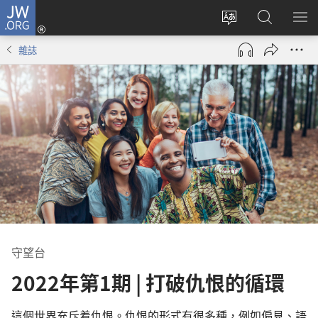
JW.ORG
登
錄
更
搜
顯
（開
改
尋
示
雜誌
啟
網
JW.ORG
選
新
站
單
視
語
窗）
言
守望台
2022年第1期 | 打破仇恨的循環
這個世界充斥着仇恨。仇恨的形式有很多種，例如偏見、語