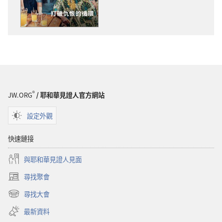
物
選
下
項
載
守
選
望
項
台
守
打
望
破
台
仇
®
JW.ORG
/ 耶和華見證人官方網站
打
恨
破
的
設定外觀
仇
循
恨
環
快速鏈接
的
與耶和華見證人見面
循
環
尋找聚會
（開
啟
尋找大會
（開
新
啟
視
最新資料
新
窗）