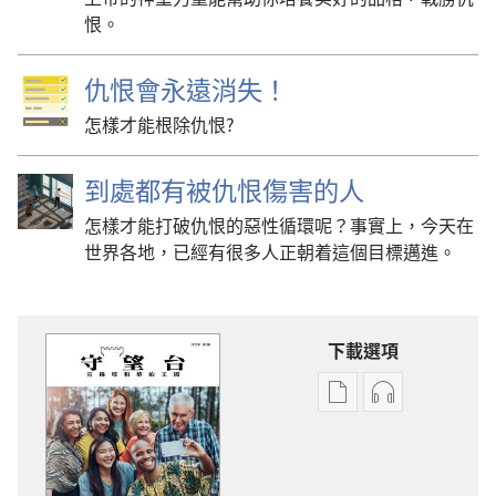
恨。
仇恨會永遠消失！
怎樣才能根除仇恨?
到處都有被仇恨傷害的人
怎樣才能打破仇恨的惡性循環呢？事實上，今天在
世界各地，已經有很多人正朝着這個目標邁進。
下載選項
電
錄
子
音
出
下
版
載