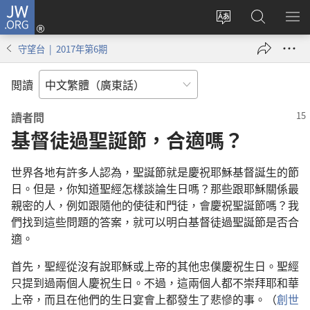
JW.ORG
登
錄
更
搜
顯
（開
改
尋
示
守望台 | 2017年第6期
啟
網
JW.ORG
選
新
站
單
閲讀
視
語
窗）
言
讀者問
基督徒過聖誕節，合適嗎？
世界各地有許多人認為，聖誕節就是慶祝耶穌基督誕生的節
日。但是，你知道聖經怎樣談論生日嗎？那些跟耶穌關係最
親密的人，例如跟隨他的使徒和門徒，會慶祝聖誕節嗎？我
們找到這些問題的答案，就可以明白基督徒過聖誕節是否合
適。
首先，聖經從沒有說耶穌或上帝的其他忠僕慶祝生日。聖經
只提到過兩個人慶祝生日。不過，這兩個人都不崇拜耶和華
上帝，而且在他們的生日宴會上都發生了悲慘的事。（
創世