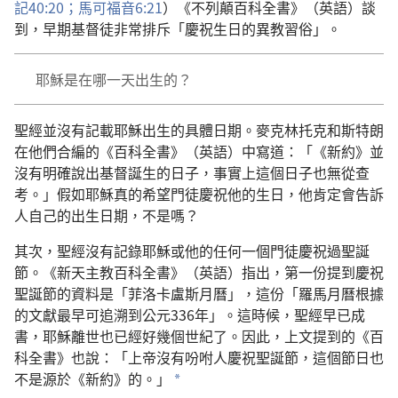
記40:20；
馬可福音6:21
）《不列顛百科全書》（英語）談
到，早期基督徒非常排斥「慶祝生日的異教習俗」。
耶穌是在哪一天出生的？
聖經並沒有記載耶穌出生的具體日期。麥克林托克和斯特朗
在他們合編的《百科全書》（英語）中寫道：「《新約》並
沒有明確說出基督誕生的日子，事實上這個日子也無從查
考。」假如耶穌真的希望門徒慶祝他的生日，他肯定會告訴
人自己的出生日期，不是嗎？
其次，聖經沒有記錄耶穌或他的任何一個門徒慶祝過聖誕
節。《新天主教百科全書》（英語）指出，第一份提到慶祝
聖誕節的資料是「菲洛卡盧斯月曆」，這份「羅馬月曆根據
的文獻最早可追溯到公元336年」。這時候，聖經早已成
書，耶穌離世也已經好幾個世紀了。因此，上文提到的《百
科全書》也說：「上帝沒有吩咐人慶祝聖誕節，這個節日也
不是源於《新約》的。」
a