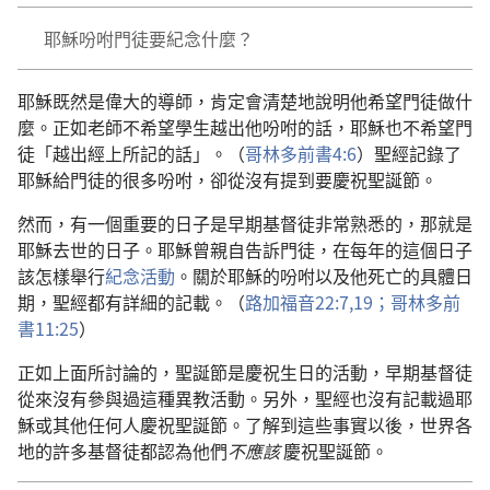
耶穌吩咐門徒要紀念什麼？
耶穌既然是偉大的導師，肯定會清楚地說明他希望門徒做什
麼。正如老師不希望學生越出他吩咐的話，耶穌也不希望門
徒「越出經上所記的話」。（
哥林多前書4:6
）聖經記錄了
耶穌給門徒的很多吩咐，卻從沒有提到要慶祝聖誕節。
然而，有一個重要的日子是早期基督徒非常熟悉的，那就是
耶穌去世的日子。耶穌曾親自告訴門徒，在每年的這個日子
該怎樣舉行
紀念活動
。關於耶穌的吩咐以及他死亡的具體日
期，聖經都有詳細的記載。（
路加福音22:7,
19；
哥林多前
書11:25
）
正如上面所討論的，聖誕節是慶祝生日的活動，早期基督徒
從來沒有參與過這種異教活動。另外，聖經也沒有記載過耶
穌或其他任何人慶祝聖誕節。了解到這些事實以後，世界各
地的許多基督徒都認為他們
不應該
慶祝聖誕節。