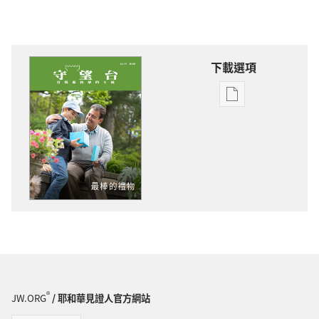
下載選項
電
子
出
版
物
下
載
選
項
守
望
台
®
JW.ORG
/ 耶和華見證人官方網站
最