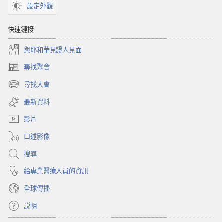
棒
設定外觀
的
禮
快速鏈接
物
與耶和華見證人見面
尋找聚會
（開
啟
尋找大會
（開
新
啟
視
最新資料
新
窗）
視
影片
窗）
口述影像
搜尋
給專業醫療人員的資訊
全球傳播
説明