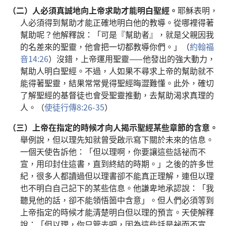
（二）
人必須真誠地向上帝求助才能明白聖經。
耶穌表明，
人必須得到幫助才能正確地明白他的教導。從哪裡得著
幫助呢？他解釋說：「可是『幫助者』，就是父親因我
的名差來的聖靈，他會把一切都教導你們。」（
約翰福
音14:26
）沒錯，上帝運用聖靈——他發出的強大動力，
幫助人明白聖經。不過，人如果不尋求上帝的幫助就不
能得著聖靈，結果常常覺得聖經晦澀難懂。此外，確切
了解聖經的基督徒也會受聖靈推動，去幫助渴求真理的
人。（
使徒行傳8:26-35
）
（三）
上帝在指定的時候才向人揭示聖經某些章節的含意。
舉例說，但以理先知就曾受啟示寫下關於未來的信息。
一個天使告訴他：「但以理啊，你要讓這些話祕而不
宣，用印封住這書，直到終結的時期。」之後的許多世
紀，很多人都讀過但以理書卻不能真正理解，連但以理
也不明白自己記下的某些信息。他謙卑地承認說：「我
聽見他的話，卻不能領悟箇中含意」。但人們必須等到
上帝指定的時候才能清楚明白但以理的預言。天使解釋
說：「但以理，你只管去吧，因為這些話是祕而不宣