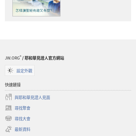
物
選
下
項
載
守
選
望
項
台
守
怎
望
樣
台
讀
®
JW.ORG
/ 耶和華見證人官方網站
怎
聖
樣
經
設定外觀
讀
有
聖
趣
快速鏈接
經
又
與耶和華見證人見面
有
有
趣
益？
尋找聚會
（開
又
啟
尋找大會
有
（開
新
益？
啟
視
最新資料
新
窗）