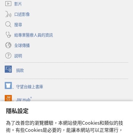
視
影片
窗）
口述影像
搜尋
給專業醫療人員的資訊
全球傳播
説明
捐款
（開
啟
新
守望台線上書庫
（開
視
啟
窗）
®
JW Hub
新
（開
視
啟
隱私設定
窗）
JW Library®
新
視
為了改善您的瀏覽體驗，本網站使用Cookies和類似的技
窗）
Watchtower Library
術。有些Cookies是必要的，能讓本網站可以正常運行，