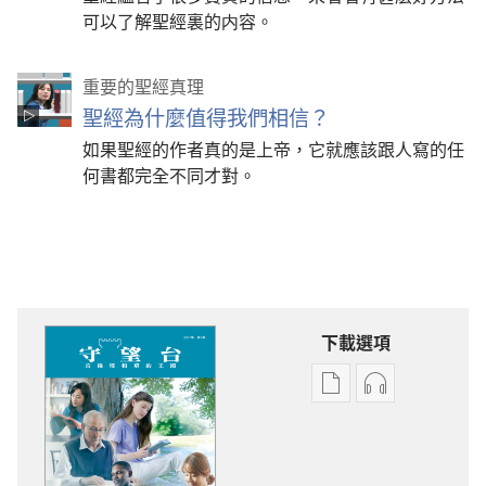
可以了解聖經裏的内容。
重要的聖經真理
聖經為什麼值得我們相信？
如果聖經的作者真的是上帝，它就應該跟人寫的任
何書都完全不同才對。
下載選項
電
錄
子
音
出
下
版
載