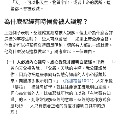
「天」，可以指天空、物質宇宙，或者上帝的居所，這
些都不會被毀滅。
為什麼聖經有時候會被人誤解？
上述例子表明，聖經確實經常被人誤解。但上帝為什麼容許
這樣的事發生呢？一些人可能會想：「如果上帝全能全智，
他肯定可以把聖經寫得簡單明瞭，讓所有人都能一讀就懂。
他為什麼沒有這樣做呢？」請考慮以下三個理由。
（一）
人必須內心謙卑、虛心受教才能明白聖經。
耶穌
曾向天父禱告說：「父親，天地的主啊，我公開讚美
你，因為你把這些事向有智慧有知識的人小心隱藏起
來，向嬰孩卻啟示明白。」（
路加福音10:21
）人如果像
「嬰孩」一樣謙卑好學，就往往能更正確地明白聖經。
但心高氣傲的人，比如耶穌所說的自以為「有智慧有知
識」的人，則常常誤解聖經的意思。聖經的寫作方式多
麼巧妙——人只有懷著正確的態度才能明白其中的道
理！