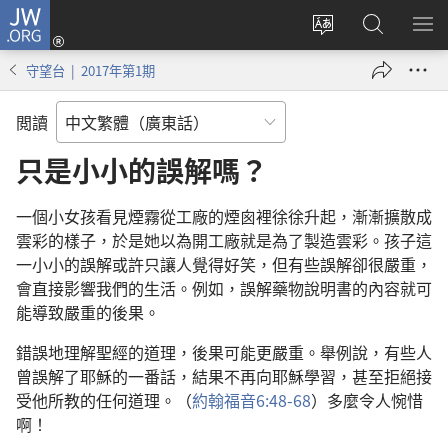
JW.ORG
登
錄
更
搜
顯
（開
改
尋
示
守望台 | 2017年第1期
啟
網
JW.ORG
選
新
站
單
閲讀
視
語
窗）
言
只是小小的誤解嗎？
一個小女孩看見煙霧從工廠的煙囪裡徐徐升起，漸漸擴散成
雲彩的樣子，於是她以為開工廠就是為了製造雲彩。孩子這
一小小的誤解或許只讓人覺得好笑，但有些誤解卻很嚴重，
會直接影響我們的生活。例如，誤解藥物說明書的內容就可
能導致嚴重的後果。
錯誤地理解聖經的道理，後果可能更嚴重。舉例說，有些人
曾誤解了耶穌的一番話，結果不再向耶穌學習，甚至拒絕接
受他所教的任何道理。（
約翰福音6:48-68
）多麼令人惋惜
啊！