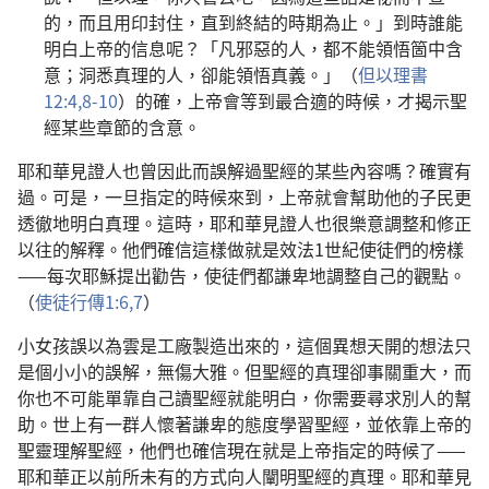
的，而且用印封住，直到終結的時期為止。」到時誰能
明白上帝的信息呢？「凡邪惡的人，都不能領悟箇中含
意；洞悉真理的人，卻能領悟真義。」（
但以理書
12:4,
8-10
）的確，上帝會等到最合適的時候，才揭示聖
經某些章節的含意。
耶和華見證人也曾因此而誤解過聖經的某些內容嗎？確實有
過。可是，一旦指定的時候來到，上帝就會幫助他的子民更
透徹地明白真理。這時，耶和華見證人也很樂意調整和修正
以往的解釋。他們確信這樣做就是效法1世紀使徒們的榜樣
——每次耶穌提出勸告，使徒們都謙卑地調整自己的觀點。
（
使徒行傳1:6,7
）
小女孩誤以為雲是工廠製造出來的，這個異想天開的想法只
是個小小的誤解，無傷大雅。但聖經的真理卻事關重大，而
你也不可能單靠自己讀聖經就能明白，你需要尋求別人的幫
助。世上有一群人懷著謙卑的態度學習聖經，並依靠上帝的
聖靈理解聖經，他們也確信現在就是上帝指定的時候了——
耶和華正以前所未有的方式向人闡明聖經的真理。耶和華見