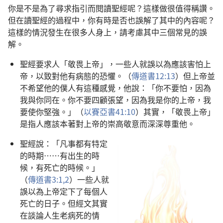
你是不是為了尋求指引而閱讀聖經呢？這樣做很值得稱讚。
但在讀聖經的過程中，你有時是否也誤解了其中的內容呢？
這樣的情況發生在很多人身上，請考慮其中三個常見的誤
解。
聖經要求人「敬畏上帝」，一些人就誤以為應該害怕上
帝，以致對他有病態的恐懼。（
傳道書12:13
）但上帝並
不希望他的僕人有這種感覺，他說：「你不要怕，因為
我與你同在。你不要四顧張望，因為我是你的上帝，我
要使你堅強。」（
以賽亞書41:10
）其實，「敬畏上帝」
是指人應該本著對上帝的崇高敬意而深深尊重他。
聖經說：「凡事都有特定
的時期……有出生的時
候，有死亡的時候。」
（
傳道書3:1,2
）一些人就
誤以為上帝定下了每個人
死亡的日子。但經文其實
在談論人生老病死的情