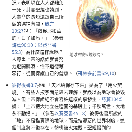
況，表明現在人人都難免
一死。其實聖經也談到，
人壽命的長短還跟自己所
做的選擇有關，
箴言
10:27
說：「敬畏耶和華
的，日子加添。」（參看
詩篇90:10；
以賽亞書
55:3
）為什麼這樣說呢？
地球會被火燒毀嗎？
人尊重上帝的話語就會努
力避開醉酒、性不道德等
惡行，從而保護自己的健康。（
哥林多前書6:9,10
）
彼得後書3:7
提到「天地給保存下來」是為了「用火焚
燒」。有些人按字面意思去理解，就誤以為地球會被毀
滅。但上帝保證絕不會容許這樣的事發生，
詩篇104:5
說：「上帝把大地立在穩固的基礎上；千秋萬世，大地
永不動搖。」（參看
以賽亞書45:18
）彼得後書所說的
「地」不是指實際的地球，而是指邪惡的世界制度，這
個制度將不復存在，彷彿被火燒毀。聖經提到的