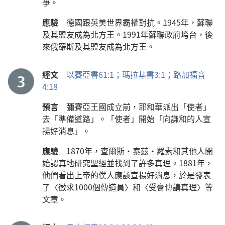
爭。
應驗
德國跟英美世界霸權對抗。1945年，蘇聯
及其盟友成為北方王。1991年蘇聯政府垮台，後
來俄羅斯及其盟友成為北方王。
經文
以賽亞書61:1；
瑪拉基書3:1；
路加福音
4:18
預言
彌賽亞王國成立前，耶和華派出「使者」
去「準備道路」。「使者」開始「向謙和的人宣
揚好消息」。
應驗
1870年，查爾斯·泰茲·羅素和其他人開
始認真地研究聖經並找到了許多真理。1881年，
他們看出上帝的僕人應該宣揚好消息，於是發表
了〈徵求1000個傳道員〉和〈受膏傳講真理〉等
文章。