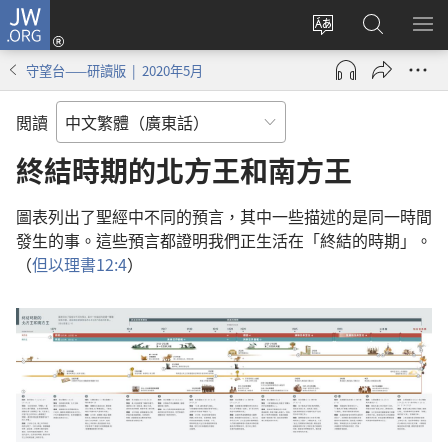
JW.ORG
登
錄
更
搜
顯
（開
改
尋
示
守望台——研讀版 | 2020年5月
啟
網
JW.ORG
選
新
站
單
閲讀
視
語
窗）
言
終結時期的北方王和南方王
圖表列出了聖經中不同的預言，其中一些描述的是同一時間
發生的事。這些預言都證明我們正生活在「終結的時期」。
（
但以理書12:4
）