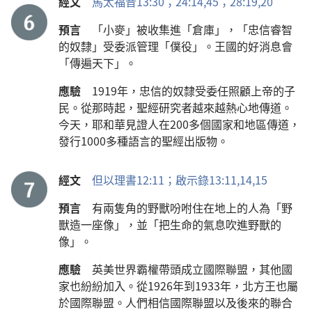
經文
馬太福音13:30；
24:14,
45；
28:19,20
預言
「小麥」被收集進「倉庫」，「忠信睿智
的奴隸」受委派管理「僕役」。王國的好消息會
「傳遍天下」。
應驗
1919年，忠信的奴隸受委任照顧上帝的子
民。從那時起，聖經研究者越來越熱心地傳道。
今天，耶和華見證人在200多個國家和地區傳道，
發行1000多種語言的聖經出版物。
經文
但以理書12:11；
啟示錄13:11,
14,15
預言
有兩隻角的野獸吩咐住在地上的人為「野
獸造一座像」，並「把生命的氣息吹進野獸的
像」。
應驗
英美世界霸權帶頭成立國際聯盟，其他國
家也紛紛加入。從1926年到1933年，北方王也屬
於國際聯盟。人們相信國際聯盟以及後來的聯合