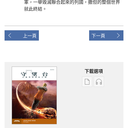
軍，一舉毁滅聯合起來的列國，撒但的整個世界
就此終結。
上一頁
下一頁
下載選項
電
錄
子
音
出
下
版
載
物
選
下
項
載
守