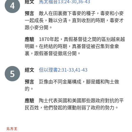
經文
馬太福音13:24-30,
36-43
預言
敵人在田裏撒下毒麥的種子，毒麥和小麥
一起成長，難以分清。直到收割的時期，毒麥才
跟小麥分開。
應驗
1870年起，真假基督徒之間的區别越來越
明顯。在終結的時期，真基督徒被召集到會衆
裏，跟假基督徒徹底分開。
經文
但以理書2:31-33,
41-43
預言
巨像由不同金屬構成，腳是鐵和陶土做
的。
應驗
陶土代表英國和美國那些跟政府對抗的平
民百姓，他們發起的運動削弱了政府的勢力。