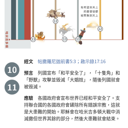
經文
帖撒羅尼迦前書5:3；
啟示錄17:16
預言
列國宣布「和平安全了」，「十隻角」和
「野獸」攻擊並毁滅「大娼妓」，隨後列國就會
被毁滅。
應驗
各國政府會宣布世界已經和平安全了。支
持聯合國的各國政府會鏟除所有錯誤宗教，這就
是大患難的開始。耶穌會在哈米吉多頓大戰中消
滅撒但世界其餘的部分，然後大患難就會結束。