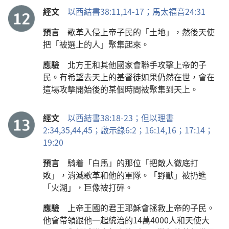
經文
以西結書38:11,
14-17；
馬太福音24:31
預言
歌革入侵上帝子民的「土地」，然後天使
把「被選上的人」聚集起來。
應驗
北方王和其他國家會聯手攻擊上帝的子
民。有希望去天上的基督徒如果仍然在世，會在
這場攻擊開始後的某個時間被聚集到天上。
經文
以西結書38:18-23；
但以理書
2:34,35,
44,45；
啟示錄6:2；
16:14,
16；
17:14；
19:20
預言
騎着「白馬」的那位「把敵人徹底打
敗」，消滅歌革和他的軍隊。「野獸」被扔進
「火湖」，巨像被打碎。
應驗
上帝王國的君王耶穌會拯救上帝的子民。
他會帶領跟他一起統治的14萬4000人和天使大