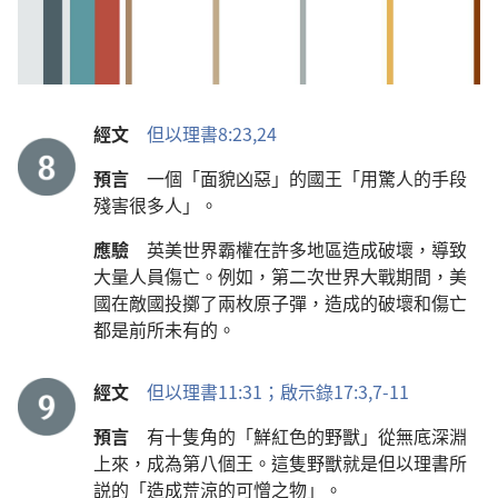
經文
但以理書8:23,24
預言
一個「面貌凶惡」的國王「用驚人的手段
殘害很多人」。
應驗
英美世界霸權在許多地區造成破壞，導致
大量人員傷亡。例如，第二次世界大戰期間，美
國在敵國投擲了兩枚原子彈，造成的破壞和傷亡
都是前所未有的。
經文
但以理書11:31；
啟示錄17:3,
7-11
預言
有十隻角的「鮮紅色的野獸」從無底深淵
上來，成為第八個王。這隻野獸就是但以理書所
説的「造成荒涼的可憎之物」。