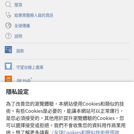
搜尋
給專業醫療人員的資訊
全球傳播
説明
捐款
（開
啟
新
守望台線上書庫
（開
視
啟
窗）
®
JW Hub
新
（開
視
啟
隱私設定
窗）
JW Library®
新
視
為了改善您的瀏覽體驗，本網站使用Cookies和類似的技
窗）
Watchtower Library
術。有些Cookies是必要的，能讓本網站可以正常運行，
是您必須接受的。其他用於提升瀏覽體驗的Cookies，您
可以選擇接受或拒絕。我們不會收集您的資料用作商業用
途。想了解更多請看
〈全球Cookies和類似技術使用政