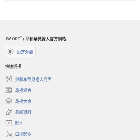
選
望
項
台
守
——
望
研
台
讀
®
JW.ORG
/ 耶和華見證人官方網站
——
版
研
2020
設定外觀
讀
年
版
5
快速鏈接
2020
月
與耶和華見證人見面
年
5
尋找聚會
（開
月
啟
尋找大會
（開
新
啟
視
最新資料
新
窗）
視
影片
窗）
口述影像