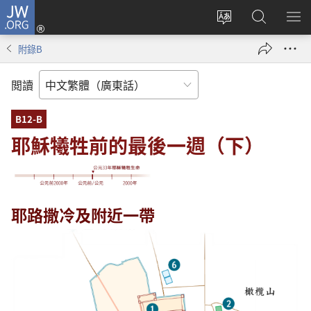
JW.ORG
登
錄
更
搜
顯
（開
改
尋
示
附錄B
啟
網
JW.ORG
選
新
站
單
閲讀
視
語
窗）
言
B12-B
耶穌犧牲前的最後一週（下）
耶路撒冷及附近一帶