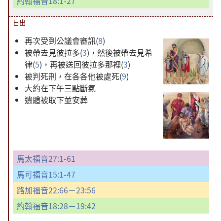
約翰福音18:1-27
日出
再次受到公議會審訊(
8
)
被帶去見彼拉多(
3
)，然後被帶去見希
律(
5
)，再被送回彼拉多那裡(
3
)
被判死刑，在各各他被處死(
9
)
大約在下午三點斷氣
遺體被取下並安葬
馬太福音27:1-61
馬可福音15:1-47
路加福音22:66－23:56
約翰福音18:28－19:42