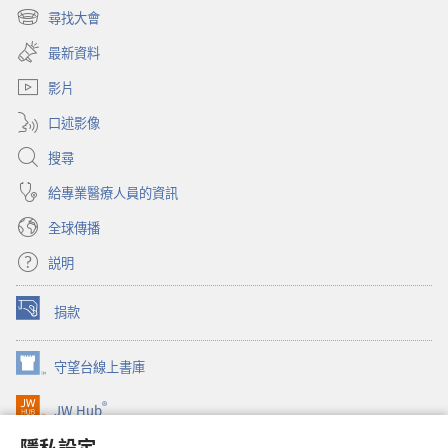
啟
尋找大會
（開
新
啟
視
最新資料
新
窗）
視
影片
窗）
口述影像
搜尋
給專業醫療人員的資訊
全球傳播
説明
捐款
（開
啟
新
守望台線上書庫
（開
視
啟
窗）
®
JW Hub
新
（開
視
啟
隱私設定