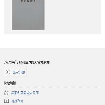
子
音
出
下
版
載
物
選
下
項
載
聖
選
經
項
新
聖
世
經
界
新
譯
®
JW.ORG
/ 耶和華見證人官方網站
世
本
界
設定外觀
譯
本
快速鏈接
與耶和華見證人見面
尋找聚會
（開