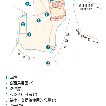
聖殿
客西馬尼園 (?)
總督府
該亞法的府第 (?)
希律·安提帕使用的宮殿 (?)
畢士特池