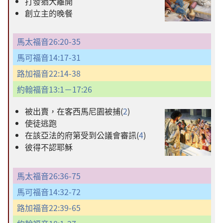
打發猶大離開
創立主的晚餐
馬太福音26:20-35
馬可福音14:17-31
路加福音22:14-38
約翰福音13:1－17:26
被出賣，在客西馬尼園被捕(
2
)
使徒逃跑
在該亞法的府第受到公議會審訊(
4
)
彼得不認耶穌
馬太福音26:36-75
馬可福音14:32-72
路加福音22:39-65