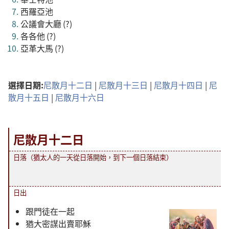
西羅亞池
公議會大廳 (?)
各各他 (?)
亞革大馬 (?)
選擇日期:
尼散月十二日
|
尼散月十三日
|
尼散月十四日
|
尼
散月十五日
|
尼散月十六日
尼散月十二日
日落（猶太人的一天從日落開始，到下一個日落結束）
日出
跟門徒在一起
猶大密謀出賣耶穌