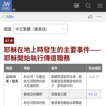
JW.ORG
登
錄
更
搜
顯
（開
改
尋
示
附錄A
啟
網
JW.ORG
選
新
站
單
閲讀
視
語
窗）
言
A7-B
耶穌在地上時發生的主要事件——
耶穌開始執行傳道職務
時間
地點
事件
馬太福音
公元29
約旦河，可能在
耶穌受浸和受任命；耶
3:13-17
年，秋天
約旦河對岸的伯
和華宣告耶穌是他的兒
大尼或附近
子，是他認可的
猶地亞的曠野
受魔鬼引誘
4:1-11
約旦河對岸的伯
施浸者約翰指出耶穌是