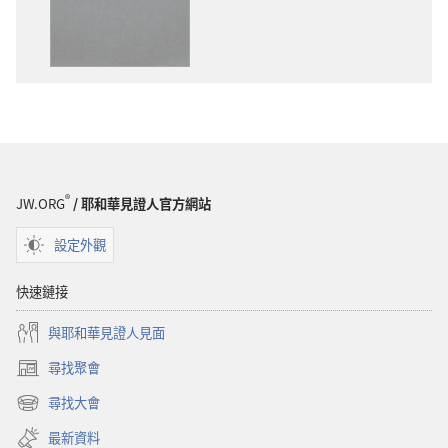
版
載
物
選
下
項
載
聖
選
經
項
新
聖
世
經
界
新
譯
®
JW.ORG
/ 耶和華見證人官方網站
世
本
界
設定外觀
譯
本
快速鏈接
與耶和華見證人見面
尋找聚會
（開
啟
尋找大會
（開
新
啟
視
最新資料