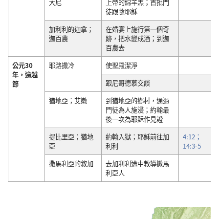
大尼
上帝的綿羊羔；首批門
徒跟隨耶穌
加利利的迦拿；
在婚宴上施行第一個奇
迦百農
跡，把水變成酒；到迦
百農去
公元30
耶路撒冷
使聖殿潔淨
年，逾越
跟尼哥德慕交談
節
猶地亞；艾嫩
到猶地亞的鄉村，通過
門徒為人施浸；約翰最
後一次為耶穌作見證
提比里亞；猶地
約翰入獄；耶穌前往加
4:12；
亞
利利
14:3-5
撒馬利亞的敘加
去加利利途中教導撒馬
利亞人