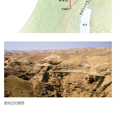
猶地亞的曠野