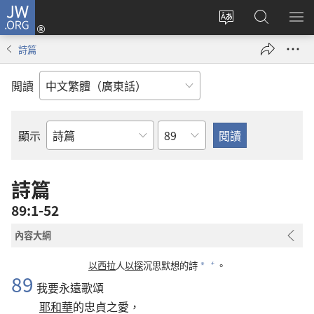
JW.ORG
登
錄
更
搜
顯
（開
改
尋
示
詩篇
啟
網
JW.ORG
選
新
站
單
閲讀
視
語
窗）
言
章
顯示
聖
經
經
詩篇
卷
89:1-52
內容大綱
+
以西拉
人
以探
沉思默想的詩
。
*
89
我要永遠歌頌
耶和華
的忠貞之愛，