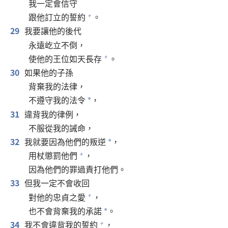
我一定會信守
跟他訂立的誓約
。
+
29
我要讓他的後代
永遠屹立不倒，
使他的王位如天長存
。
+
30
如果他的子孫
背棄我的法律，
不遵守我的法令
，
*
31
違背我的律例，
不服從我的誡命，
32
我就要因為他們的叛逆
，
*
用杖懲罰他們
，
+
因為他們的罪過責打他們。
33
但我一定不會收回
對他的忠貞之愛
，
+
也不會背棄我的承諾
。
*
34
我不會違背我的誓約
，
+