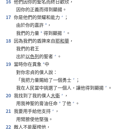
16
他們因你的聖名而終日歡欣，
因你的正義而得到顯揚。
17
你是他們的榮耀和能力
；
+
由於你的嘉許
，
*
我們的力量
得到顯揚
。
+
*
18
因為我們的盾牌來自
耶和華
，
我們的君王
出於
以色列
的聖者
。
+
19
當時你在異象
中
*
對你忠貞的僕人說：
「我把力量賜給了一個勇士
；
+
我在人民當中挑選了一個人，讓他得到顯揚
。
+
20
我找到了我的僕人
大衛
，
+
用我神聖的膏油任命
了他
。
+
*
21
我要用手給他支持
，
+
用臂膀使他堅強。
22
敵人不能壓榨他，