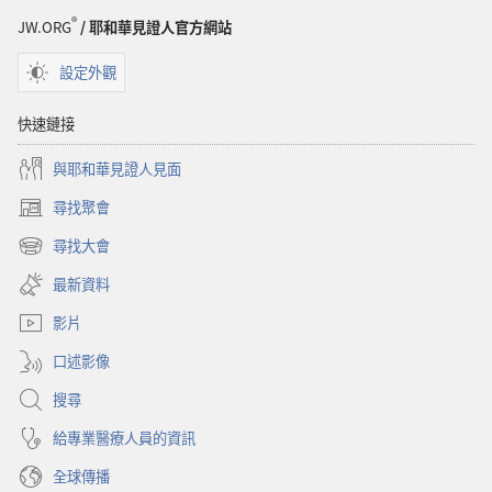
®
JW.ORG
/ 耶和華見證人官方網站
設定外觀
快速鏈接
與耶和華見證人見面
尋找聚會
（開
啟
尋找大會
（開
新
啟
視
最新資料
新
窗）
視
影片
窗）
口述影像
搜尋
給專業醫療人員的資訊
全球傳播