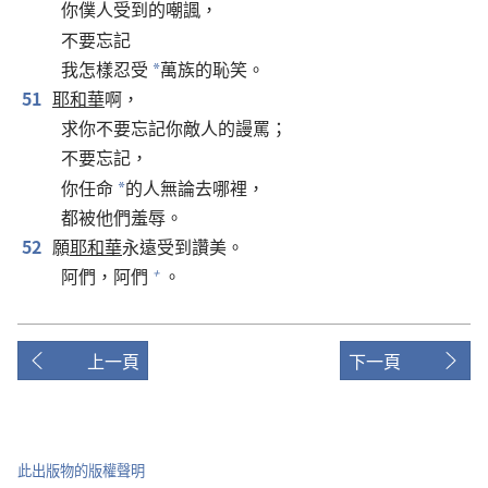
你僕人受到的嘲諷，
不要忘記
我怎樣忍受
萬族的恥笑。
*
51
耶和華
啊，
求你不要忘記你敵人的謾罵；
不要忘記，
你任命
的人無論去哪裡，
*
都被他們羞辱。
52
願
耶和華
永遠受到讚美。
阿們，阿們
。
+
上一頁
下一頁
此出版物的版權聲明