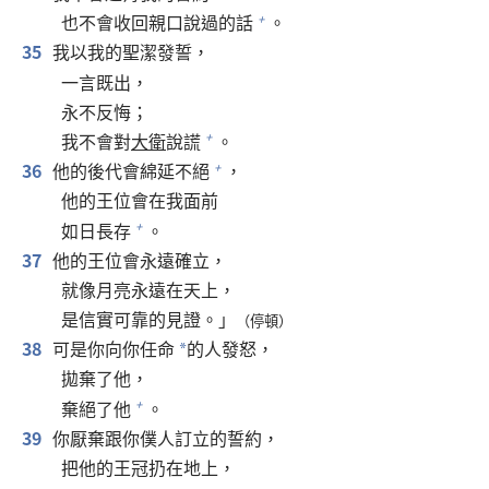
也不會收回親口說過的話
。
+
35
我以我的聖潔發誓，
一言既出，
永不反悔；
我不會對
大衛
說謊
。
+
36
他的後代會綿延不絕
，
+
他的王位會在我面前
如日長存
。
+
37
他的王位會永遠確立，
就像月亮永遠在天上，
是信實可靠的見證。」
（停頓）
38
可是你向你任命
的人發怒，
*
拋棄了他，
棄絕了他
。
+
39
你厭棄跟你僕人訂立的誓約，
把他的王冠扔在地上，