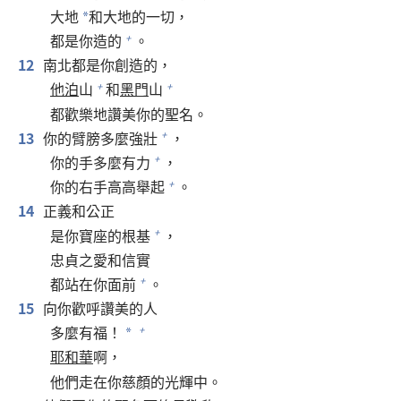
大地
和大地的一切，
*
都是你造的
。
+
12
南北都是你創造的，
他泊
山
和
黑門
山
+
+
都歡樂地讚美你的聖名。
13
你的臂膀多麼強壯
，
+
你的手多麼有力
，
+
你的右手高高舉起
。
+
14
正義和公正
是你寶座的根基
，
+
忠貞之愛和信實
都站在你面前
。
+
15
向你歡呼讚美的人
多麼有福！
+
*
耶和華
啊，
他們走在你慈顏的光輝中。