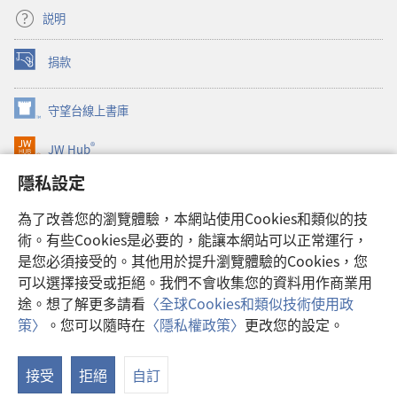
説明
捐款
（開
啟
新
守望台線上書庫
（開
視
啟
窗）
®
JW Hub
新
（開
視
啟
隱私設定
窗）
JW Library®
新
視
為了改善您的瀏覽體驗，本網站使用Cookies和類似的技
窗）
Watchtower Library
術。有些Cookies是必要的，能讓本網站可以正常運行，
是您必須接受的。其他用於提升瀏覽體驗的Cookies，您
可以選擇接受或拒絕。我們不會收集您的資料用作商業用
途。想了解更多請看
〈全球Cookies和類似技術使用政
Copyright
© 2026 Watch Tower Bible and Tract Society of Pennsylvania.
策〉
。您可以隨時在
〈隱私權政策〉
更改您的設定。
顯
使用條款
|
隱私權政策
|
隱私設定
示
接受
拒絕
自訂
目