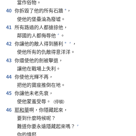
當作俗物。
40
你拆毀了他的所有石牆
，
*
使他的堡壘淪為廢墟。
41
所有路過的人都搶掠他，
鄰國的人都侮辱他
。
+
42
你讓他的敵人得到勝利
，
+
*
使他所有的仇敵得意洋洋。
43
你還使他的劍被擊退，
讓他在戰場上失利。
44
你使他光輝不再，
把他的寶座推倒在地。
45
你讓他未老先衰，
使他蒙羞受辱。
（停頓）
46
耶和華
啊，你隱藏起來，
要到什麼時候呢？
難道你要永遠隱藏起來嗎？
+
你的憤怒