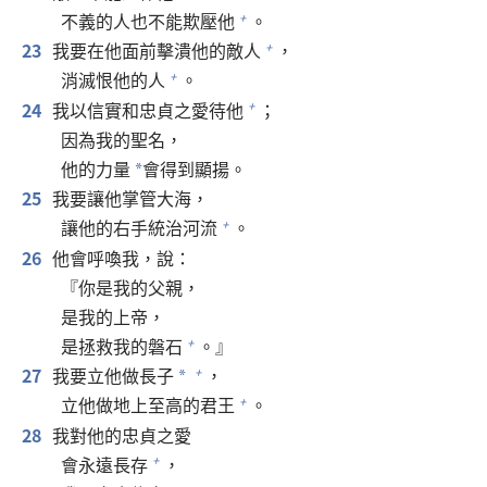
不義的人也不能欺壓他
。
+
23
我要在他面前擊潰他的敵人
，
+
消滅恨他的人
。
+
24
我以信實和忠貞之愛待他
；
+
因為我的聖名，
他的力量
會得到顯揚。
*
25
我要讓他掌管大海，
讓他的右手統治河流
。
+
26
他會呼喚我，說：
『你是我的父親，
是我的上帝，
是拯救我的磐石
。』
+
27
我要立他做長子
，
+
*
立他做地上至高的君王
。
+
28
我對他的忠貞之愛
會永遠長存
，
+