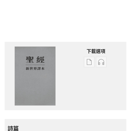
下載選項
電
錄
子
音
出
下
版
載
物
選
下
項
載
聖
選
經
項
新
詩篇
聖
世