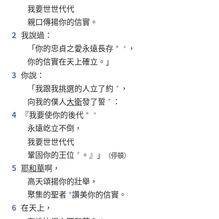
我要世世代代
親口傳揚你的信實。
2
我說過：
「你的忠貞之愛永遠長存
，
+
*
你的信實在天上確立。」
3
你說：
「我跟我挑選的人立了約
，
+
向我的僕人
大衛
發了誓
：
+
4
『我要使你的後代
+
*
永遠屹立不倒，
我要世世代代
鞏固你的王位
。』」
+
（停頓）
5
耶和華
啊，
高天頌揚你的壯舉，
聚集的聖者
讚美你的信實。
*
6
在天上，