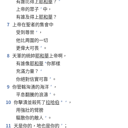
有誰比得上
耶和華
？
+
上帝的眾子
中，
+
有誰及得上
耶和華
？
7
上帝在聖者的集會中
受到尊崇
，
+
他比周圍的一切
更偉大可畏
。
+
8
天軍的統帥
耶和華
上帝啊，
有誰像
耶和華
你那樣
*
充滿力量？
+
你絕對信實可靠
。
+
9
你管轄洶湧的海洋
，
+
平息翻騰的浪濤
。
+
10
你擊潰並殺死了
拉哈伯
，
+
*
用強壯的臂膀
驅散你的敵人
。
+
11
天是你的，地也是你的
；
+