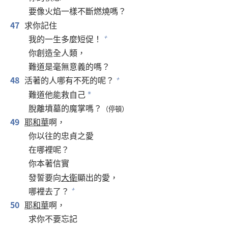
要像火焰一樣不斷燃燒嗎？
47
求你記住
我的一生多麼短促！
+
你創造全人類，
難道是毫無意義的嗎？
48
活著的人哪有不死的呢？
+
難道他能救自己
*
脫離墳墓的魔掌嗎？
（停頓）
49
耶和華
啊，
你以往的忠貞之愛
在哪裡呢？
你本著信實
發誓要向
大衛
顯出的愛，
哪裡去了？
+
50
耶和華
啊，
求你不要忘記