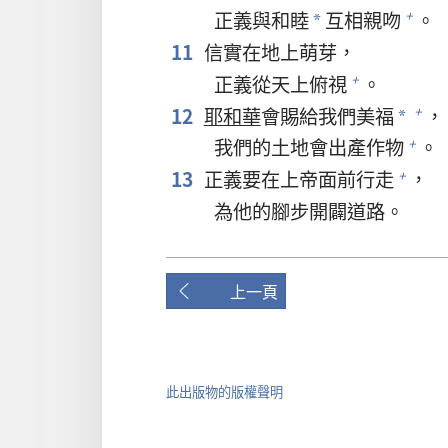
正義與和睦
互相親吻
。
+
*
11
信實在地上萌芽，
正義從天上俯視
。
+
12
耶和華
會賜給我們美福
，
+
*
我們的土地會出產作物
。
+
13
正義要在上帝面前行走
，
+
為他的腳步開闢道路。
上一頁
此出版物的版權聲明