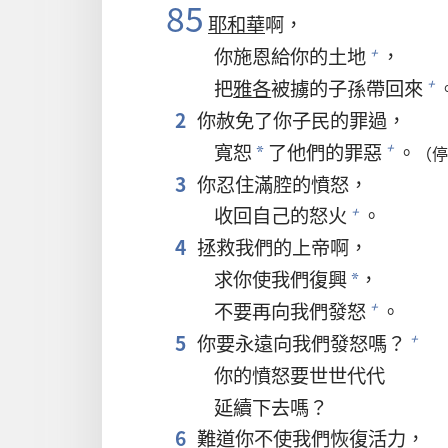
85
耶和華
啊，
你施恩給你的土地
，
+
把
雅各
被擄的子孫帶回來
+
2
你赦免了你子民的罪過，
寬恕
了他們的罪惡
。
+
（
*
3
你忍住滿腔的憤怒，
收回自己的怒火
。
+
4
拯救我們的上帝啊，
求你使我們復興
，
*
不要再向我們發怒
。
+
5
你要永遠向我們發怒嗎？
+
你的憤怒要世世代代
延續下去嗎？
6
難道你不使我們恢復活力，