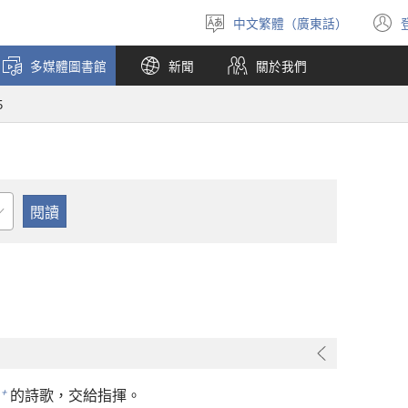
中文繁體（廣東話）
選
擇
多媒體圖書館
新聞
關於我們
語
言
5
的詩歌，交給指揮。
+