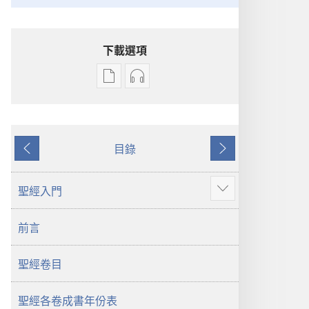
下載選項
電
錄
子
音
出
下
版
載
目錄
物
選
上
下
下
項
一
一
載
聖
頁
頁
聖經入門
顯
選
經
示
項
新
前言
更
聖
世
多
經
界
聖經卷目
新
譯
世
本
界
聖經各卷成書年份表