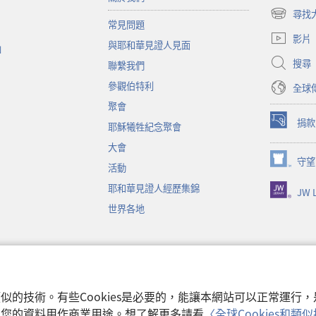
尋找
（開
常見問題
啟
影片
與耶和華見證人見面
新
函
視
搜尋
聯繫我們
窗）
參觀伯特利
全球
聚會
捐款
耶穌犧牲紀念聚會
（開
啟
大會
新
守望
（開
活動
視
啟
窗）
耶和華見證人經歷集錦
JW L
新
視
世界各地
窗）
音
和類似的技術。有些Cookies是必要的，能讓本網站可以正常運
收集您的資料用作商業用途。想了解更多請看
〈全球Cookies和