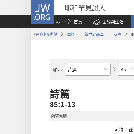
JW.ORG
耶和華見證人
首頁
聖經與生活
多媒體圖書館
聖經
新世界譯本
詩篇
8
章
顯示
聖
經
經
詩篇
卷
85:1-13
內容大綱
可拉
子孫