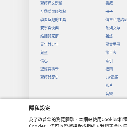
聖經經文選析
書籍
互動式聖經課程
冊子
學習聖經的工具
傳單和邀請
安寧與快樂
系列文章
婚姻與家庭
雜誌
青年與少年
聚會手冊
兒童
節目表
信心
索引
聖經與科學
指南
聖經與歷史
JW電視
影片
音樂
聖經戲劇錄
隱私設定
聖經有聲劇
為了改善您的瀏覽體驗，本網站使用Cookies
Cookies，您可以選擇接受或拒絕。我們不會