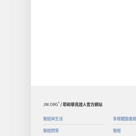
®
JW.ORG
/ 耶和華見證人官方網站
聖經與生活
多媒體圖書
聖經問答
聖經