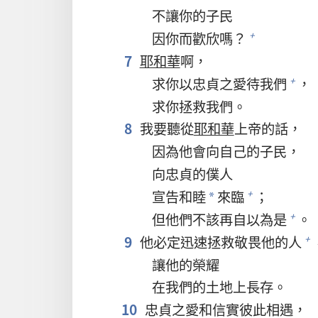
不讓你的子民
因你而歡欣嗎？
+
7
耶和華
啊，
求你以忠貞之愛待我們
，
+
求你拯救我們。
8
我要聽從
耶和華
上帝的話，
因為他會向自己的子民，
向忠貞的僕人
宣告和睦
來臨
；
+
*
但他們不該再自以為是
。
+
9
他必定迅速拯救敬畏他的人
+
讓他的榮耀
在我們的土地上長存。
10
忠貞之愛和信實彼此相遇，