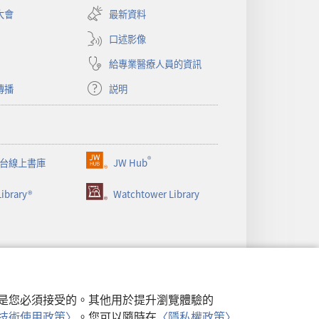
啟
大會
最新資料
新
視
口述影像
窗）
給專業醫療人員的資訊
傳播
説明
®
台線上書庫
JW Hub
（開
啟
ibrary®
Watchtower Library
新
視
窗）
行，是您必須接受的。其他用於提升瀏覽體驗的
類似技術使用政策〉
。您可以隨時在
〈隱私權政策〉