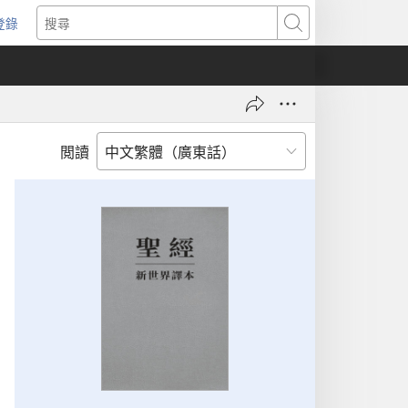
登錄
（開
搜
啟
尋
新
視
窗）
閲讀