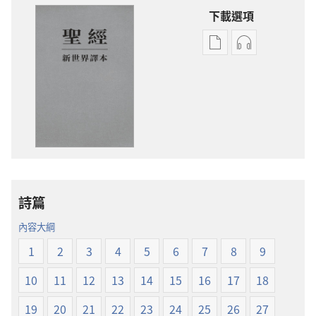
下載選項
電
錄
子
音
出
下
版
載
物
選
下
項
載
聖
選
經
項
新
詩篇
聖
世
經
界
內容大綱
新
譯
1
2
3
4
5
6
7
8
9
世
本
界
10
11
12
13
14
15
16
17
18
譯
本
19
20
21
22
23
24
25
26
27