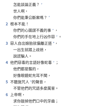
怎能談論正義？
+
世人啊，
你們能秉公斷案嗎？
+
2
根本不能！
你們的心圖謀不義的事
，
+
你們的手在地上行凶作惡
。
+
3
惡人自出娘胎就偏離正道
，
*
一出生就踏上歧途，
說謊騙人。
4
他們惡毒的言語好像蛇毒
；
+
他們都是聾的，
好像眼鏡蛇充耳不聞，
5
不聽施咒人
的聲音，
*
不管他們的咒語多麼厲害。
6
上帝啊，
求你敲掉他們口中的牙齒；