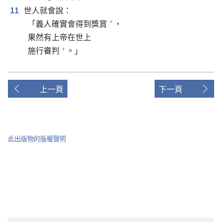
11
世人就會說：
「義人確實會得到獎賞
，
+
果然有上帝在世上
施行審判
。」
+
上一頁
下一頁
此出版物的版權聲明