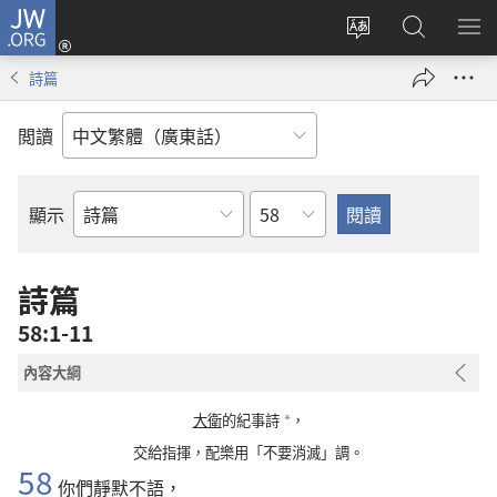
JW.ORG
登
錄
更
搜
顯
（開
改
尋
示
詩篇
啟
網
JW.ORG
選
新
站
單
閲讀
視
語
窗）
言
章
顯示
聖
經
經
詩篇
卷
58:1-11
內容大綱
大衛
的紀事詩
，
*
交給指揮，配樂用「不要消滅」調。
58
你們靜默不語，