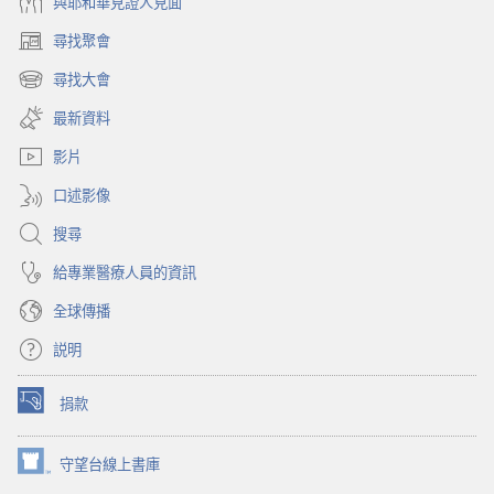
與耶和華見證人見面
尋找聚會
（開
啟
尋找大會
（開
新
啟
視
最新資料
新
窗）
視
影片
窗）
口述影像
搜尋
給專業醫療人員的資訊
全球傳播
説明
捐款
（開
啟
新
守望台線上書庫
（開
視