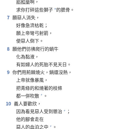
耶和華
啊，
求你打碎這些獅子
的腮骨。
*
7
願惡人消失，
好像急流枯乾；
願上帝彎弓射箭，
使惡人倒下。
8
願他們彷彿爬行的蝸牛
化為黏液，
有如婦人的死胎不見天日。
9
你們用荊棘燒火，鍋還沒熱，
上帝就像暴風，
把青綠的和燒著的枝條
都一併吹散
。
+
10
義人要歡欣，
因為看見惡人受到懲治
；
+
他的腳會走在
惡人的血泊之中
。
+