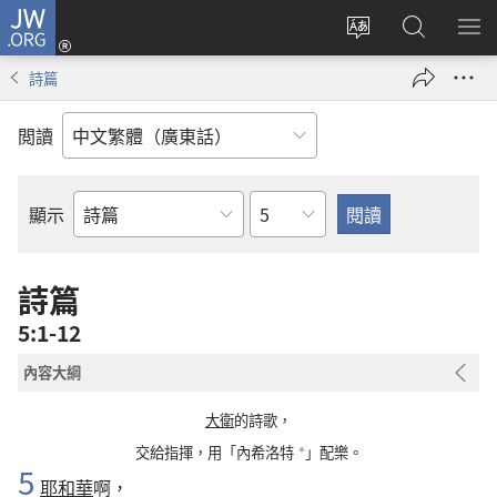
JW.ORG
登
錄
更
搜
顯
（開
改
尋
示
詩篇
啟
網
JW.ORG
選
新
站
單
閲讀
視
語
窗）
言
章
顯示
聖
經
經
詩篇
卷
5:1-12
內容大綱
大衛
的詩歌，
交給指揮，用「內希洛特
」配樂。
*
5
耶和華
啊，