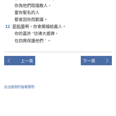
你為他們阻擋敵人，
愛你聖名的人
都會因你而歡躍。
12
耶和華
啊，你會賜福給義人。
你的嘉許
彷彿大盾牌，
*
在四周保護他們
。
+
上一頁
下一頁
此出版物的版權聲明