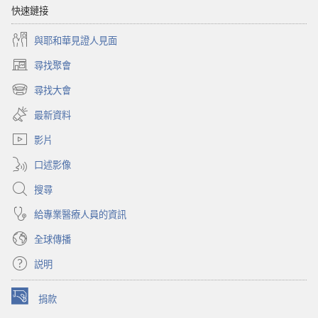
快速鏈接
與耶和華見證人見面
尋找聚會
（開
啟
尋找大會
（開
新
啟
視
最新資料
新
窗）
視
影片
窗）
口述影像
搜尋
給專業醫療人員的資訊
全球傳播
説明
捐款
（開