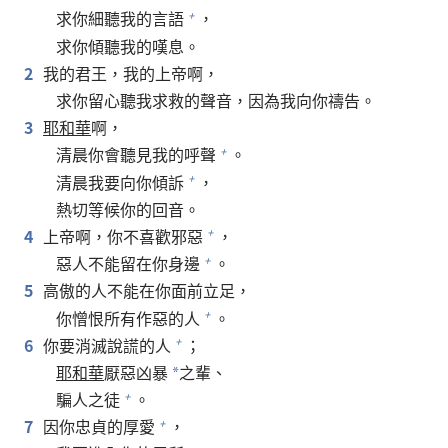
求你細聽我的言語
，
+
求你傾聽我的嘆息。
2
我的君王，我的上帝啊，
求你留心聽我求救的聲音，因為我向你禱告。
3
耶和華
啊，
清晨你會聽見我的呼聲
。
+
清晨我要向你傾訴
，
+
熱切等候你的回音。
4
上帝啊，你不喜歡邪惡
，
+
惡人不能留在你身邊
。
+
5
高傲的人不能在你面前立足，
你憎恨所有作惡的人
。
+
6
你要消滅說謊的人
；
+
耶和華
厭惡凶暴
之輩、
*
騙人之徒
。
+
7
因你忠貞的厚愛
，
+