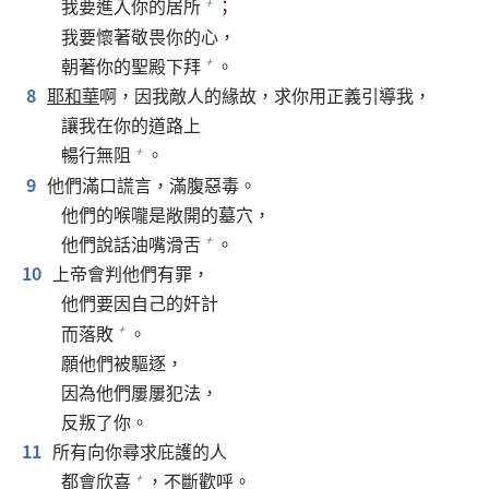
我要進入你的居所
；
+
我要懷著敬畏你的心，
朝著你的聖殿下拜
。
+
8
耶和華
啊，因我敵人的緣故，求你用正義引導我，
讓我在你的道路上
暢行無阻
。
+
9
他們滿口謊言，滿腹惡毒。
他們的喉嚨是敞開的墓穴，
他們說話油嘴滑舌
。
+
10
上帝會判他們有罪，
他們要因自己的奸計
而落敗
。
+
願他們被驅逐，
因為他們屢屢犯法，
反叛了你。
11
所有向你尋求庇護的人
都會欣喜
，不斷歡呼。
+