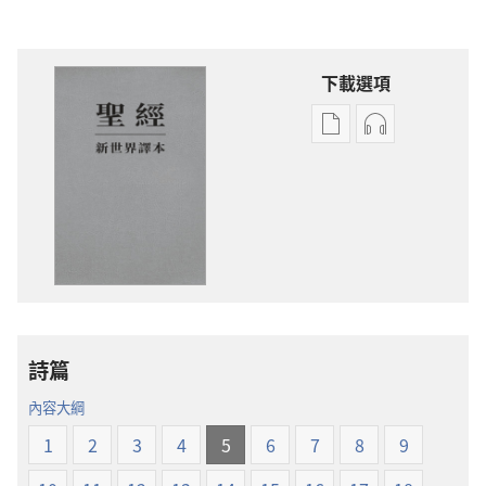
下載選項
電
錄
子
音
出
下
版
載
物
選
下
項
載
聖
選
經
項
新
詩篇
聖
世
經
界
內容大綱
新
譯
1
2
3
4
5
6
7
8
9
世
本
界