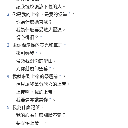
讓我擺脫詭詐不義的人。
2
你是我的上帝，是我的堡壘
。
+
你為什麼拋棄我？
我為什麼要受敵人壓迫，
傷心徘徊？
+
3
求你顯示你的亮光和真理
+
來引導我
，
+
帶領我到你的聖山，
到你莊嚴的聖幕
。
+
4
我就來到上帝的祭壇前
，
+
進見讓我萬分欣喜的上帝。
上帝啊，我的上帝，
我要彈琴讚美你
。
+
5
我為什麼絕望？
我的心為什麼翻騰不定？
要等候上帝
，
+