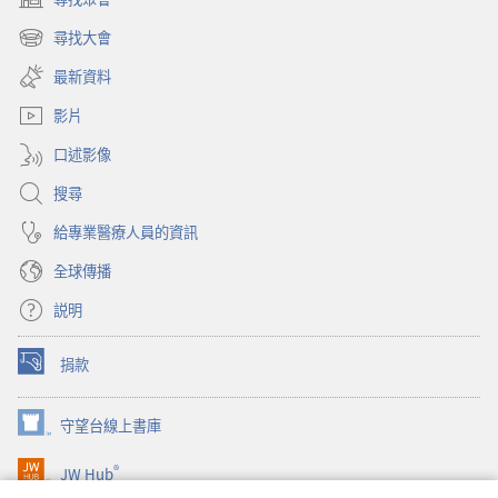
（開
啟
尋找大會
（開
新
啟
視
最新資料
新
窗）
視
影片
窗）
口述影像
搜尋
給專業醫療人員的資訊
全球傳播
説明
捐款
（開
啟
新
守望台線上書庫
（開
視
啟
窗）
®
JW Hub
新
（開