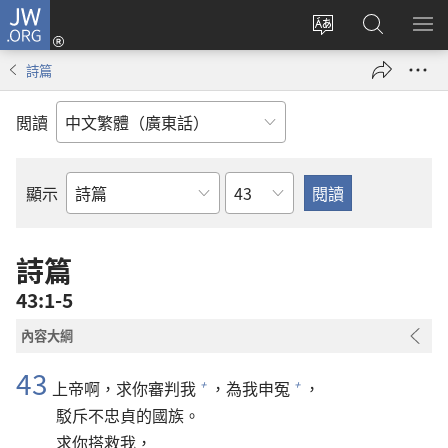
JW.ORG
登
錄
更
搜
顯
（開
改
尋
示
詩篇
啟
網
JW.ORG
選
新
站
單
閲讀
視
語
窗）
言
章
顯示
聖
經
經
詩篇
卷
43:1-5
內容大綱
43
上帝啊，求你審判我
，為我申冤
，
+
+
駁斥不忠貞的國族。
求你搭救我，