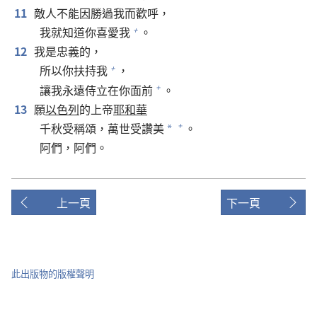
11
敵人不能因勝過我而歡呼，
我就知道你喜愛我
。
+
12
我是忠義的，
所以你扶持我
，
+
讓我永遠侍立在你面前
。
+
13
願
以色列
的上帝
耶和華
千秋受稱頌，萬世受讚美
。
+
*
阿們，阿們。
上一頁
下一頁
此出版物的版權聲明