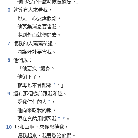
他的名字什麼時候被遺忘？」
6
就算有人來看我，
也是一心要說假話。
他蒐集消息要害我，
走到外面就傳開去。
7
恨我的人竊竊私議，
圖謀奸計要害我。
8
他們說：
「他惡疾
纏身。
*
他倒下了，
就再也不會起來
。」
+
9
還有那個從前跟我和睦、
受我信任的人
，
+
他向來吃我的飯，
現在竟然用腳踢我
。
+
*
10
耶和華
啊，求你恩待我，
讓我起來，我要懲治他們。