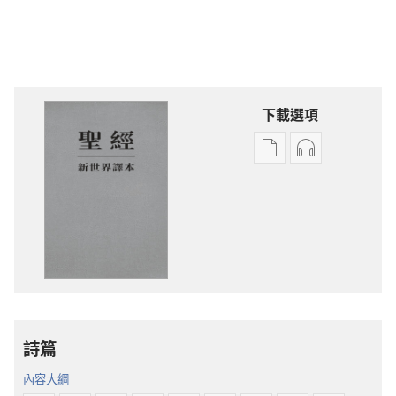
下載選項
電
錄
子
音
出
下
版
載
物
選
下
項
載
聖
選
經
項
新
詩篇
聖
世
經
界
內容大綱
新
譯