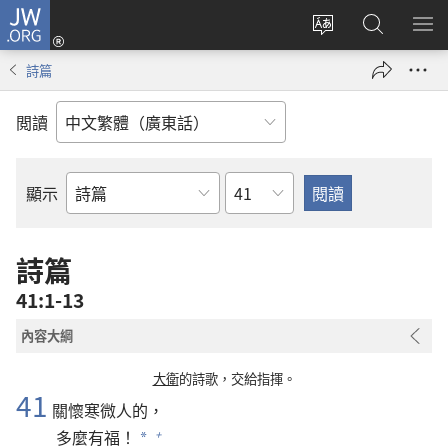
JW.ORG
登
錄
更
搜
顯
（開
改
尋
示
詩篇
啟
網
JW.ORG
選
新
站
單
閲讀
視
語
窗）
言
章
顯示
聖
經
經
詩篇
卷
41:1-13
內容大綱
大衛
的詩歌，交給指揮。
41
關懷寒微人的，
多麼有福！
+
*