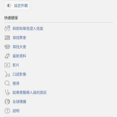
設定外觀
快速鏈接
與耶和華見證人見面
尋找聚會
（開
啟
尋找大會
（開
新
啟
視
最新資料
新
窗）
視
影片
窗）
口述影像
搜尋
給專業醫療人員的資訊
全球傳播
説明