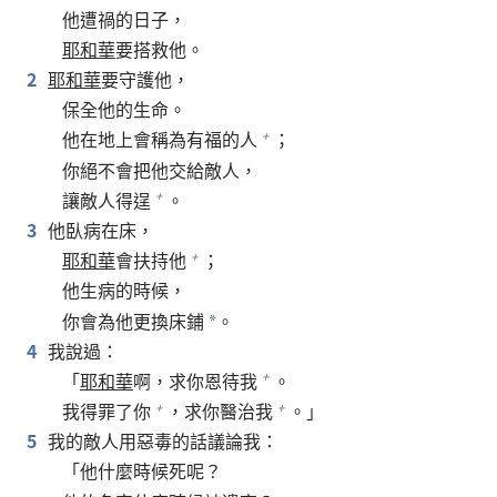
他遭禍的日子，
耶和華
要搭救他。
2
耶和華
要守護他，
保全他的生命。
他在地上會稱為有福的人
；
+
你絕不會把他交給敵人，
讓敵人得逞
。
+
3
他臥病在床，
耶和華
會扶持他
；
+
他生病的時候，
你會為他更換床鋪
。
*
4
我說過：
「
耶和華
啊，求你恩待我
。
+
我得罪了你
，求你醫治我
。」
+
+
5
我的敵人用惡毒的話議論我：
「他什麼時候死呢？