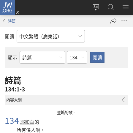
JW.ORG
登
錄
更
搜
顯
（開
改
尋
示
詩篇
啟
網
JW.ORG
選
新
站
單
閲讀
視
語
窗）
言
章
顯示
聖
經
經
詩篇
卷
134:1-3
內容大綱
登城的歌。
134
耶和華
的
所有僕人啊，