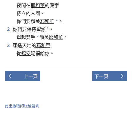
夜間在
耶和華
的殿宇
侍立的人啊，
你們要讚美
耶和華
。
+
2
你們要保持聖潔
，
*
舉起雙手
讚美
耶和華
。
+
3
願造天地的
耶和華
從
錫安
賜福給你。
上一頁
下一頁
此出版物的版權聲明