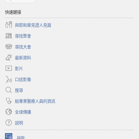
快速鏈接
與耶和華見證人見面
尋找聚會
（開
啟
尋找大會
（開
新
啟
視
最新資料
新
窗）
視
影片
窗）
口述影像
搜尋
給專業醫療人員的資訊
全球傳播
説明
捐款