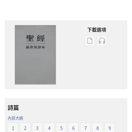
下載選項
電
錄
子
音
出
下
版
載
物
選
下
項
載
聖
選
經
項
新
詩篇
聖
世
經
界
內容大綱
新
譯
1
2
3
4
5
6
7
8
9
世
本