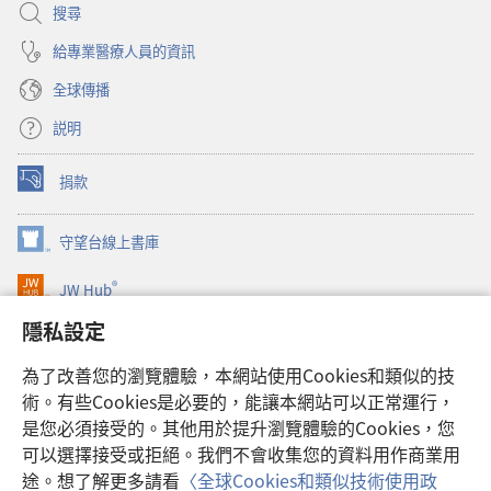
搜尋
給專業醫療人員的資訊
全球傳播
説明
捐款
（開
啟
新
守望台線上書庫
（開
視
啟
窗）
®
JW Hub
新
（開
視
啟
隱私設定
窗）
JW Library®
新
視
為了改善您的瀏覽體驗，本網站使用Cookies和類似的技
窗）
Watchtower Library
術。有些Cookies是必要的，能讓本網站可以正常運行，
是您必須接受的。其他用於提升瀏覽體驗的Cookies，您
可以選擇接受或拒絕。我們不會收集您的資料用作商業用
途。想了解更多請看
〈全球Cookies和類似技術使用政