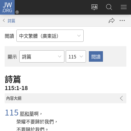
JW.ORG
登
錄
更
搜
顯
（開
改
尋
示
詩篇
啟
網
JW.ORG
選
新
站
單
閲讀
視
語
窗）
言
章
顯示
聖
經
經
詩篇
卷
115:1-18
內容大綱
115
耶和華
啊，
榮耀不要歸於我們，
不要歸於我們。