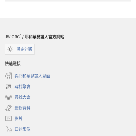
®
JW.ORG
/ 耶和華見證人官方網站
設定外觀
快速鏈接
與耶和華見證人見面
尋找聚會
（開
啟
尋找大會
（開
新
啟
視
最新資料
新
窗）
視
影片
窗）
口述影像