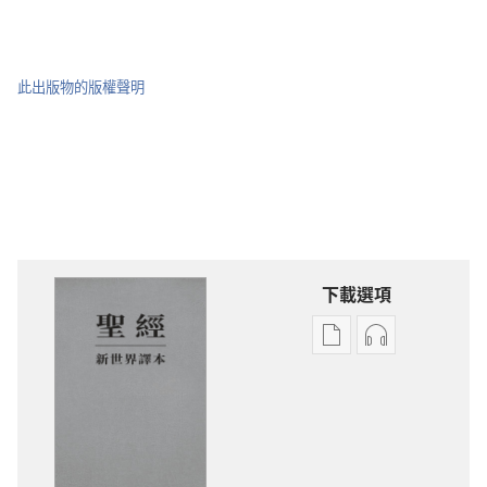
此出版物的版權聲明
下載選項
電
錄
子
音
出
下
版
載
物
選
下
項