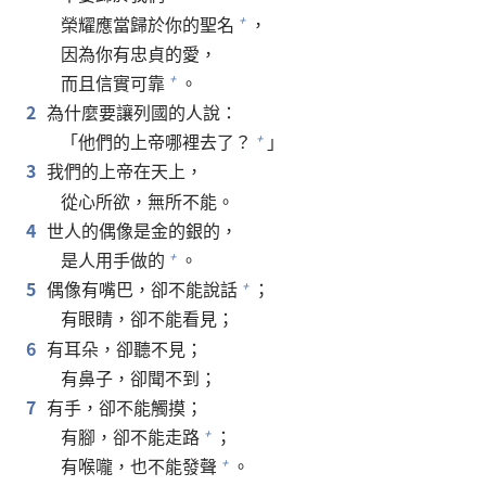
榮耀應當歸於你的聖名
，
+
因為你有忠貞的愛，
而且信實可靠
。
+
2
為什麼要讓列國的人說：
「他們的上帝哪裡去了？
」
+
3
我們的上帝在天上，
從心所欲，無所不能。
4
世人的偶像是金的銀的，
是人用手做的
。
+
5
偶像有嘴巴，卻不能說話
；
+
有眼睛，卻不能看見；
6
有耳朵，卻聽不見；
有鼻子，卻聞不到；
7
有手，卻不能觸摸；
有腳，卻不能走路
；
+
有喉嚨，也不能發聲
。
+