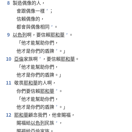
8
製造偶像的人，
會跟偶像一樣
；
+
信賴偶像的，
都會與偶像相同
。
+
9
以色列
啊，要信賴
耶和華
。
+
「他才能幫助你們，
他才是你們的盾牌
。」
+
10
亞倫
家族啊
，要信賴
耶和華
。
+
「他才能幫助你們，
他才是你們的盾牌。」
11
敬畏
耶和華
的人啊，
你們要信賴
耶和華
。
+
「他才能幫助你們，
他才是你們的盾牌
。」
+
12
耶和華
顧念我們，他會賜福，
賜福給
以色列
民族
，
+
賜福給
亞倫
家族。