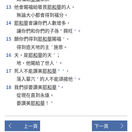
13
他會賜福給敬畏
耶和華
的人，
無論大小都會得到福分。
14
耶和華
會讓你們人數增多，
讓你們和你們的子孫
興旺
。
+
*
15
願你們得到
耶和華
賜福
，
+
得到造天地的主
施恩。
+
16
天，是
耶和華
的天
；
+
地，他賜給了世人
。
+
17
死人不能讚美
耶和華
，
+
*
落入墓穴
的人不能頌揚他
。
+
*
18
我們卻要讚美
耶和華
，
*
從現在直到永遠。
要讚美
耶和華
！
*
上一頁
下一頁