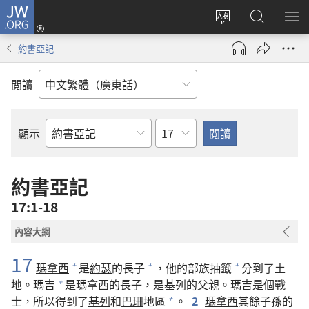
JW.ORG
登
錄
更
搜
顯
（開
改
尋
示
約書亞記
啟
網
JW.ORG
選
新
站
單
閲讀
視
語
窗）
言
章
顯示
聖
經
經
約書亞記
卷
17:1-18
內容大綱
17
瑪拿西
是
約瑟
的長子
，他的部族抽籤
分到了土
+
+
+
地。
瑪吉
是
瑪拿西
的長子，是
基列
的父親。
瑪吉
是個戰
+
士，所以得到了
基列
和
巴珊
地區
。
2
瑪拿西
其餘子孫的
+