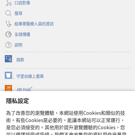
口述影像
搜尋
給專業醫療人員的資訊
全球傳播
説明
捐款
（開
啟
新
守望台線上書庫
（開
視
啟
窗）
®
JW Hub
新
（開
視
啟
隱私設定
窗）
JW Library®
新
視
為了改善您的瀏覽體驗，本網站使用Cookies和類似的技
窗）
Watchtower Library
術。有些Cookies是必要的，能讓本網站可以正常運行，
是您必須接受的。其他用於提升瀏覽體驗的Cookies，您
可以選擇接受或拒絕。我們不會收集您的資料用作商業用