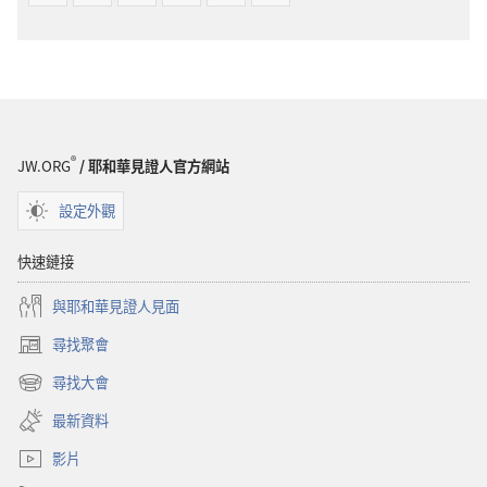
®
JW.ORG
/ 耶和華見證人官方網站
設定外觀
快速鏈接
與耶和華見證人見面
尋找聚會
（開
啟
尋找大會
（開
新
啟
視
最新資料
新
窗）
視
影片
窗）