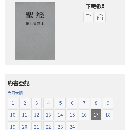
下載選項
電
錄
子
音
出
下
版
載
物
選
下
項
載
聖
選
經
項
新
約書亞記
聖
世
經
界
內容大綱
新
譯
1
2
3
4
5
6
7
8
9
世
本
界
10
11
12
13
14
15
16
17
18
譯
本
19
20
21
22
23
24