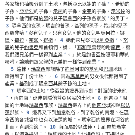
各家族也抽籤分到了土地，包括
亞比以謝
的子孫
、
希勒
的
+
子孫、
亞斯烈
的子孫、
示劍
的子孫、
希弗
的子孫、
示米達
的
子孫。他們都是
約瑟
的兒子
瑪拿西
的子孫各家族
的男丁。
+
3
瑪拿西
的玄孫，
瑪吉
的曾孫，
基列
的孫子，
希弗
的兒子
西羅非哈
沒有兒子，只有女兒。他的女兒叫
瑪何拉
、
挪
+
婭
、
荷拉
、
密迦
、
得撒
。
4
她們來見祭司
以利亞撒
、
努
+
恩
的兒子
約書亞
和首領們，說：「
耶和華
曾經吩咐
摩西
，讓
我們跟兄弟們一樣得到產業
。」於是
約書亞
按照
耶和華
的
+
吩咐，讓她們跟父親的兄弟們一樣得到產業
。
+
5
這樣，
瑪拿西
部族除了
約旦
河東的
基列
和
巴珊
地區，
還得到了十份土地
，
6
因為
瑪拿西
的男女後代都得到了
+
產業。
基列
成了
瑪拿西
其餘子孫的土地。
7
瑪拿西
的土地
從
亞設
的邊界到
示劍
對面的
密米他
+
*
，再向南
延伸到
隱他普亞
居民的土地。
8
他普亞
周
+
+
*
圍的土地歸
瑪拿西
部族，
瑪拿西
邊界上的
他普亞
城卻歸
以法
蓮
部族。
9
邊界又下到
加拿
乾谷，到了乾谷的南邊。在
瑪
拿西
的各城當中也有
以法蓮
的城
。
瑪拿西
的邊界在河谷的
+
北面，直到海邊
。
10
南面屬於
以法蓮
，北面屬於
瑪拿
+
西
，以海為邊界
；
瑪拿西
的土地
北接
亞設
，東接
以薩
+
*