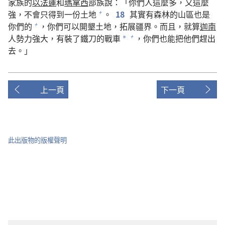
家族的
以法蓮
和
瑪拿西
部族說：「你們人這麼多，又這麼
強，不會只得到一份土地
。
18
其實有森林的山區也是
+
你們的
，你們可以開墾土地，拓展疆界。而且，就算
迦南
+
人勢力強大，有裝了鐵刀的戰車
，你們也能把他們趕出
+
*
去。」
上一頁
下一頁
此出版物的版權聲明