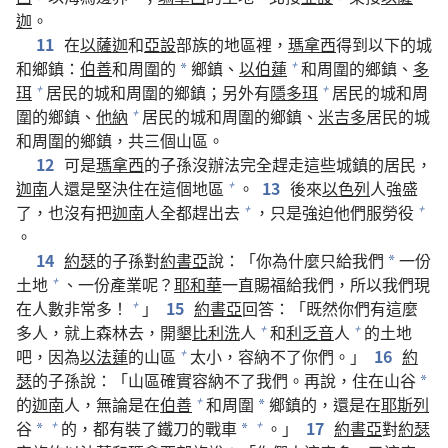
迦
。
11
在
以薩迦
和
亞設
部族的地區裡，
瑪拿西
得到以下的城
和鄉鎮：
伯善
和周圍的
鄉鎮、
以伯蓮
和周圍的鄉鎮、
多
+
*
珥
居民的城和周圍的鄉鎮；另外有
隱多珥
居民的城和周
+
+
圍的鄉鎮、
他納
居民的城和周圍的鄉鎮、
米吉多
居民的城
+
和周圍的鄉鎮，共三個山區。
12
可是
瑪拿西
的子孫沒辦法完全趕走這些城鎮的居民，
迦南
人還是堅決住在這個地區
。
13
後來
以色列
人強盛
+
了，也沒有把
迦南
人全都趕出去
，只是強迫他們服勞役
+
+
。
14
約瑟
的子孫對
約書亞
說：「你為什麼只給我們
一份
*
土地
、一份產業呢？
耶和華
一直賜福給我們，所以我們現
+
在人數非常多！
」
15
約書亞
回答：「既然你們有這麼
+
多人，就上森林去，開墾
比利洗
人
和
利乏音
人
的土地
+
+
吧，因為
以法蓮
的山區
太小，容納不了你們。」
16
約
+
瑟
的子孫說：「山區確實容納不了我們。再說，住在山谷
*
的
迦南
人，無論是在
伯善
和周圍
鄉鎮的，還是在
耶斯列
+
*
谷
的，都有裝了鐵刀的戰車
。」
17
約書亞
對
約瑟
+
+
*
*