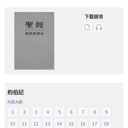
下載選項
電
錄
子
音
出
下
版
載
物
選
下
項
載
聖
選
經
項
新
約伯記
聖
世
經
界
內容大綱
新
譯
1
2
3
4
5
6
7
8
9
世
本
界
10
11
12
13
14
15
16
17
18
譯