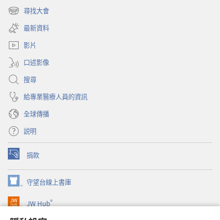
啟
尋找大會
（開
新
啟
視
最新資料
新
窗）
視
影片
窗）
口述影像
搜尋
給專業醫療人員的資訊
全球傳播
説明
捐款
（開
啟
新
守望台線上書庫
（開
視
啟
窗）
®
JW Hub
新
（開
視
啟