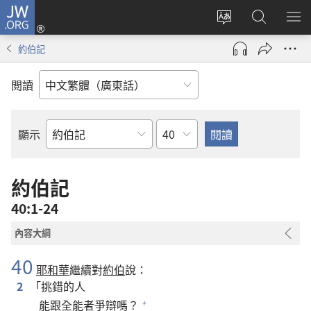
JW.ORG
登
錄
更
搜
顯
（開
改
尋
示
約伯記
啟
網
JW.ORG
選
新
站
單
閲讀
視
語
窗）
言
章
顯示
聖
經
經
約伯記
卷
40:1-24
內容大綱
40
耶和華
繼續對
約伯
說：
2
「挑錯的人
能跟全能者爭辯嗎？
+