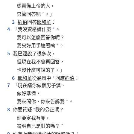
想責備上帝的人，
只管回答吧
。」
+
3
約伯
回答
耶和華
：
4
「我沒資格說什麼
。
+
我可以怎麼回答你呢？
我只好用手遮著嘴
。
+
5
我已經說了很多次，
但現在我不會再回答，
也沒什麼可說的了。」
6
耶和華
從暴風中
回應
約伯
：
+
7
「現在請你做個男子漢，
做好準備，
我來問你，你來告訴我
。
+
8
你要質疑
我的公正嗎？
*
你要定我有罪，
證明自己是對的嗎？
+
9
你有上帝那樣強壯的臂膀嗎？
+