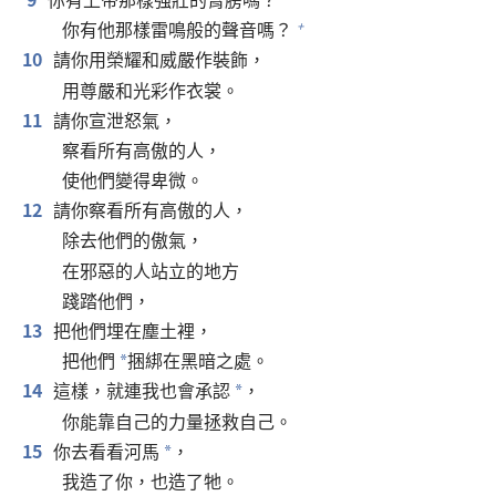
你有他那樣雷鳴般的聲音嗎？
+
10
請你用榮耀和威嚴作裝飾，
用尊嚴和光彩作衣裳。
11
請你宣泄怒氣，
察看所有高傲的人，
使他們變得卑微。
12
請你察看所有高傲的人，
除去他們的傲氣，
在邪惡的人站立的地方
踐踏他們，
13
把他們埋在塵土裡，
把他們
捆綁在黑暗之處。
*
14
這樣，就連我也會承認
，
*
你能靠自己的力量拯救自己。
15
你去看看河馬
，
*
我造了你，也造了牠。