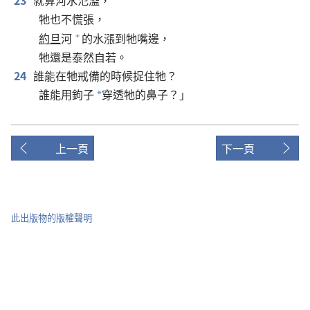
23
就算河水氾濫，
牠也不慌張，
約旦
河
的水漲到牠嘴邊，
+
牠還是泰然自若。
24
誰能在牠戒備的時候捉住牠？
誰能用鉤子
穿透牠的鼻子？」
*
上一頁
下一頁
此出版物的版權聲明