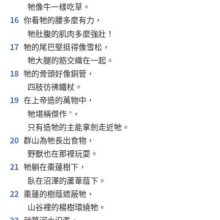
牠像牛一樣吃草。
16
你看牠的腰多麼有力，
牠肚腹的肌肉多麼強壯！
17
牠的尾巴堅挺得像雪松，
牠大腿的筋交織在一起。
18
牠的骨頭好像銅管，
四肢彷彿鐵杖。
19
在上帝造的萬物中，
牠堪稱傑作
，
*
只有造牠的主能拿劍走近牠。
20
群山為牠長出食物，
野獸也在那裡玩耍。
21
牠躺在棗蓮樹下，
臥在沼澤的蘆葦蔭下。
22
棗蓮的樹蔭遮蔽牠，
山谷裡的楊樹環繞牠。