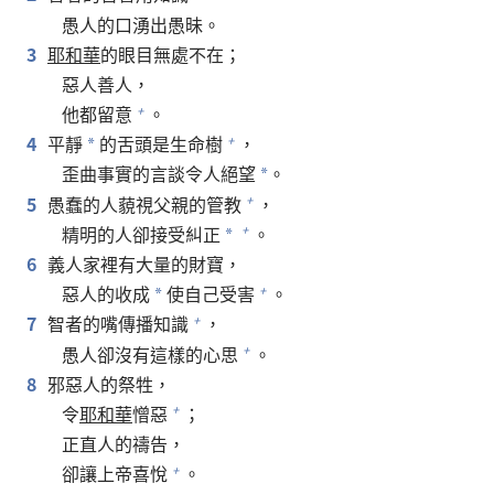
愚人的口湧出愚昧。
3
耶和華
的眼目無處不在；
惡人善人，
他都留意
。
+
4
平靜
的舌頭是生命樹
，
+
*
歪曲事實的言談令人絕望
。
*
5
愚蠢的人藐視父親的管教
，
+
精明的人卻接受糾正
。
+
*
6
義人家裡有大量的財寶，
惡人的收成
使自己受害
。
+
*
7
智者的嘴傳播知識
，
+
愚人卻沒有這樣的心思
。
+
8
邪惡人的祭牲，
令
耶和華
憎惡
；
+
正直人的禱告，
卻讓上帝喜悅
。
+