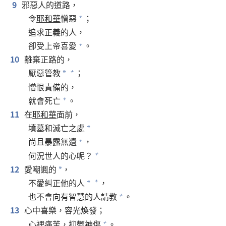
9
邪惡人的道路，
令
耶和華
憎惡
；
+
追求正義的人，
卻受上帝喜愛
。
+
10
離棄正路的，
厭惡管教
；
+
*
憎恨責備的，
就會死亡
。
+
11
在
耶和華
面前，
墳墓和滅亡之處
*
尚且暴露無遺
，
+
何況世人的心呢？
+
12
愛嘲諷的
，
*
不愛糾正他的人
，
+
*
也不會向有智慧的人請教
。
+
13
心中喜樂，容光煥發；
心裡痛苦，抑鬱神傷
。
+