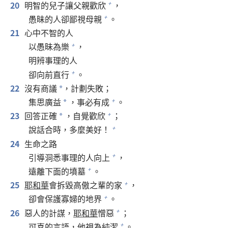
20
明智的兒子讓父親歡欣
，
+
愚昧的人卻鄙視母親
。
+
21
心中不智的人
以愚昧為樂
，
+
明辨事理的人
卻向前直行
。
+
22
沒有商議
，計劃失敗；
*
集思廣益
，事必有成
。
+
*
23
回答正確
，自覺歡欣
；
+
*
說話合時，多麼美好！
+
24
生命之路
引導洞悉事理的人向上
，
+
遠離下面的墳墓
。
+
25
耶和華
會拆毀高傲之輩的家
，
+
卻會保護寡婦的地界
。
+
26
惡人的計謀，
耶和華
憎惡
；
+
可喜的言語，他視為純潔
。
+