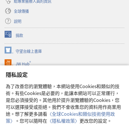
給專業醫療人員的資訊
全球傳播
説明
捐款
（開
啟
新
守望台線上書庫
（開
視
啟
窗）
®
JW Hub
新
（開
視
啟
隱私設定
窗）
JW Library®
新
視
為了改善您的瀏覽體驗，本網站使用Cookies和類似的技
窗）
Watchtower Library
術。有些Cookies是必要的，能讓本網站可以正常運行，
是您必須接受的。其他用於提升瀏覽體驗的Cookies，您
可以選擇接受或拒絕。我們不會收集您的資料用作商業用
途。想了解更多請看
〈全球Cookies和類似技術使用政
Copyright
© 2026 Watch Tower Bible and Tract Society of Pennsylvania.
策〉
。您可以隨時在
〈隱私權政策〉
更改您的設定。
顯
使用條款
|
隱私權政策
|
隱私設定