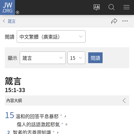
JW.ORG
登
錄
更
搜
顯
（開
改
尋
示
箴言
啟
網
JW.ORG
選
新
站
單
閲讀
視
語
窗）
言
章
顯示
聖
經
經
箴言
卷
15:1-33
內容大綱
15
溫和的回答平息暴怒
，
+
傷人的話語激起怒氣
。
+
2
智者的舌善用知識
，
+