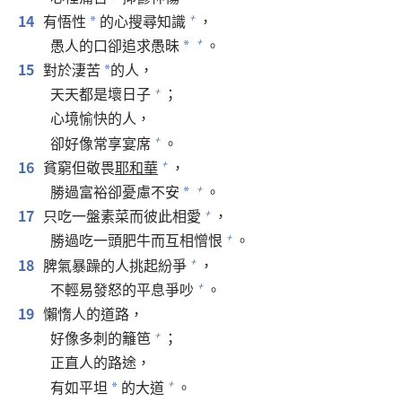
14
有悟性
的心搜尋知識
，
+
*
愚人的口卻追求愚昧
。
+
*
15
對於淒苦
的人，
*
天天都是壞日子
；
+
心境愉快的人，
卻好像常享宴席
。
+
16
貧窮但敬畏
耶和華
，
+
勝過富裕卻憂慮不安
。
+
*
17
只吃一盤素菜而彼此相愛
，
+
勝過吃一頭肥牛而互相憎恨
。
+
18
脾氣暴躁的人挑起紛爭
，
+
不輕易發怒的平息爭吵
。
+
19
懶惰人的道路，
好像多刺的籬笆
；
+
正直人的路途，
有如平坦
的大道
。
+
*