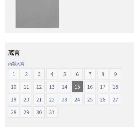
出
下
版
載
物
選
下
項
載
聖
選
經
項
新
箴言
聖
世
經
界
內容大綱
新
譯
1
2
3
4
5
6
7
8
9
世
本
界
10
11
12
13
14
15
16
17
18
譯
本
19
20
21
22
23
24
25
26
27
28
29
30
31