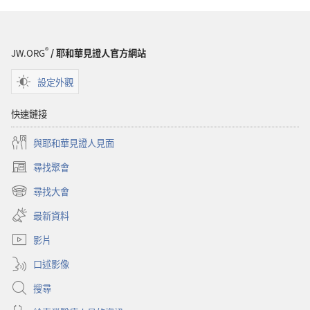
®
JW.ORG
/ 耶和華見證人官方網站
設定外觀
快速鏈接
與耶和華見證人見面
尋找聚會
（開
啟
尋找大會
（開
新
啟
視
最新資料
新
窗）
視
影片
窗）
口述影像
搜尋