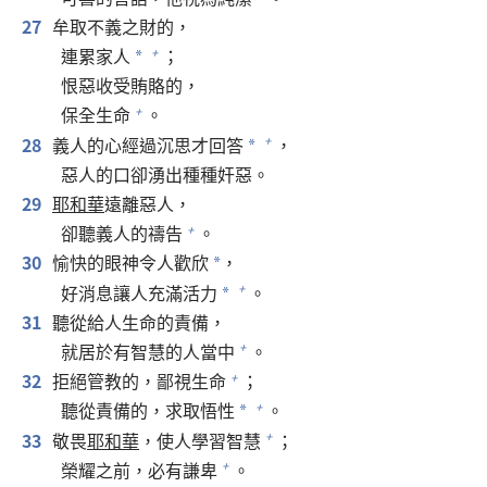
27
牟取不義之財的，
連累家人
；
+
*
恨惡收受賄賂的，
保全生命
。
+
28
義人的心經過沉思才回答
，
+
*
惡人的口卻湧出種種奸惡。
29
耶和華
遠離惡人，
卻聽義人的禱告
。
+
30
愉快的眼神令人歡欣
，
*
好消息讓人充滿活力
。
+
*
31
聽從給人生命的責備，
就居於有智慧的人當中
。
+
32
拒絕管教的，鄙視生命
；
+
聽從責備的，求取悟性
。
+
*
33
敬畏
耶和華
，使人學習智慧
；
+
榮耀之前，必有謙卑
。
+