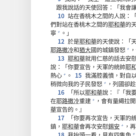
跟我說話的天使回答：「我會
10
站在香桃木之間的人說：
們對站在香桃木之間的
耶和華
的
寧
。」
+
12
於是
耶和華
的天使說：「
耶路撒冷
和
猶大
國的城鎮發怒
，
+
13
耶和華
就用仁慈的話去安
說：「你要宣告，天軍的統帥
耶
熱心
。
15
我滿腔義憤，對自
+
稍微向我的子民發怒
，列國卻趁
+
16
「所以
耶和華
說：『「我
在
耶路撒冷
重建
，會有量繩拉開
+
華
宣告的。』
17
「你要再次宣告，天軍的
鎮，
耶和華
會再次安慰
錫安
，再
+
18
我抬頭一看，見有四隻角
+