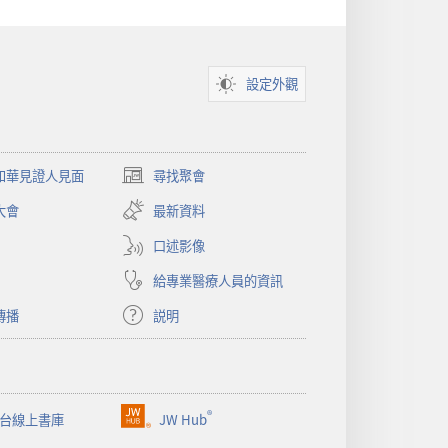
設定外觀
和華見證人見面
尋找聚會
（開
啟
大會
最新資料
新
視
口述影像
窗）
給專業醫療人員的資訊
傳播
説明
®
台線上書庫
JW Hub
（開
啟