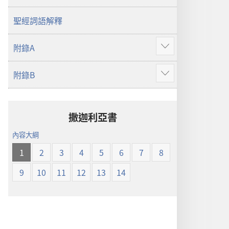
譯
本
聖經詞語解釋
附錄A
顯
示
附錄B
更
顯
多
示
更
多
撒迦利亞書
內容大綱
1
2
3
4
5
6
7
8
9
10
11
12
13
14