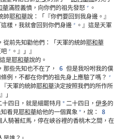
和華
滿腔義憤，向你們的祖先發怒
。
+
統帥
耶和華
說：「『你們要回到我身邊。』
『這樣，我就會回到你們身邊
。』這是天軍
+
，從前先知勸他們：「天軍的統帥
耶和華
正吧
。』」』
+
這是
耶和華
說的。
，那些先知也不在了，
6
但是我吩咐我的僕
和條例，不都在你們的祖先身上應驗了嗎？
+
：『天軍的統帥
耶和華
決定按照我們的所作所
』」
二十四日，就是細罷特月
二十四日，
伊多
的
*
先知看見
耶和華
給他的一個異象
，說：
8
*
個人騎著紅馬，停在峽谷裡的香桃木之間，在
」
人是誰？」