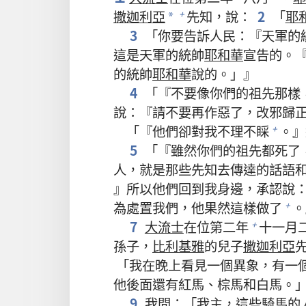
撒迦利亞
先知，說：
2
「
耶
+
*
3
「你要告訴人民：『天軍的
這是天軍的統帥
耶和華
宣告的。
的統帥
耶和華
說的。」』
4
「『不要像你們的祖先那樣
說：『請不要再作惡了，改邪歸
「『他們卻對我不理不睬
。』
+
5
「『雖然你們的祖先都死了
人，就是那些先知去傳達的話語
』所以他們回到我身邊，承認說
為處置我們，他果然這樣做了
。
+
7
大流士
在位第二年
十一月
+
孫子，
比利基雅
的兒子
撒迦利亞
「我在晚上看見一個異象，有一
他後面還有紅馬、棕馬和白馬。
9
我問：「我主，這些騎馬的