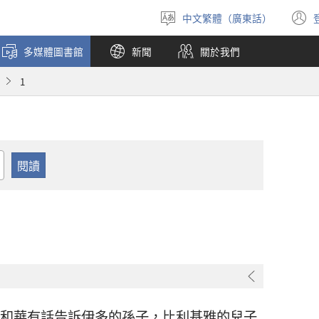
中文繁體（廣東話）
選
擇
多媒體圖書館
新聞
關於我們
語
言
1
和華
有話告訴
伊多
的孫子，
比利基雅
的兒子