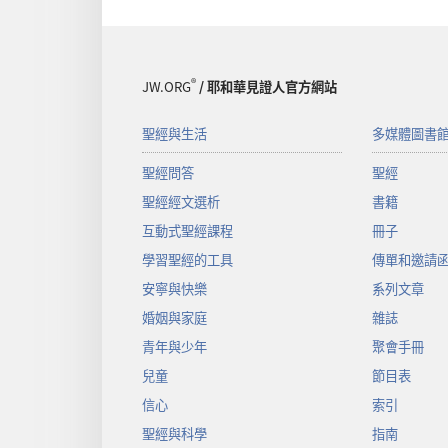
®
JW.ORG
/ 耶和華見證人官方網站
聖經與生活
多媒體圖書
聖經問答
聖經
聖經經文選析
書籍
互動式聖經課程
冊子
學習聖經的工具
傳單和邀請
安寧與快樂
系列文章
婚姻與家庭
雜誌
青年與少年
聚會手冊
兒童
節目表
信心
索引
聖經與科學
指南