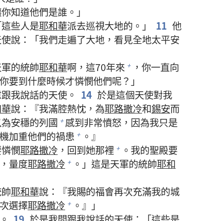
讓你知道他們是誰。」
「這些人是
耶和華
派去巡視大地的。」
11
他
天使說：「我們走遍了大地，看見全地太平安
天軍的統帥
耶和華
啊，這70年來
，你一直向
+
你要到什麼時候才憐憫他們呢？」
慰跟我說話的天使。
14
於是這個天使對我
和華
說：『我滿腔熱忱，為
耶路撒冷
和
錫安
而
以為安穩的列國
感到非常憤怒，因為我只是
+
機加重他們的禍患
。』
+
要憐憫
耶路撒冷
，回到她那裡
。我的聖殿要
+
，量度
耶路撒冷
。」這是天軍的統帥
耶和
+
統帥
耶和華
說：『我賜的福會再次充滿我的城
次選擇
耶路撒冷
。』」
+
。
19
於是我問跟我說話的天使：「這些是