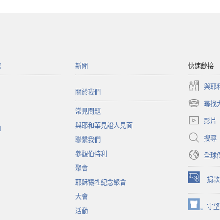
館
新聞
快速鏈接
與耶
關於我們
尋找
（開
常見問題
啟
影片
與耶和華見證人見面
新
函
視
搜尋
聯繫我們
窗）
參觀伯特利
全球
聚會
捐款
耶穌犧牲紀念聚會
（開
啟
大會
新
守望
（開
活動
視
啟