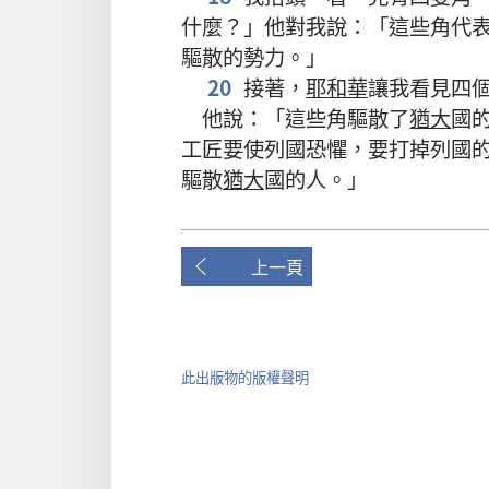
什麼？」他對我說：「這些角代
驅散的勢力。」
20
接著，
耶和華
讓我看見四
他說：「這些角驅散了
猶大
國
工匠要使列國恐懼，要打掉列國
驅散
猶大
國的人。」
上一頁
此出版物的版權聲明