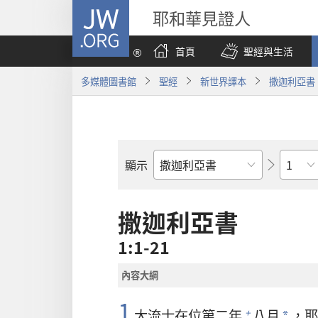
JW.ORG
耶和華見證人
首頁
聖經與生活
多媒體圖書館
聖經
新世界譯本
撒迦利亞書
章
顯示
聖
經
經
撒迦利亞書
卷
1:1-21
內容大綱
1
大流士
在位第二年
八月
，
耶
+
*