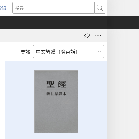
登錄
（開
搜
啟
尋
新
視
窗）
閲讀