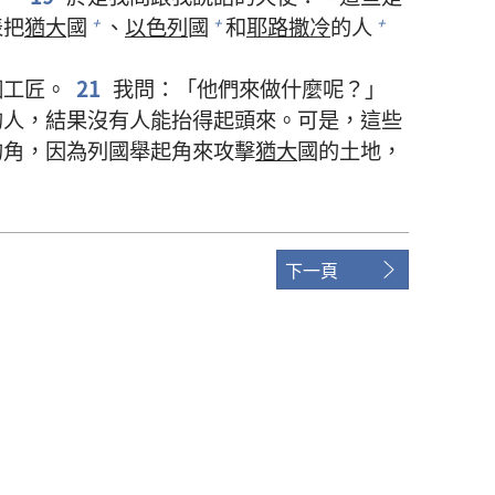
表把
猶大
國
、
以色列
國
和
耶路撒冷
的人
+
+
+
個工匠。
21
我問：「他們來做什麼呢？」
的人，結果沒有人能抬得起頭來。可是，這些
的角，因為列國舉起角來攻擊
猶大
國的土地，
下一頁