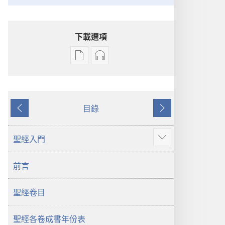
下載選項
電
錄
子
音
出
下
版
載
目錄
物
選
上
下
下
項
一
一
載
聖
頁
頁
聖經入門
顯
選
經
示
項
新
前言
更
聖
世
多
經
界
聖經卷目
新
譯
世
本
界
聖經各卷成書年份表