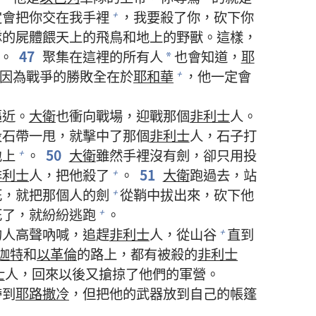
定會把你交在我手裡
，我要殺了你，砍下你
+
隊的屍體餵天上的飛鳥和地上的野獸。這樣，
。
47
聚集在這裡的所有人
也會知道，
耶
*
因為戰爭的勝敗全在於
耶和華
，他一定會
+
逼近。
大衛
也衝向戰場，迎戰那個
非利士
人。
投石帶一甩，就擊中了那個
非利士
人，石子打
地上
。
50
大衛
雖然手裡沒有劍，卻只用投
+
非利士
人，把他殺了
。
51
大衛
跑過去，站
+
死，就把那個人的劍
從鞘中拔出來，砍下他
+
死了，就紛紛逃跑
。
+
的人高聲吶喊，追趕
非利士
人，從山谷
直到
+
迦特
和
以革倫
的路上，都有被殺的
非利士
士
人，回來以後又搶掠了他們的軍營。
帶到
耶路撒冷
，但把他的武器放到自己的帳篷