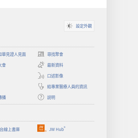
設定外觀
和華見證人見面
尋找聚會
（開
啟
大會
最新資料
新
視
口述影像
窗）
給專業醫療人員的資訊
傳播
説明
®
台線上書庫
JW Hub
（開
啟