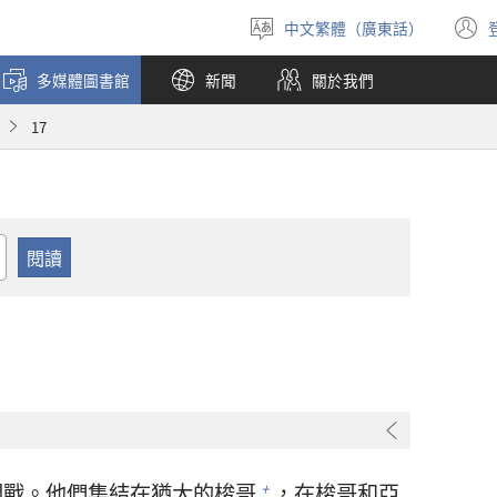
中文繁體（廣東話）
選
擇
多媒體圖書館
新聞
關於我們
語
言
17
開戰。他們集結在
猶大
的
梭哥
，在
梭哥
和
亞
+