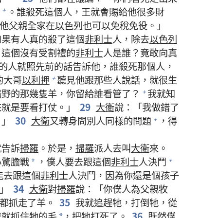
。誰殺死這個人，王就會賜給他很多財
+
他父親全家在
以色列
也可以免稅免役。」
如果有人真的殺了這個
非利士
人，除去
以色列
？這個沒有受割禮的
非利士
人是誰？竟敢向真
的人就照先前的話告訴他，誰殺死那個人，
的大哥
以利押
聽見他跟那些人說話，就很生
+
曠野的那幾隻羊，你留給誰看管了？
我就知
+
來就是要看打仗。」
29
大衛
說：「我做錯了
！」
30
大衛
又轉身問別人同樣的問題
，得
+
就告訴
掃羅
。於是，
掃羅
派人去叫
大衛
來。
心驚膽戰
，僕人要去跟這個
非利士
人決鬥
+
*
能去跟這個
非利士
人決鬥，因為你還是個孩子
」
34
大衛
對
掃羅
說：「你僕人為父親牧
都抓走了羊。
35
我就追趕牠，打倒牠，從
我就抓住牠的毛
，把牠打死了。
36
既然僕
*