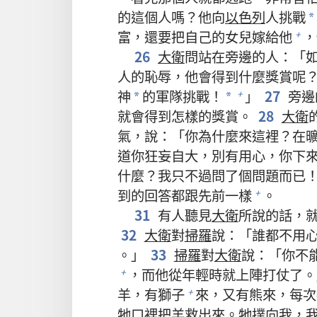
的這個人嗎？他向
以色列
人挑戰
*
富，還要把自己的女兒嫁給他
，
+
26
大衛
問站在旁邊的人：「
人的恥辱，他會得到什麼獎賞呢
神
的軍隊挑戰！
」
27
旁邊
+
*
*
就會得到怎樣的獎賞。
28
大衛
氣，說：「你為什麼來這裡？在
道你狂妄自大，別有用心，你下
什麼？我只不過問了個問題而已
到的回答都跟先前一樣
。
+
31
有人聽見
大衛
所說的話，
32
大衛
對
掃羅
說：「誰都不用
。」
33
掃羅
對
大衛
說：「你不
，而他從年輕時就上陣打仗了。
+
羊，有獅子
來，又有熊來，每次
+
牠口裡把羊救出來。牠撲向我，