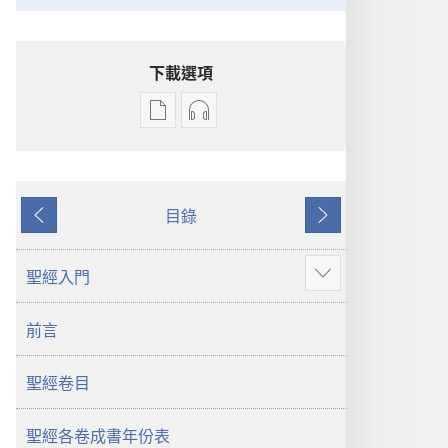
下載選項
電
錄
子
音
出
下
版
載
目錄
物
選
上
下
下
項
一
一
載
聖
頁
頁
聖經入門
顯
選
經
示
項
新
前言
更
聖
世
多
經
界
聖經卷目
新
譯
世
本
界
聖經各卷成書年份表