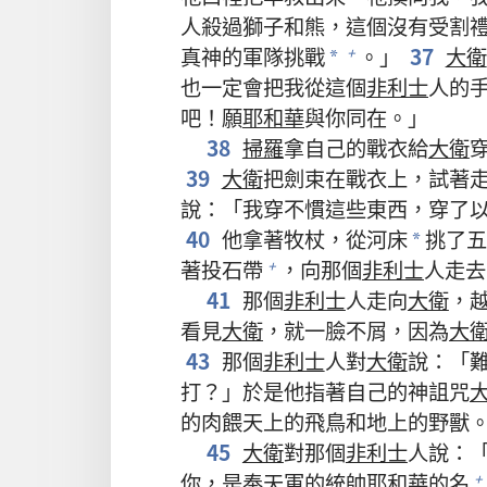
人殺過獅子和熊，這個沒有受割
真神的軍隊挑戰
。」
37
大衛
+
*
也一定會把我從這個
非利士
人的
吧！願
耶和華
與你同在。」
38
掃羅
拿自己的戰衣給
大衛
39
大衛
把劍束在戰衣上，試著
說：「我穿不慣這些東西，穿了
40
他拿著牧杖，從河床
挑了五
*
著投石帶
，向那個
非利士
人走去
+
41
那個
非利士
人走向
大衛
，
看見
大衛
，就一臉不屑，因為
大
43
那個
非利士
人對
大衛
說：「
打？」於是他指著自己的神詛咒
的肉餵天上的飛鳥和地上的野獸
45
大衛
對那個
非利士
人說：
你，是奉天軍的統帥
耶和華
的名
+