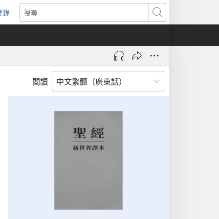
登錄
（開
搜
啟
尋
新
視
窗）
閲讀