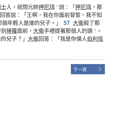
利士
人，就問元帥
押尼珥
說：「
押尼珥
，那
+
回答說：「王啊，我在你面前發誓，我不知
那個年輕人是誰的兒子。」
57
大衛
殺了那
帶到
掃羅
面前，
大衛
手裡提著那個人的頭
。
+
誰的兒子？」
大衛
回答：「我是你僕人
伯利恆
下一頁