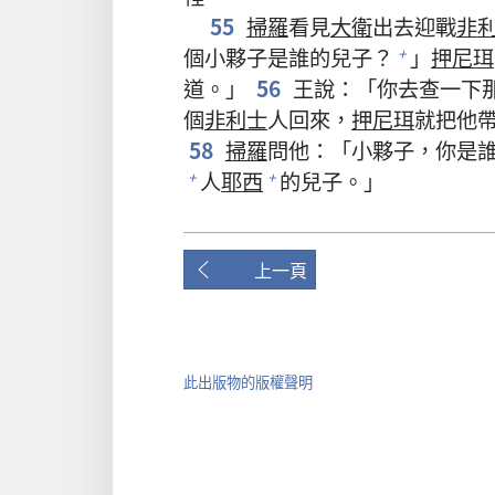
55
掃羅
看見
大衛
出去迎戰
非
個小夥子是誰的兒子？
」
押尼珥
+
道。」
56
王說：「你去查一下
個
非利士
人回來，
押尼珥
就把他
58
掃羅
問他：「小夥子，你是
人
耶西
的兒子。」
+
+
上一頁
此出版物的版權聲明