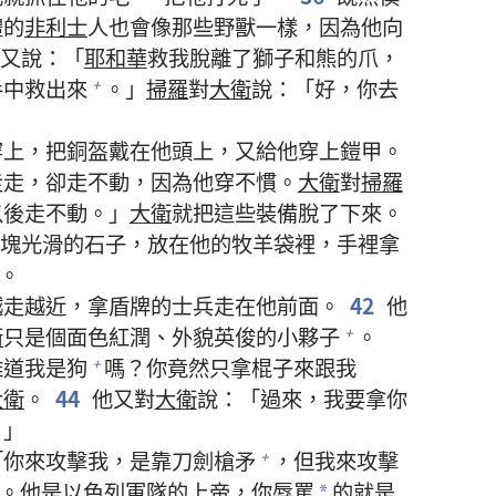
禮的
非利士
人也會像那些野獸一樣，因為他向
又說：「
耶和華
救我脫離了獅子和熊的爪，
手中救出來
。」
掃羅
對
大衛
說：「好，你去
+
穿上，把銅盔戴在他頭上，又給他穿上鎧甲。
走走，卻走不動，因為他穿不慣。
大衛
對
掃羅
以後走不動。」
大衛
就把這些裝備脫了下來。
塊光滑的石子，放在他的牧羊袋裡，手裡拿
。
越走越近，拿盾牌的士兵走在他前面。
42
他
衛
只是個面色紅潤、外貌英俊的小夥子
。
+
難道我是狗
嗎？你竟然只拿棍子來跟我
+
大衛
。
44
他又對
大衛
說：「過來，我要拿你
。」
「你來攻擊我，是靠刀劍槍矛
，但我來攻擊
+
。他是
以色列
軍隊的上帝，你辱罵
的就是
*