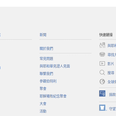
館
新聞
快速鏈接
與耶
關於我們
尋找
（開
常見問題
啟
影片
與耶和華見證人見面
新
函
視
搜尋
聯繫我們
窗）
參觀伯特利
全球
聚會
捐款
耶穌犧牲紀念聚會
（開
啟
大會
新
守望
（開
活動
視
啟