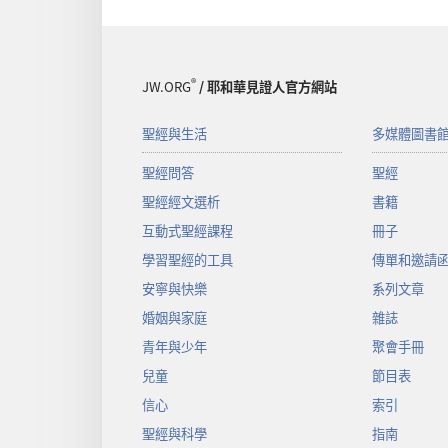
®
JW.ORG
/ 耶和華見證人官方網站
聖經與生活
多媒體圖書
聖經問答
聖經
聖經經文選析
書籍
互動式聖經課程
冊子
學習聖經的工具
傳單和邀請
安寧與快樂
系列文章
婚姻與家庭
雜誌
青年與少年
聚會手冊
兒童
節目表
信心
索引
聖經與科學
指南