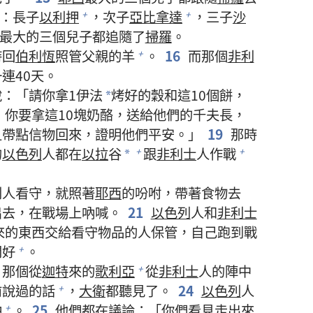
：長子
以利押
，次子
亞比拿達
，三子
沙
+
+
最大的三個兒子都追隨了
掃羅
。
時回
伯利恆
照管父親的羊
。
16
而那個
非利
+
連40天。
說：「請你拿1伊法
烤好的穀和這10個餅，
*
你要拿這10塊奶酪，送給他們的千夫長，
且帶點信物回來，證明他們平安。」
19
那時
的
以色列
人都在
以拉
谷
跟
非利士
人作戰
+
+
*
別人看守，就照著
耶西
的吩咐，帶著食物去
出去，在戰場上吶喊。
21
以色列
人和
非利士
來的東西交給看守物品的人保管，自己跑到戰
問好
。
+
，那個從
迦特
來的
歌利亞
從
非利士
人的陣中
+
前說過的話
，
大衛
都聽見了。
24
以色列
人
+
怕
。
25
他們都在議論：「你們看見走出來
+