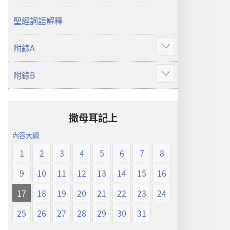
譯
本
聖經詞語解釋
附錄A
顯
示
附錄B
更
顯
多
示
更
多
撒母耳記上
內容大綱
1
2
3
4
5
6
7
8
9
10
11
12
13
14
15
16
17
18
19
20
21
22
23
24
25
26
27
28
29
30
31