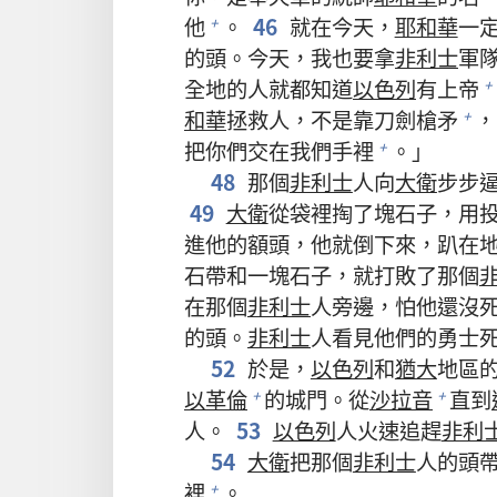
他
。
46
就在今天，
耶和華
一
+
的頭。今天，我也要拿
非利士
軍
全地的人就都知道
以色列
有上帝
+
和華
拯救人，不是靠刀劍槍矛
，
+
把你們交在我們手裡
。」
+
48
那個
非利士
人向
大衛
步步
49
大衛
從袋裡掏了塊石子，用
進他的額頭，他就倒下來，趴在
石帶和一塊石子，就打敗了那個
在那個
非利士
人旁邊，怕他還沒
的頭。
非利士
人看見他們的勇士
52
於是，
以色列
和
猶大
地區
以革倫
的城門。從
沙拉音
直到
+
+
人。
53
以色列
人火速追趕
非利
54
大衛
把那個
非利士
人的頭
裡
。
+