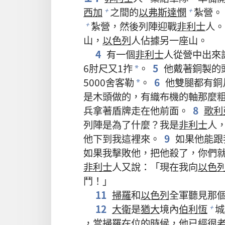
西加
之間的
以弗斯達憫
紮營。
+
+
紮營，然後列陣迎戰
非利士
人。
+
山，
以色列
人佔據另一座山。
4
有一個
非利士
人從營中出來
6肘尺又1拃
。
5
他戴著銅製的
*
5000舍客勒
。
6
他雙腿都有銅
*
是木頭做的，有織布機的軸那麼
兵拿著盾牌走在他前面。
8
歌利
列陣是為了什麼？我是
非利士
人
他下到我這裡來。
9
如果他能跟
如果我擊敗他，把他殺了，你們
非利士
人又說：「現在我向
以色
鬥！」
11
掃羅
和
以色列
全軍聽見那
12
大衛
是
猶大
境內
伯利恆
城
+
，當
掃羅
在位的時候，他已經很