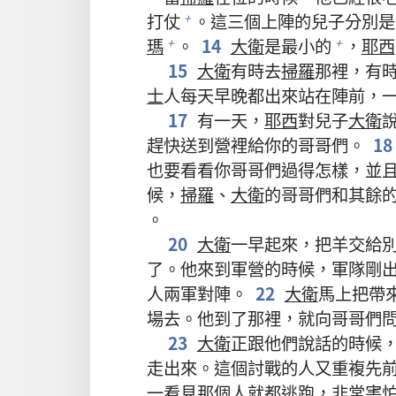
打仗
。這三個上陣的兒子分別是
+
瑪
。
14
大衛
是最小的
，
耶西
+
+
15
大衛
有時去
掃羅
那裡，有
士
人每天早晚都出來站在陣前，一
17
有一天，
耶西
對兒子
大衛
趕快送到營裡給你的哥哥們。
18
也要看看你哥哥們過得怎樣，並
候，
掃羅
、
大衛
的哥哥們和其餘
。
20
大衛
一早起來，把羊交給
了。他來到軍營的時候，軍隊剛
人兩軍對陣。
22
大衛
馬上把帶
場去。他到了那裡，就向哥哥們
23
大衛
正跟他們說話的時候
走出來。這個討戰的人又重複先
一看見那個人就都逃跑，非常害