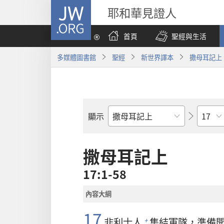
JW.ORG
耶和華見證人
首頁
聖經與生活
多媒體圖書館
聖經
新世界譯本
撒母耳記上
章
顯示
聖
經
經
撒母耳記上
卷
17:1-58
內容大綱
17
非利士
人
集結軍隊，準備
+