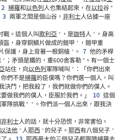
2
掃羅
和
以色列
人也集結起來，在
以拉
谷
*
3
兩軍之間是個山谷，
非利士
人佔據一座
討戰。這個人叫
歌利亞
，是
迦特
人
，身高
+
+
頭盔，身穿銅鱗片做成的鎧甲
，鎧甲重
+
片保護，身上背著一根銅槍
。
7
他的矛桿
+
粗
；矛頭是鐵的，重600舍客勒
。有一個士
+
*
亞
站住，向
以色列
軍隊喊叫
：「你們出來
+
，你們不是
掃羅
的臣僕嗎？你們選一個人，叫
我決鬥，把我殺了，我們就做你們的僕人。
就要做我們的僕人，臣服於我們。」
10
這個
列
軍隊挑戰
。你們派一個人出來，跟我決
+
*
個
非利士
人的話，就十分恐慌，非常害怕。
以法他
人
耶西
的兒子。
耶西
有八個兒子
+
+
+
老了。
13
耶西
最大的三個兒子都跟隨
掃羅
去