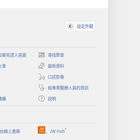
設定外觀
和華見證人見面
尋找聚會
（開
啟
大會
最新資料
新
視
口述影像
窗）
給專業醫療人員的資訊
傳播
説明
®
台線上書庫
JW Hub
（開
啟