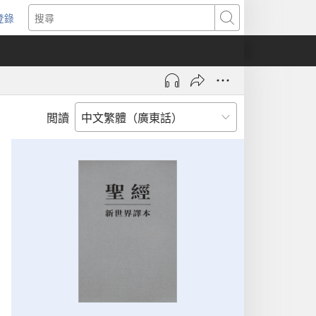
登錄
（開
搜
啟
尋
新
視
窗）
閲讀