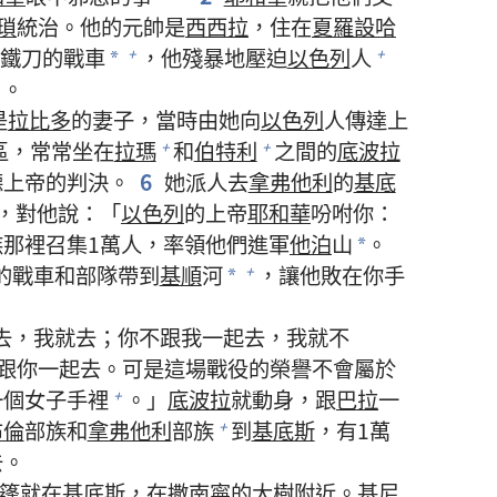
瑣
統治。他的元帥是
西西拉
，住在
夏羅設哈
了鐵刀的戰車
，他殘暴地壓迫
以色列
人
+
+
*
。
是
拉比多
的妻子，當時由她向
以色列
人傳達上
區，常常坐在
拉瑪
和
伯特利
之間的
底波拉
+
+
聽上帝的判決。
6
她派人去
拿弗他利
的
基底
，對他說：「
以色列
的上帝
耶和華
吩咐你：
族那裡召集1萬人，率領他們進軍
他泊
山
。
*
的戰車和部隊帶到
基順
河
，讓他敗在你手
+
*
去，我就去；你不跟我一起去，我就不
跟你一起去。可是這場戰役的榮譽不會屬於
一個女子手裡
。」
底波拉
就動身，跟
巴拉
一
+
布倫
部族和
拿弗他利
部族
到
基底斯
，有1萬
+
去。
篷就在
基底斯
，在
撒南寧
的大樹附近。
基尼