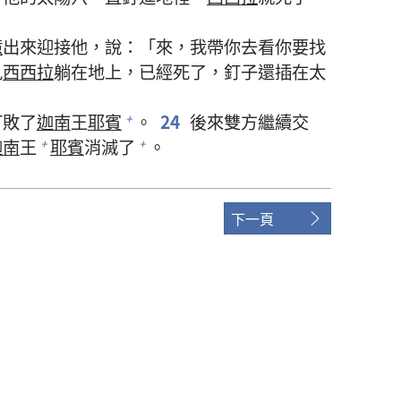
億
出來迎接他，說：「來，我帶你去看你要找
見
西西拉
躺在地上，已經死了，釘子還插在太
打敗了
迦南
王
耶賓
。
24
後來雙方繼續交
+
迦南
王
耶賓
消滅了
。
+
+
下一頁