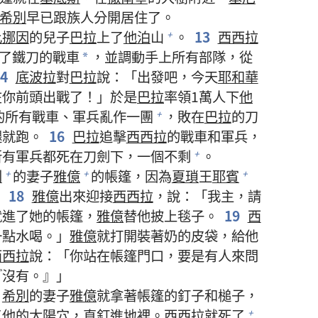
希別
早已跟族人分開居住了。
比挪因
的兒子
巴拉
上了
他泊
山
。
13
西西拉
+
裝了鐵刀的戰車
，並調動手上所有部隊，從
*
14
底波拉
對
巴拉
說：「出發吧，今天
耶和華
在你前頭出戰了！」於是
巴拉
率領1萬人下
他
的所有戰車、軍兵亂作一團
，敗在
巴拉
的刀
+
腿就跑。
16
巴拉
追擊
西西拉
的戰車和軍兵，
所有軍兵都死在刀劍下，一個不剩
。
+
別
的妻子
雅億
的帳篷，因為
夏瑣
王
耶賓
+
+
+
。
18
雅億
出來迎接
西西拉
，說：「我主，請
就進了她的帳篷，
雅億
替他披上毯子。
19
西
一點水喝。」
雅億
就打開裝著奶的皮袋，給他
西西拉
說：「你站在帳篷門口，要是有人來問
『沒有。』」
。
希別
的妻子
雅億
就拿著帳篷的釘子和槌子，
了他的太陽穴，直釘進地裡。
西西拉
就死了
+