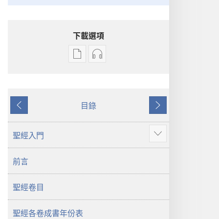
下載選項
電
錄
子
音
出
下
版
載
目錄
物
選
上
下
下
項
一
一
載
聖
頁
頁
聖經入門
顯
選
經
示
項
新
前言
更
聖
世
多
經
界
聖經卷目
新
譯
世
本
界
聖經各卷成書年份表