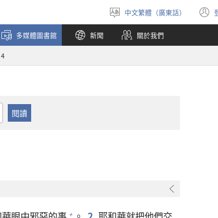
中文繁體（廣東話）
選
擇
多媒體圖書館
新聞
關於我們
語
言
4
和華
眼中邪惡的事
。
2
耶和華
就把他們交
+