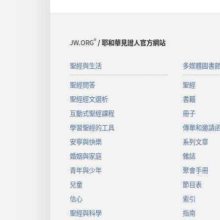
®
JW.ORG
/ 耶和華見證人官方網站
聖經與生活
多媒體圖書
聖經問答
聖經
聖經經文選析
書籍
互動式聖經課程
冊子
學習聖經的工具
傳單和邀請
安寧與快樂
系列文章
婚姻與家庭
雜誌
青年與少年
聚會手冊
兒童
節目表
信心
索引
聖經與科學
指南