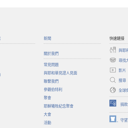
館
新聞
快速鏈接
與耶
關於我們
尋找
（開
常見問題
啟
影片
與耶和華見證人見面
新
函
視
搜尋
聯繫我們
窗）
參觀伯特利
全球
聚會
捐款
耶穌犧牲紀念聚會
（開
啟
大會
新
守望
（開
活動
視
啟