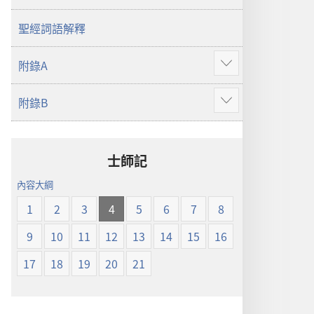
譯
本
聖經詞語解釋
附錄A
顯
示
附錄B
更
顯
多
示
更
多
士師記
內容大綱
1
2
3
4
5
6
7
8
9
10
11
12
13
14
15
16
17
18
19
20
21