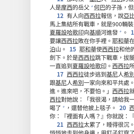
人是
摩西
的岳父
何巴
的子孫，但
+
12
有人向
西西拉
報信，說
亞
馬上集結所有戰車，就是900輛
夏羅設哈歌印
向
基順
河進發
。
+
要讓
西西拉
敗在你手裡。
耶和華
泊
山。
15
耶和華
使
西西拉
和他
劍下。於是
西西拉
跳下戰車，拔
一直追到
夏羅設哈歌印
。
西西拉
17
西西拉
徒步逃到
基尼
人
希
跟
基尼
人
希別
一家向來和平共處
進。進來吧，不要怕。」
西西拉
西拉
對她說：「我很渴，請給我
喝了
，還替他披上毯子。
20
+
你：『裡面有人嗎？』你就說：
21
西西拉
太累了，睡得很沉
悄悄地走到他身邊，用釘子釘穿