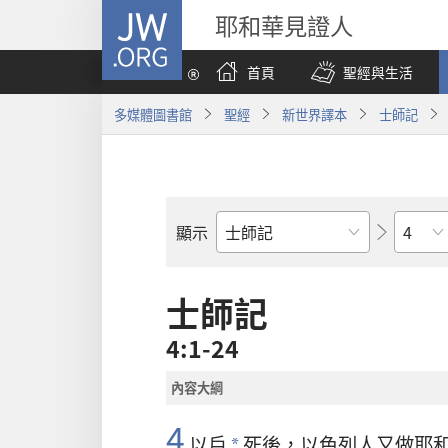
JW.ORG
耶和華見證人
首頁
聖經與生活
多媒體圖書館
聖經
新世界譯本
士師記
章
顯示
聖
經
經
士師記
卷
4:1-24
內容大綱
4
以戶
死後，
以色列
人又做
耶
*