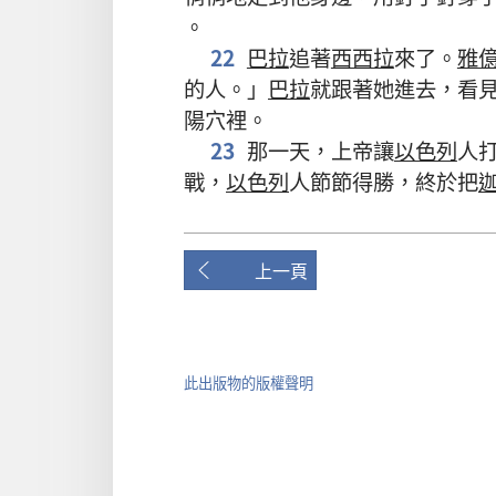
。
22
巴拉
追著
西西拉
來了。
雅
的人。」
巴拉
就跟著她進去，看
陽穴裡。
23
那一天，上帝讓
以色列
人
戰，
以色列
人節節得勝，終於把
上一頁
此出版物的版權聲明