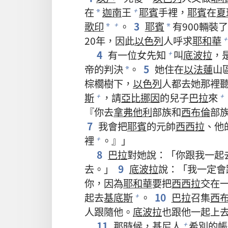
在
迦南
王
耶賓
手裡，
耶賓
在
夏
+
*
歌印
。
3
耶賓
有900輛裝
+
*
*
20年，因此
以色列
人呼求
耶和華
+
4
有一位女先知
叫
底波拉
，
+
帝的判決
。
5
她住在
以法蓮
山
*
棕櫚樹下，
以色列
人都去她那裡
斯
，請
亞比挪因
的兒子
巴拉
來
+
+
『你去
拿弗他利
部族和
西布倫
部
7
我會把
耶賓
的元帥
西西拉
、他
裡
。』」
+
8
巴拉
對她說：「你跟我一起
去。」
9
底波拉
說：「我一定會
你，因為
耶和華
要把
西西拉
交在
起去
基底斯
。
10
巴拉
召集
西
+
人跟隨他。
底波拉
也跟他一起上
11
那時候，
基尼
人
希別
的帳
+