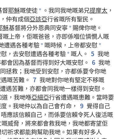
基督
耶穌
嘅
使徒
。
我
同
我哋
嘅
弟兄
提摩太
，
*
，
仲有
成
個
亞該亞
行省
嘅
所有
聖民
。
耶穌
基督
將
分外
恩典
同
安寧
賜
俾
你哋
。
*
督
嘅
上帝
，
佢
嘅
爸爸
，
亦
即係
嗰
位
憐憫
人
嘅
哋
遭遇
各
種
考驗
嘅
時候
，
上帝
都
安慰
*
*
安慰
，
去
安慰
遭遇
各
種
考驗
嘅
人
。
5
我哋
*
亦
都
會
因為
基督
而
得到
好
大
嘅
安慰
。
6
我哋
同
拯救
；
我哋
受
到
安慰
，
亦
都
係
要
令
你哋
遭遇
嘅
苦難
。
7
我哋
對
你哋
有
堅定不移
嘅
遭遇
苦難
，
亦
都
會
同
我哋
一樣
得到
安慰
。
知道
，
我哋
喺
亞細亞
行省
遭遇
嘅
患難
。
當時
要
限度
。
我哋
仲
以為
自己
會
冇
命
，
9
覺得
自己
，
唔
應該
信賴
自己
，
而
係
要
信賴
令
死人
復活
嘅
亡
嘅
威脅
，
將來
都
會
救
我哋
，
我哋
都
寄
望
佢
懇切
祈求
都
能夠
幫助
我哋
。
如果
有
好
多
人