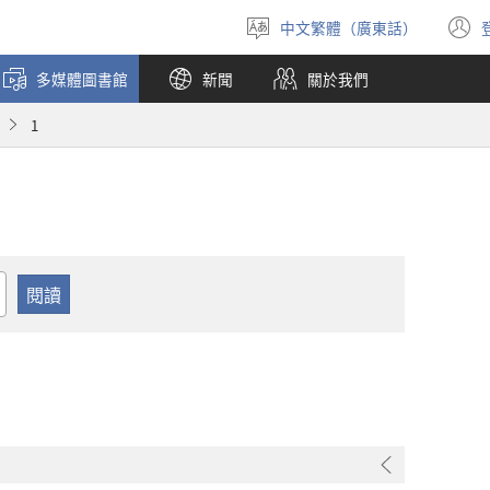
中文繁體（廣東話）
選
擇
多媒體圖書館
新聞
關於我們
語
言
1