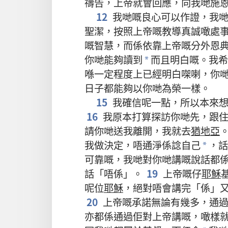
禱告
，
上帝
就
會
回應
，
向
我哋
施
12
我哋
嘅
良心
可以
作證
，
我
聖潔
，
按照
上帝
嘅
教導
真誠
噉
處
嘅
智慧
，
而
係
依靠
上帝
嘅
分外
恩
你哋
能夠
讀
到
而且
明白
嘅
。
我
希
*
喺
一定
程度
上
已經
明白
㗎
喇
，
你
日子
都
能夠
以
你哋
為
榮
一樣
。
15
我
確信
呢
一
點
，
所以
本來
16
我
原本
打算
探訪
你哋
先
，
跟
請
你哋
送
我
離開
，
我
就
去
猶地亞
我
做
決定
，
唔通
淨係
諗
自己
，
話
*
可靠
嘅
，
我哋
對
你哋
講
嘅
說話
都
話
「
唔
係
」。
19
上帝
嘅
仔
耶穌
呢
位
耶穌
，
絕對
唔
會
講
完
「
係
」
20
上帝
嘅
承諾
無論
有
幾多
，
通
亦
都
係
通過
佢
對
上帝
講
嘅
，
噉樣