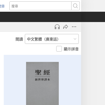
登錄
（開
搜
啟
尋
新
視
窗）
閲讀
顯示拼音