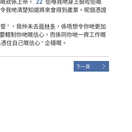
嘅
就係
上帝
。
22
佢
喺
我哋
身上
扱
咗
佢
嘅
令
我哋
清楚
知道
將來
會
得到
產業
。
呢個
憑證
發誓
，
我
仲
未
去
哥林多
，
係
唔
想
令
你哋
更加
*
要
轄制
你哋
嘅
信心
，
而
係
同
你哋
一齊
工作
嘅
係
憑
住
自己
嘅
信心
企穩
嘅
。
*
下一頁