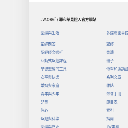
®
JW.ORG
/ 耶和華見證人官方網站
聖經與生活
多媒體圖書
聖經問答
聖經
聖經經文選析
書籍
互動式聖經課程
冊子
學習聖經的工具
傳單和邀請
安寧與快樂
系列文章
婚姻與家庭
雜誌
青年與少年
聚會手冊
兒童
節目表
信心
索引
聖經與科學
指南
聖經與歷史
JW電視