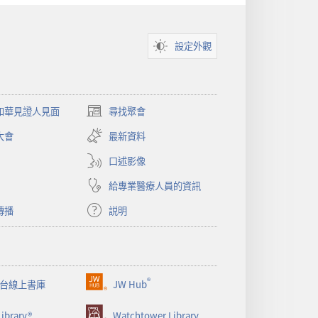
設定外觀
和華見證人見面
尋找聚會
（開
啟
大會
最新資料
新
視
口述影像
窗）
給專業醫療人員的資訊
傳播
説明
®
台線上書庫
JW Hub
（開
啟
ibrary®
Watchtower Library
新