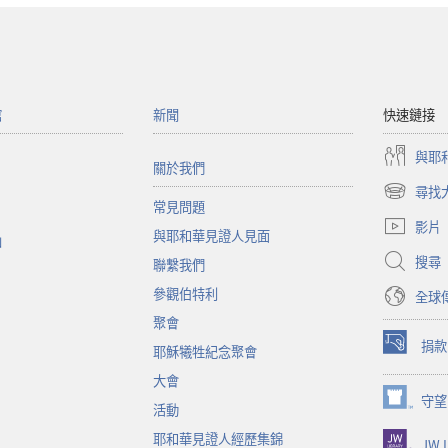
館
新聞
快速鏈接
與耶
關於我們
尋找
（開
常見問題
啟
影片
與耶和華見證人見面
新
函
視
搜尋
聯繫我們
窗）
參觀伯特利
全球
聚會
捐款
耶穌犧牲紀念聚會
（開
啟
大會
新
守望
（開
活動
視
啟
窗）
耶和華見證人經歷集錦
JW L
新