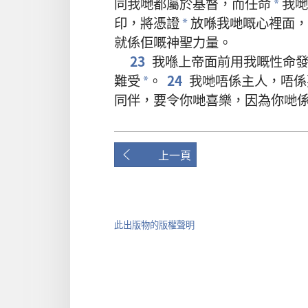
同
我哋
都
屬於
基督
，
而
任命
我哋
*
印
，
將
憑證
放
喺
我哋
嘅
心
裡面
，
*
就係
佢
嘅
神聖力量
。
23
我
喺
上帝
面前
用
我
嘅
性命
難受
。
24
我哋
唔
係
主人
，
唔
係
*
同伴
，
要
令
你哋
喜樂
，
因為
你哋
上一頁
此出版物的版權聲明