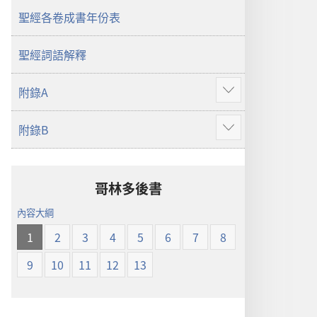
界
聖經各卷成書年份表
譯
本
聖經詞語解釋
附錄A
顯
示
附錄B
更
顯
多
示
更
多
哥林多後書
內容大綱
1
2
3
4
5
6
7
8
9
10
11
12
13