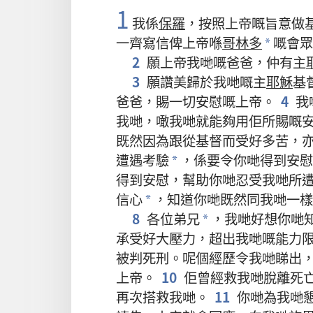
1
我
係
保羅
，
按照
上帝
嘅
旨意
做
一齊
寫
信
俾
上帝
喺
哥林多
嘅
會眾
*
2
願
上帝
我哋
嘅
爸爸
，
仲有
主
3
願
讚美
歸於
我哋
嘅
主
耶穌
基
爸爸
，
賜
一切
安慰
嘅
上帝
。
4
我
我哋
，
噉
我哋
就
能夠
用
佢
所
賜
嘅
既然
因為
跟從
基督
而
受
好
多
苦
，
遭遇
考驗
，
係
要
令
你哋
得到
安慰
*
得到
安慰
，
幫助
你哋
忍受
我哋
所
信心
，
知道
你哋
既然
同
我哋
一樣
*
8
各
位
弟兄
，
我哋
好
想
你哋
*
承受
好
大
壓力
，
超出
我哋
嘅
能力
被
判
死刑
。
呢個
經歷
令
我哋
睇
出
上帝
。
10
佢
曾經
救
我哋
脫離
死
再次
搭救
我哋
。
11
你哋
為
我哋