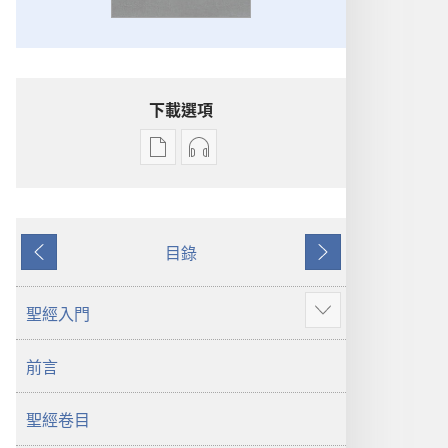
下載選項
電
錄
子
音
出
下
版
載
目錄
物
選
上
下
下
項
一
一
載
聖
頁
頁
聖經入門
顯
選
經
示
項
新
前言
更
聖
世
多
經
界
聖經卷目
新
譯
世
本