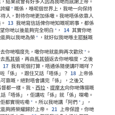
恩
，
結果
就
會
有
好
多
人
因為
我哋
而
感謝
上帝
。
哋
誇耀
嘅
係
，
喺
呢個
世界
上
，
我哋
一向
保持
*
事
待
人
，
對待
你哋
更加
係
噉
。
我哋
唔
係
依靠
人
典
。
13
我哋
寫
信
話
俾
你哋
知
嘅
呢啲
事
，
都
係
望
你哋
以後
能夠
完全
明白
，
14
其實
你哋
*
哋
能夠
以
我哋
為
榮
，
就
好似
我哋
喺
主
耶穌
嘅
*
想
去
你哋
嗰度
先
，
噉
你哋
就
能夠
再次
歡欣
。
*
住
去
馬其頓
，
再
由
馬其頓
返去
你哋
嗰度
，
之後
。
17
我
有
呢個
打算
，
唔通
係
隨便
講
吓
嘅
咩
？
咗
「
係
」，
跟住
又
話
「
唔
係
」？
18
上帝
係
係
可靠
嘅
，
絕對
唔
會
講
完
「
係
」，
之後
又
基督
都
一樣
。
我
、
西拉
、
提摩太
向
你哋
傳揚
嘅
又
話
「
唔
係
」，
佢
講
咗
「
係
」
就
「
係
」
㗎
嘞
。
過
佢
都
實現
咗
嘞
。
所以
我哋
講
「
阿們
」，
*
*
就
能夠
將
榮耀
歸於
上帝
。
21
上帝
保證
，
你哋