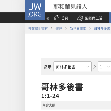
JW.ORG
耶和華見證人
首頁
聖經與生活
多媒體圖書館
聖經
新世界譯本
哥林多後書
章
顯示
聖
經
經
哥林多後書
卷
1:1-24
內容大綱