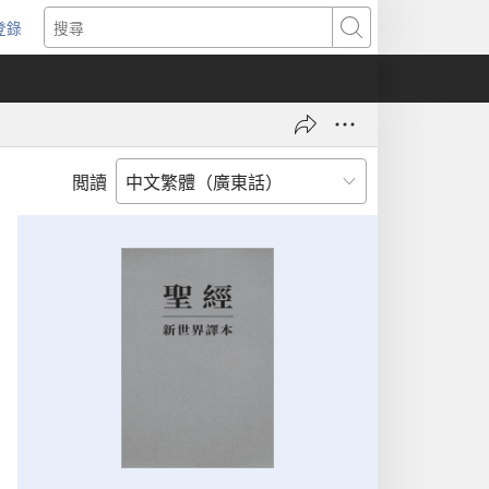
登錄
（開
搜
啟
尋
新
視
窗）
閲讀