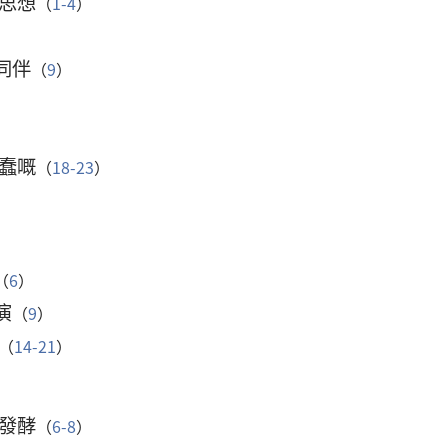
思想
（
1-4
）
同伴
（
9
）
蠢嘅
（
18-23
）
（
6
）
演
（
9
）
（
14-21
）
發酵
（
6-8
）