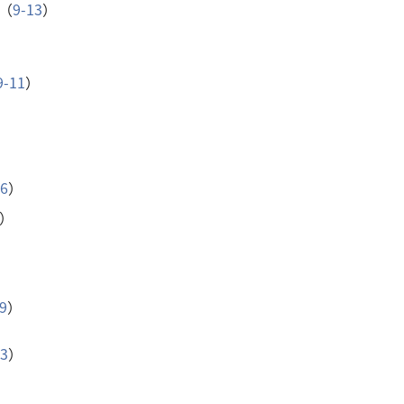
（
9-13
）
9-11
）
16
）
）
9
）
13
）