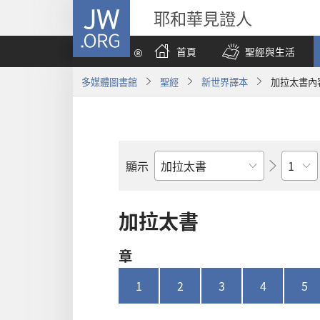
JW.ORG
耶和華見證人
首頁
聖經與生活
多媒體圖書館
聖經
新世界譯本
加拉太書內
章
顯示
聖
經
經
加拉太書
卷
章
1
2
3
4
5