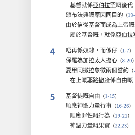
基督就係
亞伯拉罕
嘅後代
頒布法典嘅原因同目的
（
19
由於信從基督而成為上帝嘅
屬於基督嘅，就係
亞伯拉
4
唔再係奴隸，而係仔
（
1-7
）
保羅
為
加拉太
人擔心
（
8-20
夏甲
同
撒拉
象徵兩個誓約
（
在上嘅
耶路撒冷
係自由嘅
5
基督徒嘅自由
（
1-15
）
順應神聖力量行事
（
16-26
）
順應罪性嘅行為
（
19-21
）
神聖力量嘅果實
（
22,23
）