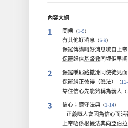
內容大綱
1
問候
（
1-5
）
冇其他好消息
（
6-9
）
保羅
傳講嘅好消息嚟自上帝
保羅
歸信
基督教
同埋佢早期
2
保羅
喺
耶路撒冷
同使徒見面
保羅
糾正
彼得
（
磯法
）
（
11
靠住信心先能夠稱為義人
（
3
信心；遵守法典
（
1-14
）
正義嘅人會因為信心而活
上帝唔係根據法典向
亞伯拉