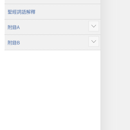
譯
本
聖經詞語解釋
附錄A
顯
示
附錄B
更
顯
多
示
更
多