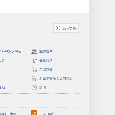
設定外觀
和華見證人見面
尋找聚會
（開
啟
大會
最新資料
新
視
口述影像
窗）
給專業醫療人員的資訊
傳播
説明
®
台線上書庫
JW Hub