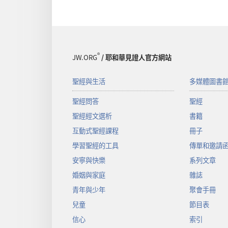
®
JW.ORG
/ 耶和華見證人官方網站
聖經與生活
多媒體圖書
聖經問答
聖經
聖經經文選析
書籍
互動式聖經課程
冊子
學習聖經的工具
傳單和邀請
安寧與快樂
系列文章
婚姻與家庭
雜誌
青年與少年
聚會手冊
兒童
節目表
信心
索引