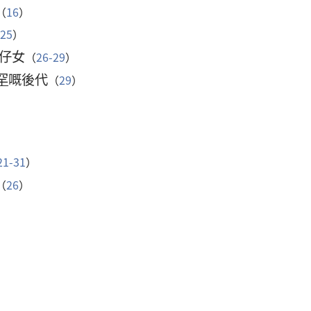
（
16
）
-25
）
仔女
（
26-29
）
罕
嘅後代
（
29
）
）
21-31
）
（
26
）