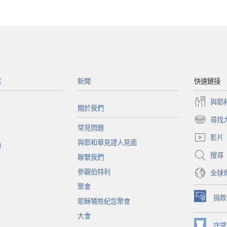
館
新聞
快速鏈接
與耶
關於我們
尋找
（開
常見問題
啟
影片
與耶和華見證人見面
新
函
視
搜尋
聯繫我們
窗）
參觀伯特利
全球
聚會
捐款
耶穌犧牲紀念聚會
（開
啟
大會
新
守望