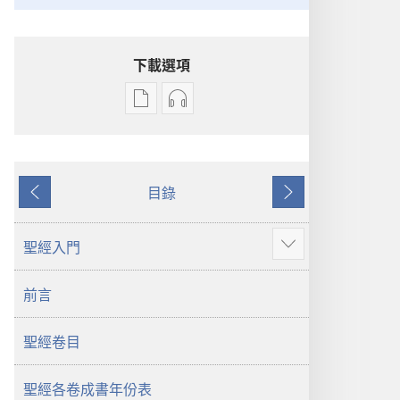
下載選項
電
錄
子
音
出
下
版
載
目錄
物
選
上
下
下
項
一
一
載
聖
頁
頁
聖經入門
顯
選
經
示
項
新
前言
更
聖
世
多
經
界
聖經卷目
新
譯
世
本
界
聖經各卷成書年份表