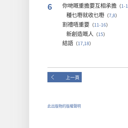
6
你哋嘅重擔要互相承擔
（
1-
種乜嘢就收乜嘢
（
7,8
）
割禮唔重要
（
11-16
）
新創造嘅人
（
15
）
結語
（
17,18
）
上一頁
此出版物的版權聲明