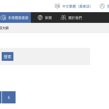
中文繁體（廣東話）
選
擇
多媒體圖書館
新聞
關於我們
語
言
容大綱
6