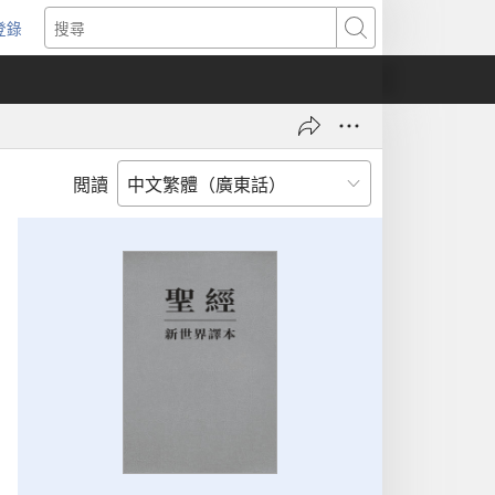
登錄
（開
搜
啟
尋
新
視
窗）
閲讀