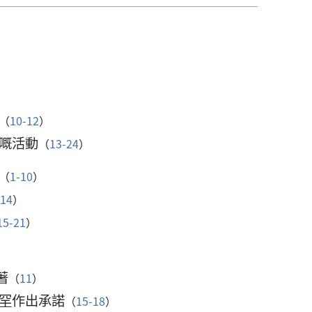
（
10-12
）
嘅活動
（
13-24
）
（
1-10
）
-14
）
15-21
）
著
（
11
）
罕
作出承諾
（
15-18
）