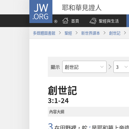
JW.ORG
耶和華見證人
首頁
聖經與生活
多媒體圖書館
聖經
新世界譯本
創世記
章
顯示
聖
經
經
創世記
卷
3:1-24
內容大綱
3
在田野裡，蛇
是
耶和華
上帝
+