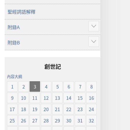
譯
本
聖經詞語解釋
附錄A
顯
示
附錄B
更
顯
多
示
更
多
創世記
內容大綱
1
2
3
4
5
6
7
8
9
10
11
12
13
14
15
16
17
18
19
20
21
22
23
24
25
26
27
28
29
30
31
32