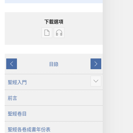
下載選項
電
錄
子
音
出
下
版
載
目錄
物
選
上
下
下
項
一
一
載
聖
頁
頁
聖經入門
顯
選
經
示
項
新
前言
更
聖
世
多
經
界
聖經卷目
新
譯
世
本
界
聖經各卷成書年份表