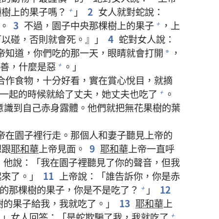
種樹上的果子嗎？
」
2
女人就對蛇說：
+
。
3
不過，園子中央那棵樹上的果子
，上
+
可以碰，否則就會死。』」
4
蛇對女人說：
帝知道，你們吃的那一天，眼睛就會打開
，
*
善，什麼是惡
。」
+
合作食物，十分好看，實在賞心悅目，就摘
一起的時候就給了丈夫，她丈夫也吃了
。
+
意識到自己赤身露體。他們就把無花果樹的葉
帝在園子裡行走。那個人和妻子聽見上帝的
想跟
耶和華
上帝見面。
9
耶和華
上帝一直呼
，他說：「我在園子裡聽見了你的聲音，但我
起來了。」
11
上帝說：「誰告訴你，你是赤
的那棵樹的果子，你是不是吃了？
」
12
+
樹的果子給我，我就吃了。」
13
耶和華
上
？」女人回答：「是蛇欺騙了我，我就吃了
+