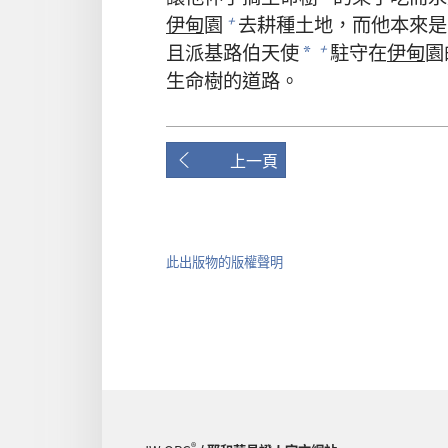
伊甸
園
去耕種土地，而他本來是
+
且派基路伯天使
駐守在
伊甸
園
+
*
生命樹的道路。
上一頁
此出版物的版權聲明
®