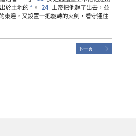
出於土地的
。
24
上帝把他趕了出去，並
+
的東邊，又設置一把旋轉的火劍，看守通往
下一頁