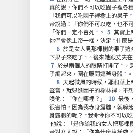
真的說，你們不可以吃園子裡各
「我們可以吃園子裡樹上的果子
+
帝說過：『你們不可以吃，也不
「你們一定不會死
。
5
其實上
+
你們會像上帝一樣，決定
什麼是
*
6
於是女人見那棵樹的果子適
下果子來吃了
。後來她跟丈夫在
+
7
於是兩個人的眼睛打開了
，
*
子編起來，圍在腰間遮蓋身體
。
+
8
天起微風的時候，
耶和華
上
聲音，就躲進園子的樹林裡，不
喚他：「你在哪裡？」
10
最後
很害怕，因為我赤身露體，就躲
身露體的呢？
我命令你不可以吃
+
他說：「是你給我的女人把那棵
帝對女人說：「你為什麼這樣做