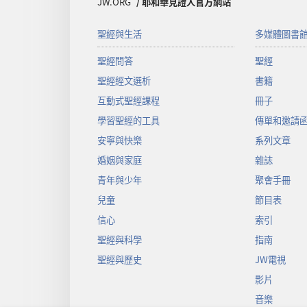
JW.ORG
/ 耶和華見證人官方網站
聖經與生活
多媒體圖書
聖經問答
聖經
聖經經文選析
書籍
互動式聖經課程
冊子
學習聖經的工具
傳單和邀請
安寧與快樂
系列文章
婚姻與家庭
雜誌
青年與少年
聚會手冊
兒童
節目表
信心
索引
聖經與科學
指南
聖經與歷史
JW電視
影片
音樂