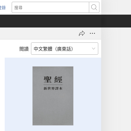
登錄
（開
搜
啟
尋
新
視
窗）
閲讀