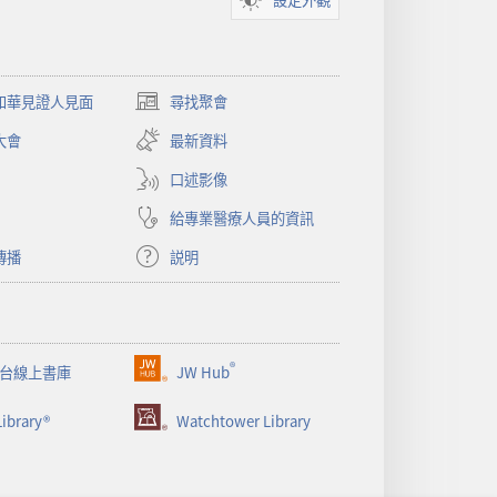
和華見證人見面
尋找聚會
（開
啟
大會
最新資料
新
視
口述影像
窗）
給專業醫療人員的資訊
傳播
説明
®
台線上書庫
JW Hub
（開
啟
ibrary®
Watchtower Library
新
視
窗）