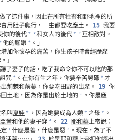
做了這件事，因此在所有牲畜和野地裡的所
你會用肚子爬行，一生都要吃塵土。
15
我要
使你的後代
和女人的後代
互相敵對。
+
+
*
*
他的腳跟
。」
+
*
大增加你懷孕的痛苦，你生孩子時會經歷產
你。」
聽了妻子的話，吃了我命令你不可以吃的那
詛咒
。在你有生之年，你要辛苦勞碌
才
+
*
出荊棘和蒺藜，你要吃田野的出產。
19
你
歸回土地，因為你是出於土地的
。你是塵
+
取名叫
夏娃
，因為她要成為人類
之母
。
+
*
*
亞當
和他的妻子穿
。
22
耶和華
上帝說：
+
決定
什麼是善，什麼是惡
。現在，為了不
+
*
遠活著……」
23
於是
耶和華
上帝把他逐出