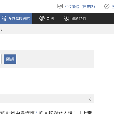
中文繁體（廣東話）
選
擇
多媒體圖書館
新聞
關於我們
語
言
3
造的動物中最謹慎
的。蛇對女人說：「上帝
*