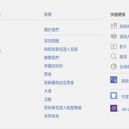
館
新聞
快速鏈接
與耶
關於我們
尋找
（開
常見問題
啟
影片
與耶和華見證人見面
新
函
視
搜尋
聯繫我們
窗）
參觀伯特利
全球
聚會
捐款
耶穌犧牲紀念聚會
（開
啟
大會
新
守望
（開
活動
視
啟
窗）
耶和華見證人經歷集錦
JW L
新
視
世界各地
窗）