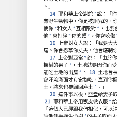
。」
14
耶和華
上帝對蛇
說：「你
+
有野生動物中，你是被詛咒的。
使你
和女人
互相敵對
，也要
+
+
+
他
會打碎
你的頭
，你會咬傷
+
*
*
16
上帝對女人說：「我要大
痛。你會戀慕你丈夫，他會轄制
17
上帝對
亞當
說：「由於你
*
棵樹的果子
，土地就要因你而受
+
能吃土地的出產
。
18
土地會長
+
會汗流滿面才有食物吃，直到你
土，將來也要歸回塵土
。」
+
20
這件事以後，
亞當
給妻子
21
耶和華
上帝用獸皮做衣服
給
*
「這個人已經跟我們相似，可以
讓他伸手摘生命樹
的果子吃而永
+