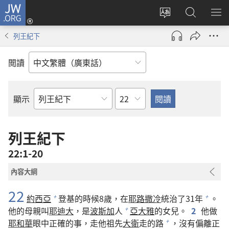
JW.ORG
登
錄
更
搜
顯
（開
改
尋
示
列王紀下
啟
網
JW.ORG
選
新
站
單
閲讀
視
語
窗）
言
章
顯示
聖
經
經
列王紀下
卷
22:1-20
內容大綱
22
約西亞
登基的時候8歲，在
耶路撒冷
統治了31年
。
+
+
他的母親叫
耶迪大
，是
波斯加
人
亞大雅
的女兒。
2
他做
+
耶和華
眼中正確的事，走他祖先
大衛
走的路
，沒有偏離正
+