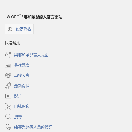
®
JW.ORG
/ 耶和華見證人官方網站
設定外觀
快速鏈接
與耶和華見證人見面
尋找聚會
（開
啟
尋找大會
（開
新
啟
視
最新資料
新
窗）
視
影片
窗）
口述影像
搜尋
給專業醫療人員的資訊