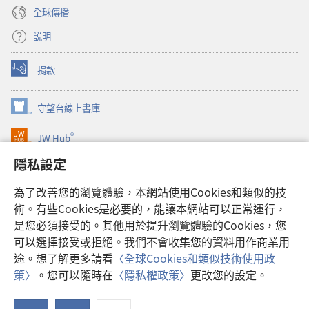
全球傳播
説明
捐款
（開
啟
新
守望台線上書庫
（開
視
啟
窗）
®
JW Hub
新
（開
視
啟
隱私設定
窗）
JW Library®
新
視
為了改善您的瀏覽體驗，本網站使用Cookies和類似的技
窗）
Watchtower Library
術。有些Cookies是必要的，能讓本網站可以正常運行，
是您必須接受的。其他用於提升瀏覽體驗的Cookies，您
可以選擇接受或拒絕。我們不會收集您的資料用作商業用
途。想了解更多請看
〈全球Cookies和類似技術使用政
Copyright
© 2026 Watch Tower Bible and Tract Society of Pennsylvania.
策〉
。您可以隨時在
〈隱私權政策〉
更改您的設定。
顯
使用條款
|
隱私權政策
|
隱私設定
示