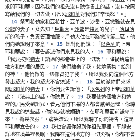
求問
耶和華
。因為我們的祖先沒有聽從書上的話，沒有按照
寫給我們的一切去做，所以
耶和華
對我們非常憤怒
。」
+
14
祭司
希勒家
和
亞希甘
、
亞革波
、
沙番
、
亞撒雅
就去見
沙龍
的妻子，女先知
戶勒大
。
沙龍
是
特瓦
的兒子，
哈珥哈
+
斯
的孫子，負責管理禮服。
戶勒大
住在
耶路撒冷
第二區，他
們向她說明了來意
。
15
她對他們說：「
以色列
的上帝
+
耶和華
說：『要告訴派你們來見我的人，
16
耶和華
說：
「我要按照
猶大
王讀過的那卷書上的一切話
，降禍給這個
+
地方和這裡的居民。
17
他們離棄了我，焚燒祭物
給別
*
的神
，他們做的一切都冒犯了我
，所以我要向這個地方
+
+
發出怒火，我的怒火不會熄滅
。」
18
至於派你們來求
+
問
耶和華
的
猶大
王，你們要告訴他：「
以色列
的上帝
耶和華
說：『法典上的話，你聽見了。
19
我要使這個地方和這
裡的居民受到詛咒，看見他們下場的人都會感到恐懼。你聽
見我說的這些話，你的心就被觸動
，在
耶和華
面前謙卑下
*
來
，撕裂衣服
，痛哭流淚，所以我聽了你的禱告，這是
+
+
耶和華
宣告的。
20
我也會讓你歸到你祖先那裡，平靜安
詳地在墳墓裡長眠。我降在這個地方的一切災禍，你都不會