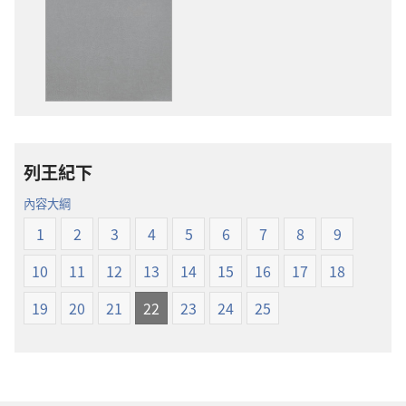
出
下
版
載
物
選
下
項
載
聖
選
經
項
新
列王紀下
聖
世
經
界
內容大綱
新
譯
1
2
3
4
5
6
7
8
9
世
本
界
10
11
12
13
14
15
16
17
18
譯
本
19
20
21
22
23
24
25