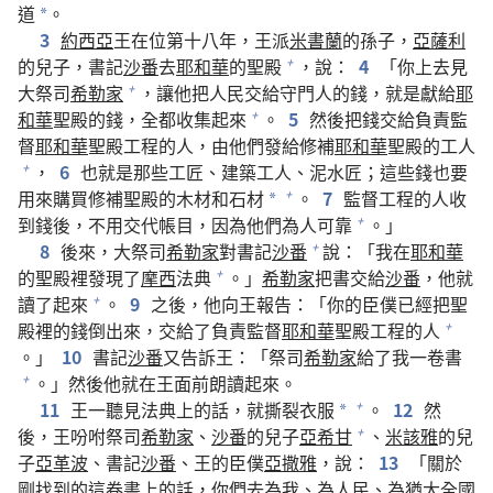
道
。
*
3
約西亞
王在位第十八年，王派
米書蘭
的孫子，
亞薩利
的兒子，書記
沙番
去
耶和華
的聖殿
，說：
4
「你上去見
+
大祭司
希勒家
，讓他把人民交給守門人的錢，就是獻給
耶
+
和華
聖殿的錢，全都收集起來
。
5
然後把錢交給負責監
+
督
耶和華
聖殿工程的人，由他們發給修補
耶和華
聖殿的工人
，
6
也就是那些工匠、建築工人、泥水匠；這些錢也要
+
用來購買修補聖殿的木材和石材
。
7
監督工程的人收
+
*
到錢後，不用交代帳目，因為他們為人可靠
。」
+
8
後來，大祭司
希勒家
對書記
沙番
說：「我在
耶和華
+
的聖殿裡發現了
摩西
法典
。」
希勒家
把書交給
沙番
，他就
+
讀了起來
。
9
之後，他向王報告：「你的臣僕已經把聖
+
殿裡的錢倒出來，交給了負責監督
耶和華
聖殿工程的人
+
。」
10
書記
沙番
又告訴王：「祭司
希勒家
給了我一卷書
。」然後他就在王面前朗讀起來。
+
11
王一聽見法典上的話，就撕裂衣服
。
12
然
+
*
後，王吩咐祭司
希勒家
、
沙番
的兒子
亞希甘
、
米該雅
的兒
+
子
亞革波
、書記
沙番
、王的臣僕
亞撒雅
，說：
13
「關於
剛找到的這卷書上的話，你們去為我、為人民、為
猶大
全國