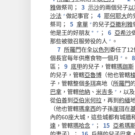
雅
做祭司；
3
示沙
的兩個兒子
以
沙法
做記事官；
4
耶何耶大
的
+
祭司；
5
拿單
的兒子
亞撒利雅
+
他是王的好朋友
；
6
亞希沙
+
*
那些被徵召服勞役的人
。
+
7
所羅門
在全
以色列
委任了1
個長官每年供應食物一個月
。
+
區；
9
底甲
的兒子，管轄
瑪迦斯
的兒子，管轄
亞魯博
（他也管轄
子，管轄整個
多珥
高地（
所羅門
巴拿
，管轄
他納
、
米吉多
，以及
+
從
伯善
到
亞伯米何拉
，再到
約緬
（他也管轄
瑪拿西
的子孫
崖珥
在
內的60座大城，這些城都有城牆
達
，管轄
瑪哈念
；
15
亞希瑪
+
的妻子）；
16
戶篩
的兒子
巴拿