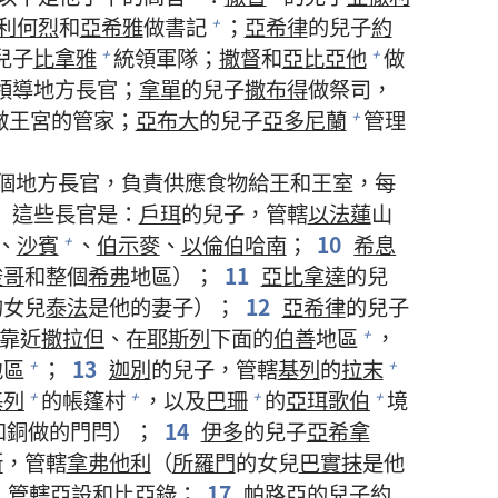
利何烈
和
亞希雅
做書記
；
亞希律
的兒子
約
+
兒子
比拿雅
統領軍隊；
撒督
和
亞比亞他
做
+
+
領導地方長官；
拿單
的兒子
撒布得
做祭司，
做王宮的管家；
亞布大
的兒子
亞多尼蘭
管理
+
2個地方長官，負責供應食物給王和王室，每
8
這些長官是：
戶珥
的兒子，管轄
以法蓮
山
、
沙賓
、
伯示麥
、
以倫伯哈南
；
10
希息
+
梭哥
和整個
希弗
地區）；
11
亞比拿達
的兒
的女兒
泰法
是他的妻子）；
12
亞希律
的兒子
靠近
撒拉但
、在
耶斯列
下面的
伯善
地區
，
+
地區
；
13
迦別
的兒子，管轄
基列
的
拉末
+
+
基列
的帳篷村
，以及
巴珊
的
亞珥歌伯
境
+
+
+
+
和銅做的門閂）；
14
伊多
的兒子
亞希拿
斯
，管轄
拿弗他利
（
所羅門
的女兒
巴實抹
是他
，管轄
亞設
和
比亞錄
；
17
帕路亞
的兒子
約