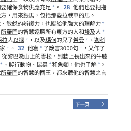
們要確保食物供應充足
。
28
他們也要把指
+
地方，用來餵馬，包括那些拉戰車的馬。
慧、敏銳的辨識力，也賜給他強大的理解力
*
所羅門
的智慧遠勝所有東方的人和
埃及
人
+
西拉
人
以探
，以及
瑪何
的兒子
希曼
、
迦科
+
+
家
。
32
他寫
了箴言3000句
，又作了
+
+
*
，從
黎巴嫩
山上的雪松，到牆上長出來的牛膝
、爬行動物、昆蟲
和魚類，他也了解
。
+
+
*
說
所羅門
的智慧的國王，都來聽他的智慧之言
下一頁