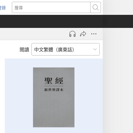
登錄
（開
搜
啟
尋
新
視
窗）
閲讀