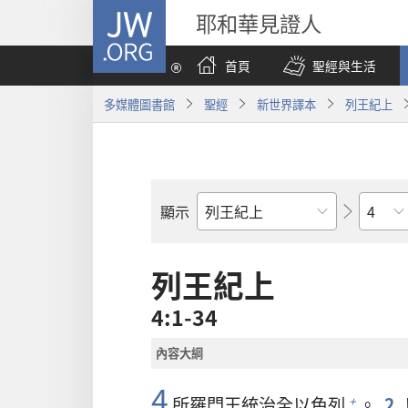
JW.ORG
耶和華見證人
首頁
聖經與生活
多媒體圖書館
聖經
新世界譯本
列王紀上
章
顯示
聖
經
經
列王紀上
卷
4:1-34
內容大綱
4
所羅門
王統治全
以色列
。
2
+