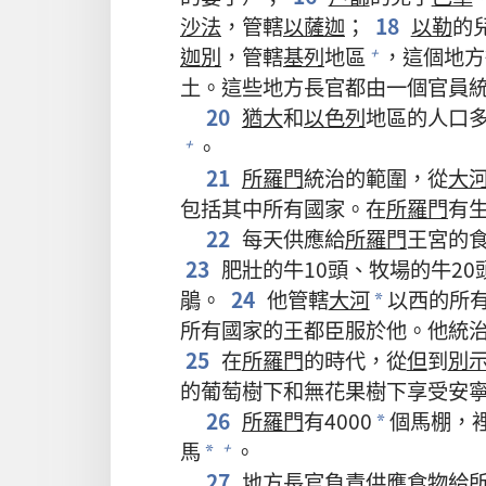
沙法
，管轄
以薩迦
；
18
以勒
的
迦別
，管轄
基列
地區
，這個地方
+
土。這些地方長官都由一個官員
20
猶大
和
以色列
地區的人口
。
+
21
所羅門
統治的範圍，從
大
包括其中所有國家。在
所羅門
有
22
每天供應給
所羅門
王宮的食
23
肥壯的牛10頭、牧場的牛20
鵑。
24
他管轄
大河
以西的所
*
所有國家的王都臣服於他。他統
25
在
所羅門
的時代，從
但
到
別
的葡萄樹下和無花果樹下享受安
26
所羅門
有4000
個馬棚，裡
*
馬
。
+
*
27
地方長官負責供應食物給