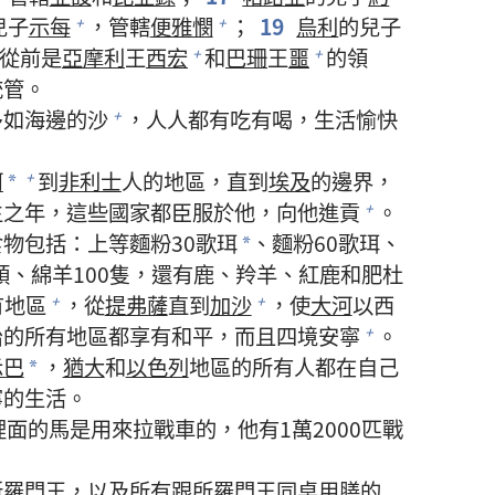
兒子
示每
，管轄
便雅憫
；
19
烏利
的兒子
+
+
從前是
亞摩利
王
西宏
和
巴珊
王
噩
的領
+
+
統管。
多如海邊的沙
，人人都有吃有喝，生活愉快
+
河
到
非利士
人的地區，直到
埃及
的邊界，
+
*
生之年，這些國家都臣服於他，向他進貢
。
+
物包括：上等麵粉30歌珥
、麵粉60歌珥、
*
頭、綿羊100隻，還有鹿、羚羊、紅鹿和肥杜
有地區
，從
提弗薩
直到
加沙
，使
大河
以西
+
+
治的所有地區都享有和平，而且四境安寧
。
+
示巴
，
猶大
和
以色列
地區的所有人都在自己
*
寧的生活。
面的馬是用來拉戰車的，他有1萬2000匹戰
所羅門
王，以及所有跟
所羅門
王同桌用膳的