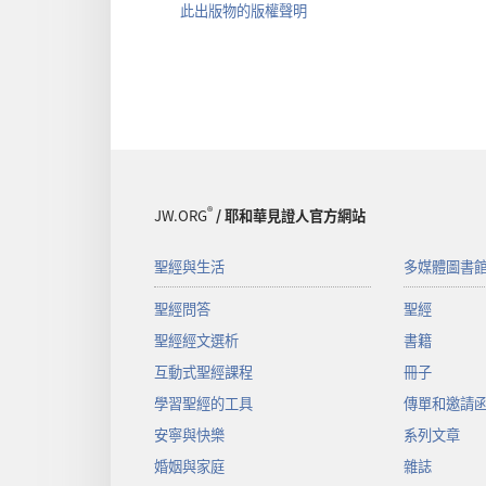
此出版物的版權聲明
®
JW.ORG
/ 耶和華見證人官方網站
聖經與生活
多媒體圖書
聖經問答
聖經
聖經經文選析
書籍
互動式聖經課程
冊子
學習聖經的工具
傳單和邀請
安寧與快樂
系列文章
婚姻與家庭
雜誌