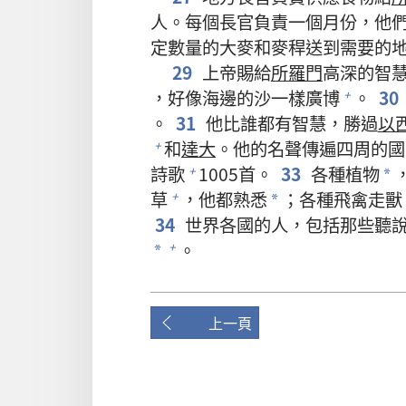
人。每個長官負責一個月份，他
定數量的大麥和麥稈送到需要的
29
上帝賜給
所羅門
高深的智
，好像海邊的沙一樣廣博
。
30
+
。
31
他比誰都有智慧，勝過
以
和
達大
。他的名聲傳遍四周的國
+
詩歌
1005首。
33
各種植物
+
*
草
，他都熟悉
；各種飛禽走獸
+
*
34
世界各國的人，包括那些聽
。
+
*
上一頁