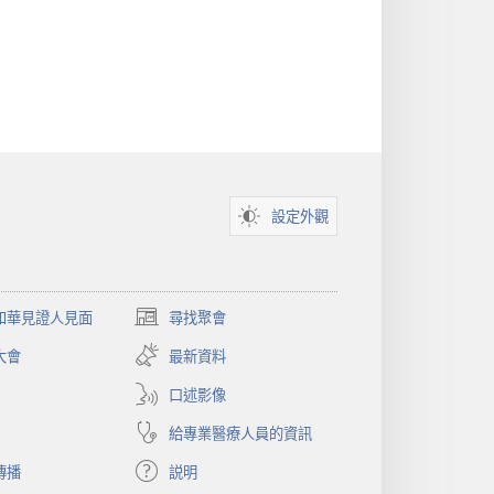
設定外觀
和華見證人見面
尋找聚會
（開
啟
大會
最新資料
新
視
口述影像
窗）
給專業醫療人員的資訊
傳播
説明