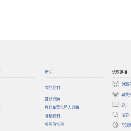
館
新聞
快速鏈接
與耶
關於我們
尋找
（開
常見問題
啟
影片
與耶和華見證人見面
新
函
視
搜尋
聯繫我們
窗）
參觀伯特利
全球