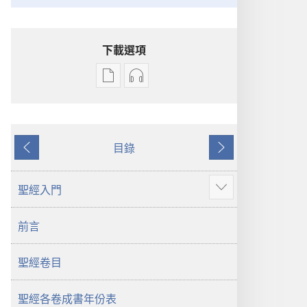
下載選項
電
錄
子
音
出
下
版
載
目錄
物
選
上
下
下
項
一
一
載
聖
頁
頁
聖經入門
顯
選
經
示
項
新
前言
更
聖
世
多
經
界
聖經卷目
新
譯
世
本
界
聖經各卷成書年份表