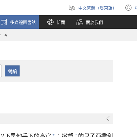
中文繁體（廣東話）
選
擇
多媒體圖書館
新聞
關於我們
語
言
4
以下是他手下的高官
：
撒督
的兒子
亞撒利
+
*