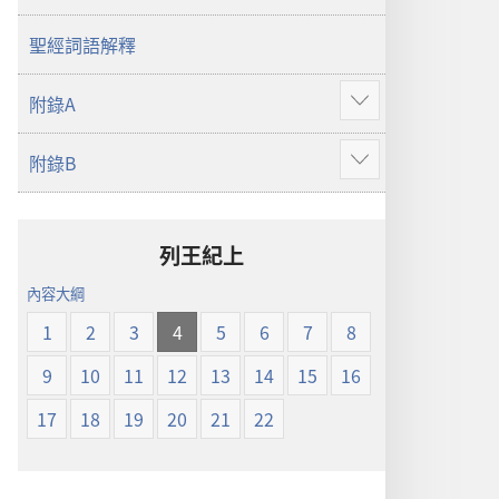
譯
本
聖經詞語解釋
附錄A
顯
示
附錄B
更
顯
多
示
更
多
列王紀上
內容大綱
1
2
3
4
5
6
7
8
9
10
11
12
13
14
15
16
17
18
19
20
21
22