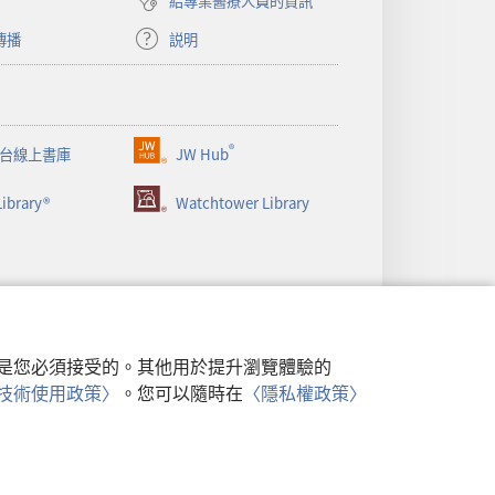
給專業醫療人員的資訊
傳播
説明
®
台線上書庫
JW Hub
（開
啟
ibrary®
Watchtower Library
新
視
窗）
行，是您必須接受的。其他用於提升瀏覽體驗的
類似技術使用政策〉
。您可以隨時在
〈隱私權政策〉
政策
|
隱私設定