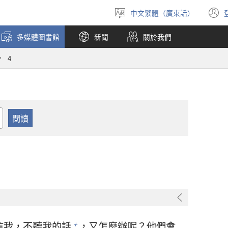
中文繁體（廣東話）
選
擇
多媒體圖書館
新聞
關於我們
語
言
4
信我，不聽我的話
，又怎麼辦呢？他們會
+