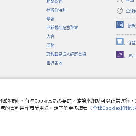
搜尋
聯繫我們
窗）
參觀伯特利
全球
聚會
捐款
耶穌犧牲紀念聚會
（開
啟
大會
新
守望
（開
活動
視
啟
窗）
耶和華見證人經歷集錦
JW L
新
視
世界各地
窗）
音
和類似的技術。有些Cookies是必要的，能讓本網站可以正常運
收集您的資料用作商業用途。想了解更多請看
〈全球Cookies和
使用條款
|
隱私權
 Watch Tower Bible and Tract Society of Pennsylvania.