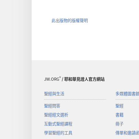
此出版物的版權聲明
®
JW.ORG
/ 耶和華見證人官方網站
聖經與生活
多媒體圖書
聖經問答
聖經
聖經經文選析
書籍
互動式聖經課程
冊子
學習聖經的工具
傳單和邀請