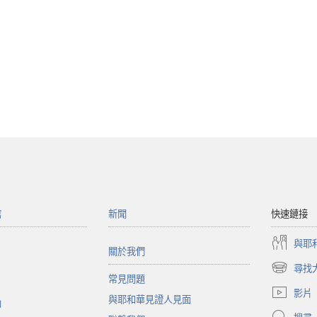
館
新聞
快速鏈接
與耶
關於我們
尋找
（開
常見問題
啟
影片
與耶和華見證人見面
新
函
視