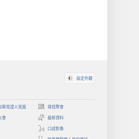
設定外觀
和華見證人見面
尋找聚會
（開
啟
大會
最新資料
新
視
口述影像
窗）