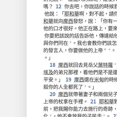
嗎？
12
你去吧，你說話的時候
他說：「
耶和華
啊，對不起，請
和華
就向
摩西
發怒，說：「你有
他的口才很好。他正在路上，要
你要把該說的話告訴他，傳達給
與你們同在
。我也會教你們該怎
+
的發言人，你要做他的上帝
。
+
*
。」
18
摩西
就回去見岳父
葉特羅
+
埃及
的弟兄那裡，看他們是不是
平安。」
19
摩西
還在
米甸
的時
殺你的人全都死了
。」
+
20
摩西
就帶著妻子和兩個兒
上帝的杖拿在手裡。
21
耶和華
前，把我賜你能力去施行的奇跡
化
，他不會放我的子民走
。
2
+
+