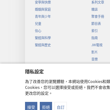
安寧與快樂
系列文章
婚姻與家庭
雜誌
青年與少年
聚會手冊
兒童
節目表
信心
索引
聖經與科學
指南
聖經與歷史
JW電視
影片
音樂
聖經戲劇錄
隱私設定
聖經有聲劇
為了改善您的瀏覽體驗，本網站使用Cookies
Cookies，您可以選擇接受或拒絕。我們不會
更改您的設定。
Copyright
© 2026
接受
拒絕
自訂