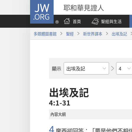
JW.ORG
耶和華見證人
首頁
聖經與生活
多媒體圖書館
聖經
新世界譯本
出埃及記
章
顯示
聖
經
經
出埃及記
卷
4:1-31
內容大綱
4
摩西
卻回答：「要是他們不相