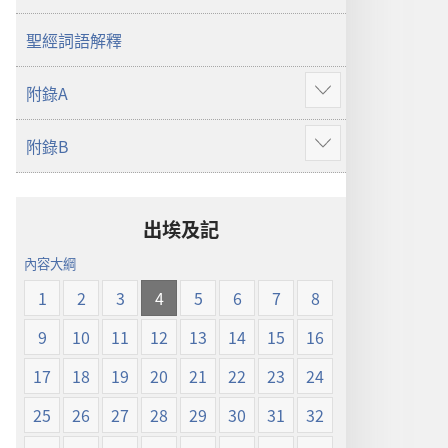
譯
本
聖經詞語解釋
附錄A
顯
示
附錄B
更
顯
多
示
更
多
出埃及記
內容大綱
1
2
3
4
5
6
7
8
9
10
11
12
13
14
15
16
17
18
19
20
21
22
23
24
25
26
27
28
29
30
31
32