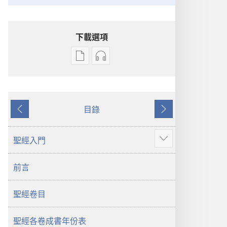
下載選項
電
錄
子
音
出
下
版
載
目錄
物
選
上
下
下
項
一
一
載
聖
頁
頁
聖經入門
顯
選
經
示
項
新
前言
更
聖
世
多
經
界
聖經卷目
新
譯
世
本
界
聖經各卷成書年份表