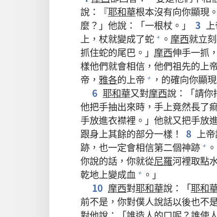
說：『
耶和華
根本沒有向你顯現
麼？」他說：「一根杖。」
3
上
上，杖就變成了蛇
。
摩西
就立刻
+
抓住蛇的尾巴。」
摩西
伸手一抓
樣他們就會相信，他們祖先的上
帝，
雅各
的上帝
，的確向你顯現
+
6
耶和華
又對
摩西
說：「請你
他把手抽出來時，手上竟然長了
手放進衣襟裡。」他就又把手放
跟身上其餘的部分一樣！
8
上帝
跡，也一定會相信第二個神跡
。
+
你說的話，你就從
尼羅
河裡取點
乾地上變成血
。」
+
10
摩西
對
耶和華
說：「
耶和
前不是，你對僕人說話以後也不
對他說：「誰造人的口呢？誰使