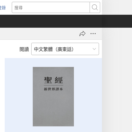
登錄
（開
搜
啟
尋
新
視
窗）
閲讀