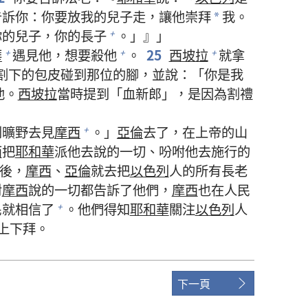
訴你：你要放我的兒子走，讓他崇拜
我。
*
你的兒子，你的長子
。」』」
+
華
遇見他，想要殺他
。
25
西坡拉
就拿
+
+
+
割下的包皮碰到那位的腳，並說：「你是我
他。
西坡拉
當時提到「血新郎」，是因為割禮
到曠野去見
摩西
。」
亞倫
去了，在上帝的山
+
西
把
耶和華
派他去說的一切、吩咐他去施行的
後，
摩西
、
亞倫
就去把
以色列
人的所有長老
對
摩西
說的一切都告訴了他們，
摩西
也在人民
就相信了
。他們得知
耶和華
關注
以色列
人
+
上下拜。
下一頁