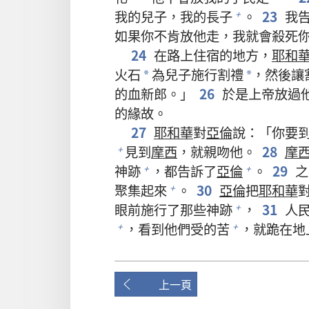
我的兒子，我的長子
。
23
我告
+
如果你不肯放他走，我就會殺死
24
在路上住宿的地方，
耶和
火石
為兒子施行割禮
，然後讓
*
*
的血新郎。」
26
於是上帝放過
的緣故。
27
耶和華
對
亞倫
說：「你要
見到
摩西
，就親吻他。
28
摩
+
神跡
，都告訴了
亞倫
。
29
之
+
+
聚集起來
。
30
亞倫
把
耶和華
+
眼前施行了那些神跡
，
31
人民
+
，看到他們受的苦
，就跪在地
+
+
上一頁