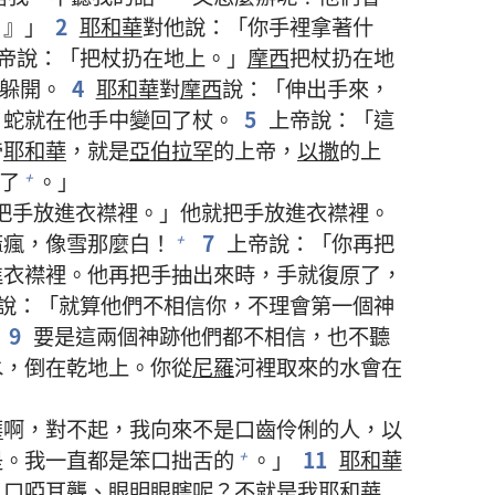
。』」
2
耶和華
對他說：「你手裡拿著什
帝說：「把杖扔在地上。」
摩西
把杖扔在地
躲開。
4
耶和華
對
摩西
說：「伸出手來，
，蛇就在他手中變回了杖。
5
上帝說：「這
帝
耶和華
，就是
亞伯拉罕
的上帝，
以撒
的上
了
。」
+
把手放進衣襟裡。」他就把手放進衣襟裡。
痲瘋，像雪那麼白！
7
上帝說：「你再把
+
進衣襟裡。他再把手抽出來時，手就復原了，
說：「就算他們不相信你，不理會第一個神
9
要是這兩個神跡他們都不相信，也不聽
水，倒在乾地上。你從
尼羅
河裡取來的水會在
華
啊，對不起，我向來不是口齒伶俐的人，以
是。我一直都是笨口拙舌的
。」
11
耶和華
+
人口啞耳聾、眼明眼瞎呢？不就是我
耶和華