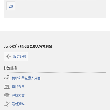
28
®
JW.ORG
/ 耶和華見證人官方網站
設定外觀
快速鏈接
與耶和華見證人見面
尋找聚會
（開
啟
尋找大會
（開
新
啟
視
最新資料
新
窗）