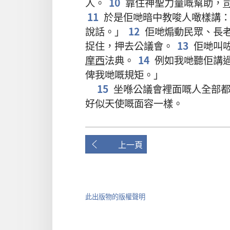
人
。
10
靠
住
神聖
力量
嘅
幫助
，
11
於是
佢哋
暗中
教唆
人
噉樣
講
說話
。」
12
佢哋
煽動
民眾
、
長
捉住
，
押去
公議會
。
13
佢哋
叫
摩西
法典
。
14
例如
我哋
聽
佢
講
俾
我哋
嘅
規矩
。」
15
坐
喺
公議會
裡面
嘅
人
全部
好似
天使
嘅
面容
一樣
。
上一頁
此出版物的版權聲明