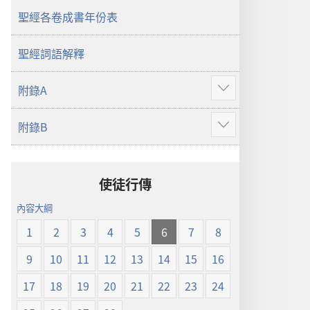
界
聖經各卷成書年份表
譯
本
聖經詞語解釋
附錄A
顯
示
附錄B
更
顯
多
示
更
多
使徒行傳
內容大綱
1
2
3
4
5
6
7
8
9
10
11
12
13
14
15
16
17
18
19
20
21
22
23
24