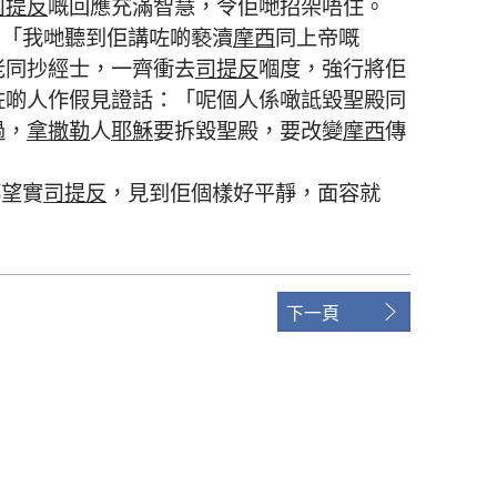
司提反
嘅
回應
充滿
智慧
，
令
佢哋
招架
唔
住
。
：「
我哋
聽
到
佢
講
咗
啲
褻瀆
摩西
同
上帝
嘅
老
同
抄經士
，
一齊
衝
去
司提反
嗰度
，
強行
將
佢
咗
啲
人
作
假見證
話
：「
呢個
人
係
噉
詆毀
聖殿
同
過
，
拿撒勒
人
耶穌
要
拆毀
聖殿
，
要
改變
摩西
傳
都
望
實
司提反
，
見
到
佢
個
樣
好
平靜
，
面容
就
下一頁