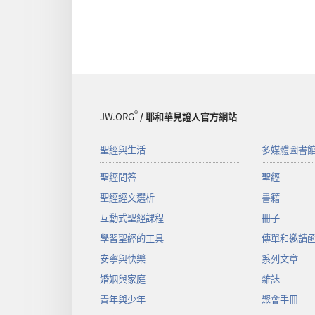
®
JW.ORG
/ 耶和華見證人官方網站
聖經與生活
多媒體圖書
聖經問答
聖經
聖經經文選析
書籍
互動式聖經課程
冊子
學習聖經的工具
傳單和邀請
安寧與快樂
系列文章
婚姻與家庭
雜誌
青年與少年
聚會手冊