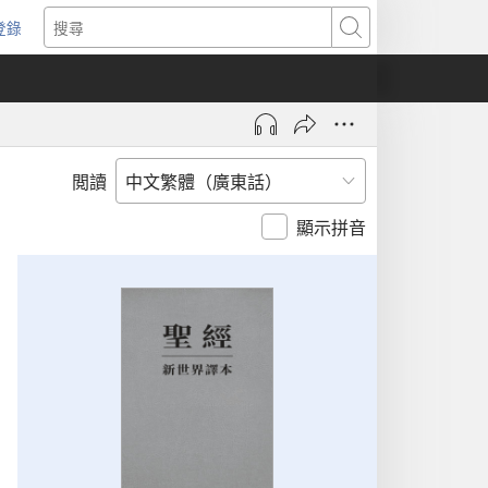
登錄
（開
搜
啟
尋
新
視
窗）
閲讀
顯示拼音