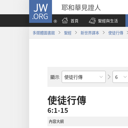
JW.ORG
耶和華見證人
首頁
聖經與生活
多媒體圖書館
聖經
新世界譯本
使徒行傳
章
顯示
聖
經
經
使徒行傳
卷
6:1-15
內容大綱