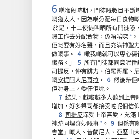
6
喺
嗰
段
時期
，
門徒
嘅
數目
不斷
嘅
猶太
人
，
因為
喺
分配
每日
食物
於是
，
十二
使徒
叫
晒
所有
門徒
嚟
嘅
工作
去
分配
食物
，
係
唔
啱
㗎
。
*
佢哋
要
有
好
名聲
，
而且
充滿
神聖
做
嘅
事
。
4
噉
我哋
就
可以
專心
禱
職務
。」
5
所有
門徒
都
同意
呢
番
司提反
，
仲有
腓力
、
伯羅哥羅
、
嘅
安提阿
人
尼哥拉
，
6
然後
帶
佢
佢哋
身上
，
委任
佢哋
。
7
結果
，
越
嚟
越
多
人
聽
到
上帝
增加
，
好
多
祭司
都
接受
咗
呢個
信
8
司提反
深受
上帝
喜愛
，
充滿
神跡
同埋
奇妙
嘅
事
。
9
但係
有
*
會堂
」
嘅
人
、
昔蘭尼
人
、
亞歷山