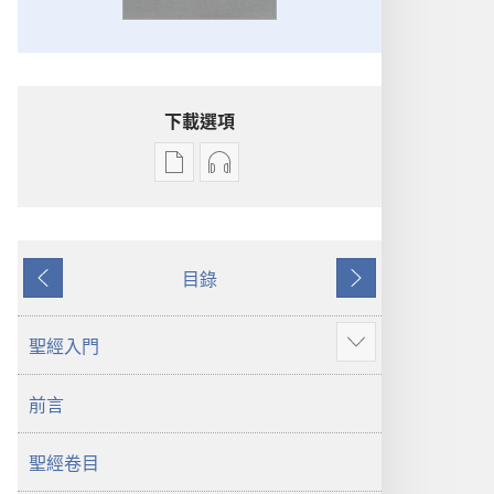
下載選項
電
錄
子
音
出
下
版
載
目錄
物
選
上
下
下
項
一
一
載
聖
頁
頁
聖經入門
顯
選
經
示
項
新
前言
更
聖
世
多
經
界
聖經卷目
新
譯
世
本