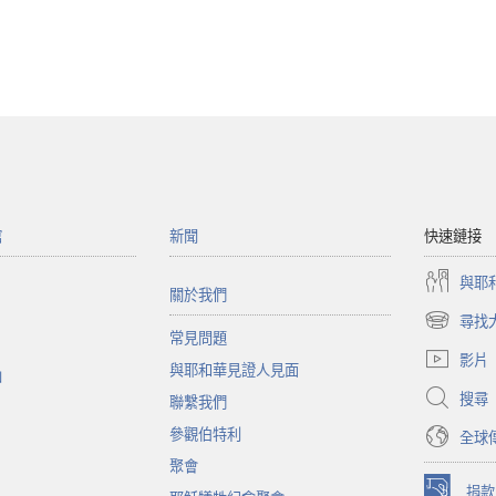
館
新聞
快速鏈接
與耶
關於我們
尋找
（開
常見問題
啟
影片
與耶和華見證人見面
新
函
視
搜尋
聯繫我們
窗）
參觀伯特利
全球
聚會
捐款