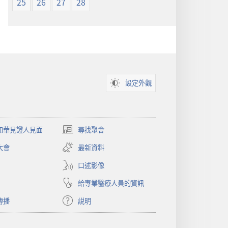
25
26
27
28
設定外觀
和華見證人見面
尋找聚會
（開
啟
大會
最新資料
新
視
口述影像
窗）
給專業醫療人員的資訊
傳播
説明