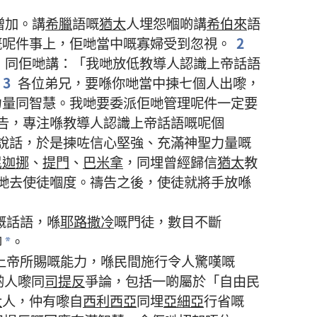
增加
。
講
希臘
語
嘅
猶太
人
埋怨
嗰啲
講
希伯來
語
嘅
呢
件
事
上
，
佢哋
當中
嘅
寡婦
受到
忽視
。
2
，
同
佢哋
講
：「
我哋
放
低
教導
人
認識
上帝
話語
3
各位
弟兄
，
要
喺
你哋
當中
揀
七
個
人
出嚟
，
力量
同
智慧
。
我哋
要
委派
佢哋
管理
呢
件
一定
要
告
，
專注
喺
教導
人
認識
上帝
話語
嘅
呢個
說話
，
於是
揀
咗
信心
堅強
、
充滿
神聖
力量
嘅
尼迦挪
、
提門
、
巴米拿
，
同埋
曾經
歸信
猶太
教
哋
去
使徒
嗰度
。
禱告
之後
，
使徒
就
將
手
放
喺
嘅
話語
，
喺
耶路撒冷
嘅
門徒
，
數目
不斷
仰
。
*
上帝
所
賜
嘅
能力
，
喺
民間
施行
令人
驚嘆
嘅
啲
人
嚟
同
司提反
爭論
，
包括
一啲
屬於
「
自由民
大
人
，
仲有
嚟自
西利西亞
同埋
亞細亞
行省
嘅