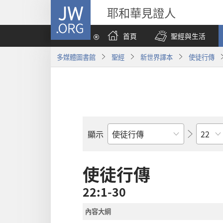
JW.ORG
耶和華見證人
首頁
聖經與生活
多媒體圖書館
聖經
新世界譯本
使徒行傳
章
顯示
聖
經
經
使徒行傳
卷
22:1-30
內容大綱