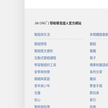
®
JW.ORG
/ 耶和華見證人官方網站
聖經與生活
多媒體圖書
聖經問答
聖經
聖經經文選析
書籍
互動式聖經課程
冊子
學習聖經的工具
傳單和邀請
安寧與快樂
系列文章
婚姻與家庭
雜誌
青年與少年
聚會手冊
兒童
節目表
信心
索引
聖經與科學
指南