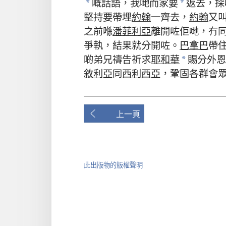
嘅
話語
，
我哋
而家
要
返去
，
探
*
*
堅持
要
帶
埋
約翰
一齊
去
，
約翰
又
之前
喺
潘菲利亞
離開
咗
佢哋
，
冇
爭執
，
結果
就
分開
咗
。
巴拿巴
帶
啲
弟兄
禱告
祈求
耶和華
賜
分外恩
*
敘利亞
同
西利西亞
，
鞏固
各
群
會
上一頁
此出版物的版權聲明