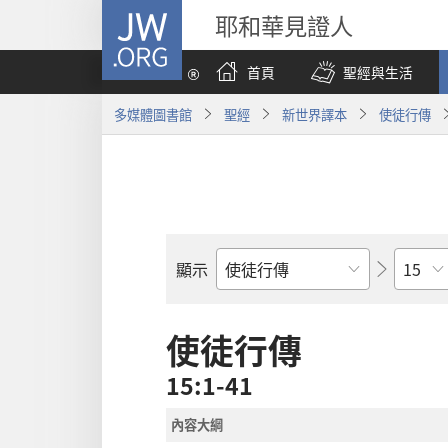
JW.ORG
耶和華見證人
首頁
聖經與生活
多媒體圖書館
聖經
新世界譯本
使徒行傳
章
顯示
聖
經
經
使徒行傳
卷
15:1-41
內容大綱