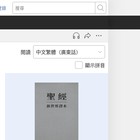
登錄
（開
搜
啟
尋
新
視
窗）
閲讀
顯示拼音