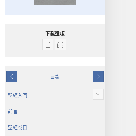
下載選項
電
錄
子
音
出
下
版
載
目錄
物
選
上
下
下
項
一
一
載
聖
頁
頁
聖經入門
顯
選
經
示
項
新
前言
更
聖
世
多
經
界
聖經卷目
新
譯
世
本