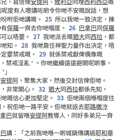
弟兄
，
寫信
俾
安提阿
、
敘利亞
同埋
西利西亞
嘅
到
呢度
有
人
嚟
講
咗
啲
令
你哋
不安
嘅
說話
，
想
哋
吩咐
佢哋
講
嘅
。
25
所以
我哋
一致
決定
，
揀
仲有
保羅
一齊
去
你哋
嗰度
。
26
巴拿巴
同
保羅
都
可以
唔
要
。
27
我哋
派去
嘅
猶大
同
西拉
，
都
你哋
知
。
28
我哋
靠
住
神聖
力量
作出
決定
，
唔
一定
要
禁戒
嘅
，
29
就係
禁戒
獻
俾
偶像
嘅
，
禁戒
淫亂
。
你哋
繼續
遠遠
避開
呢啲
事
，
*
！
」
*
去
安提阿
，
聚集
大家
，
然後
交
封
信
俾
佢哋
。
勵
，
非常
開心
。
32
猶大
同
西拉
都
係
先知
，
佢哋
嘅
信心
更加
堅定
。
33
佢哋
兩
個
喺
嗰度
住
開
，
祝
佢哋
一路
平安
。
佢哋
就
返去
耶路撒冷
拿巴
就
留
喺
安提阿
教導
人
，
同
好
多
弟兄
一齊
拿巴
講
：「
之前
我哋
喺
一啲
城鎮
傳講
過
耶和華