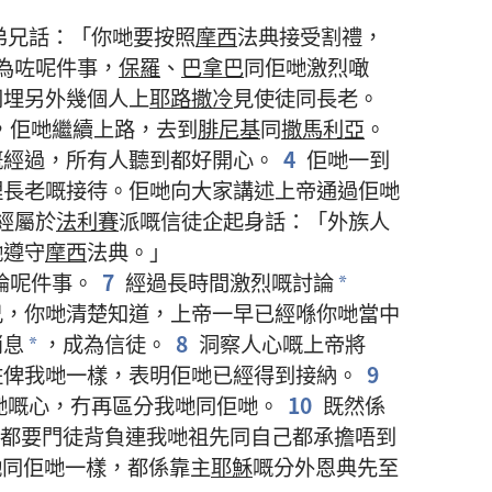
弟兄
話
：「
你哋
要
按照
摩西
法典
接受
割禮
，
為咗
呢
件
事
，
保羅
、
巴拿巴
同
佢哋
激烈
噉
同埋
另外
幾
個
人
上
耶路撒冷
見
使徒
同
長老
。
，
佢哋
繼續
上路
，
去
到
腓尼基
同
撒馬利亞
。
嘅
經過
，
所有
人
聽
到
都
好
開心
。
4
佢哋
一
到
埋
長老
嘅
接待
。
佢哋
向
大家
講述
上帝
通過
佢哋
經
屬於
法利賽
派
嘅
信徒
企
起
身
話
：「
外族人
哋
遵守
摩西
法典
。」
論
呢
件
事
。
7
經過
長
時間
激烈
嘅
討論
*
兄
，
你哋
清楚
知道
，
上帝
一早
已經
喺
你哋
當中
消息
，
成為
信徒
。
8
洞察
人心
嘅
上帝
將
*
咗
俾
我哋
一樣
，
表明
佢哋
已經
得到
接納
。
9
哋
嘅
心
，
冇
再
區分
我哋
同
佢哋
。
10
既然
係
都
要
門徒
背負
連
我哋
祖先
同
自己
都
承擔
唔
到
哋
同
佢哋
一樣
，
都
係
靠
主
耶穌
嘅
分外恩典
先至