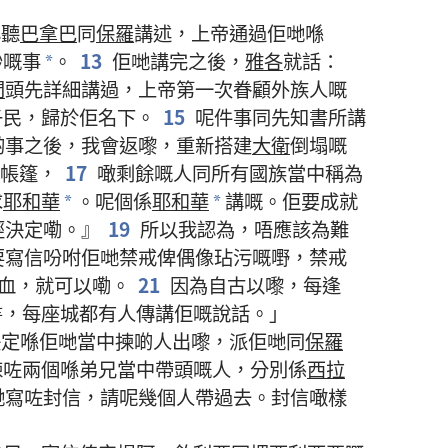
心
聽
巴拿巴
同
保羅
講述
，
上帝
通過
佢哋
喺
妙
嘅
事
。
13
佢哋
講完
之後
，
雅各
就
話
：
*
門
頭先
詳細
講
過
，
上帝
第
一
次
眷顧
外族人
嘅
子民
，
歸於
佢
名下
。
15
呢
件
事
同
先知書
所
講
啲
事
之後
，
我
會
返嚟
，
重新
搭
建
大衛
倒塌
嘅
帳篷
，
17
噉
剩餘
嘅
人
同
所有
國族
當中
稱為
求
耶和華
。
呢個
係
耶和華
講
嘅
。
佢
要
成就
*
*
經
決定
嘞
。』
19
所以
我
認為
，
唔
應該
為難
要
寫信
吩咐
佢哋
禁戒
俾
偶像
玷污
嘅
嘢
，
禁戒
血
，
就
可以
嘞
。
21
因為
自古
以
嚟
，
每逢
書
，
每
座
城
都
有
人
傳講
佢
嘅
說話
。」
決定
喺
佢哋
當中
揀
啲
人
出嚟
，
派
佢哋
同
保羅
揀
咗
兩
個
喺
弟兄
當中
帶頭
嘅
人
，
分別
係
西拉
哋
寫
咗
封
信
，
請
呢
幾
個
人
帶
過去
。
封
信
噉樣