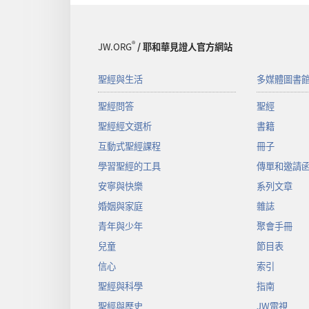
®
JW.ORG
/ 耶和華見證人官方網站
聖經與生活
多媒體圖書
聖經問答
聖經
聖經經文選析
書籍
互動式聖經課程
冊子
學習聖經的工具
傳單和邀請
安寧與快樂
系列文章
婚姻與家庭
雜誌
青年與少年
聚會手冊
兒童
節目表
信心
索引
聖經與科學
指南
聖經與歷史
JW電視