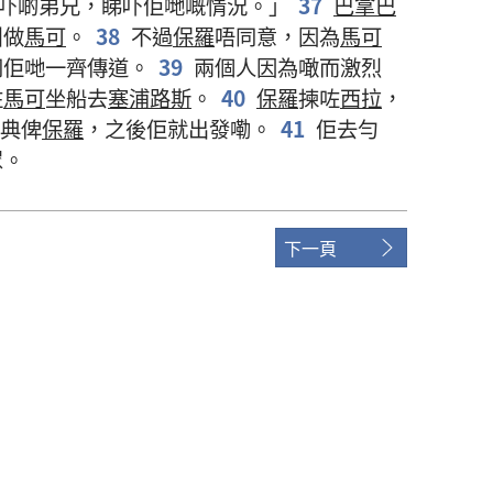
吓
啲
弟兄
，
睇吓
佢哋
嘅
情況
。」
37
巴拿巴
叫
做
馬可
。
38
不過
保羅
唔
同意
，
因為
馬可
同
佢哋
一齊
傳道
。
39
兩
個
人
因為
噉
而
激烈
住
馬可
坐船
去
塞浦路斯
。
40
保羅
揀
咗
西拉
，
典
俾
保羅
，
之後
佢
就
出發
嘞
。
41
佢
去
勻
眾
。
下一頁