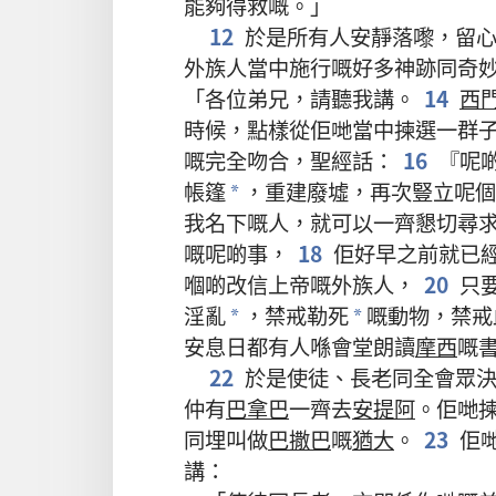
能夠
得救
嘅
。」
12
於是
所有
人
安靜
落嚟
，
留
外族人
當中
施行
嘅
好
多
神跡
同
奇
「
各位
弟兄
，
請
聽
我
講
。
14
西
時候
，
點樣
從
佢哋
當中
揀選
一
群
嘅
完全
吻合
，
聖經
話
：
16
『
呢
帳篷
，
重建
廢墟
，
再次
豎立
呢個
*
我
名下
嘅
人
，
就
可以
一齊
懇切
尋
嘅
呢啲
事
，
18
佢
好
早
之前
就
已
嗰啲
改信
上帝
嘅
外族人
，
20
只
淫亂
，
禁戒
勒死
嘅
動物
，
禁戒
*
*
安息日
都
有
人
喺
會堂
朗讀
摩西
嘅
22
於是
使徒
、
長老
同
全
會眾
仲有
巴拿巴
一齊
去
安提阿
。
佢哋
同埋
叫
做
巴撒巴
嘅
猶大
。
23
佢
講
：