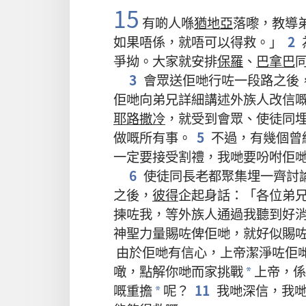
15
有啲
人
喺
猶地亞
落嚟
，
教導
如果
唔係
，
就
唔
可以
得救
。」
2
爭拗
。
大家
就
安排
保羅
、
巴拿巴
3
會眾
送
佢哋
行
咗
一
段
路
之後
佢哋
向
弟兄
詳細
講述
外族人
改信
耶路撒冷
，
就
受到
會眾
、
使徒
同
做
嘅
所有
事
。
5
不過
，
有
幾
個
曾
一定
要
接受
割禮
，
我哋
要
吩咐
佢
6
使徒
同
長老
都
聚集
埋
一齊
討
之後
，
彼得
企
起
身
話
：「
各位
弟
揀
咗
我
，
等
外族人
通過
我
聽
到
好
神聖
力量
賜
咗
俾
佢哋
，
就
好似
賜
由於
佢哋
有
信心
，
上帝
潔淨
咗
佢
噉
，
點解
你哋
而家
挑戰
上帝
，
係
*
嘅
重擔
呢
？
11
我哋
深信
，
我
*