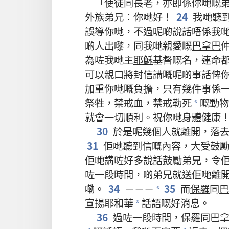
「
使徒
同
長老
，
亦
即係
你哋
嘅
外族
弟兄
：
你哋
好
！
24
我哋
聽
誤導
你哋
，
不過
呢啲
說話
唔係
我
啲
人
出嚟
，
同
我哋
親愛
嘅
巴拿巴
為咗
我哋
主
耶穌
基督
嘅
名
，
連
命
可以
親口
將
封
信
講
嘅
呢啲
事
話俾
加重
你哋
嘅
負擔
，
只有
幾
件
事
係
祭牲
，
禁戒
血
，
禁戒
勒死
嘅
動物
*
就
會
一切
順利
。
祝
你哋
身體
健康
30
於是
呢
幾
個
人
就
離開
，
落
31
佢哋
聽
到
信
嘅
內容
，
大
受
鼓
佢哋
講
咗
好
多
說話
鼓勵
弟兄
，
令
咗
一
段
時間
，
啲
弟兄
就
送
佢哋
離
嘞
。
34
－－－
35
而
保羅
同
巴
*
宣揚
耶和華
話語
嘅
好消息
。
*
36
過
咗
一
段
時間
，
保羅
同
巴