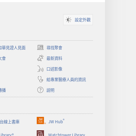
設定外觀
和華見證人見面
尋找聚會
（開
啟
大會
最新資料
新
視
口述影像
窗）
給專業醫療人員的資訊
傳播
説明
®
台線上書庫
JW Hub
（開
啟
ibrary®
Watchtower Library
新