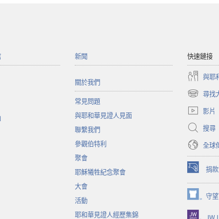
館
新聞
快速鏈接
與耶
關於我們
尋找
（開
常見問題
啟
影片
與耶和華見證人見面
新
函
視
搜尋
聯繫我們
窗）
參觀伯特利
全球
聚會
捐款
耶穌犧牲紀念聚會
（開
啟
大會
新
守望
（開
活動
視
啟
窗）
耶和華見證人經歷集錦
JW L
新