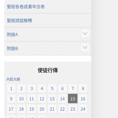
界
聖經各卷成書年份表
譯
本
聖經詞語解釋
附錄A
顯
示
附錄B
更
顯
多
示
更
多
使徒行傳
內容大綱
1
2
3
4
5
6
7
8
9
10
11
12
13
14
15
16
17
18
19
20
21
22
23
24