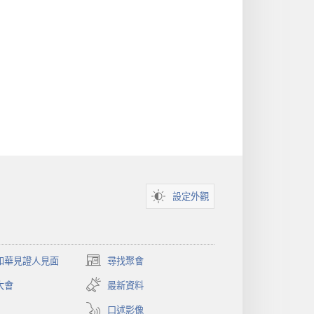
設定外觀
和華見證人見面
尋找聚會
（開
啟
大會
最新資料
新
視
口述影像