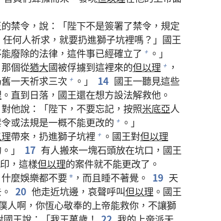
王的禁令，說：「陛下不是簽署了禁令，規定
、任何人祈求，就要扔進獅子坑裡嗎？」國王
不能廢除的法律，這件事已經確立了
。」
+
，那個從
猶大
國被俘擄到這裡來的
但以理
，
+
仍舊一天祈求三次
。」
14
國王一聽見這些
+
理
。直到日落，國王還在想方設法解救他。
，對他說：「陛下，不要忘記，按照
米底亞
人
禁令或法規是一概不能更改的
。」
+
以理
帶來，扔進獅子坑裡
。國王對
但以理
+
的。」
17
有人搬來一塊石頭放在坑口，國王
印，這樣
但以理
的案件就不能更改了。
，什麼娛樂都不要
，而且睡不著覺。
19
天
*
去。
20
他走近坑邊，哀聲呼叫
但以理
。國王
僕人啊，你恆心敬奉的上帝能救你，不讓獅
對國王說：「我王萬歲！
22
我的上帝派天