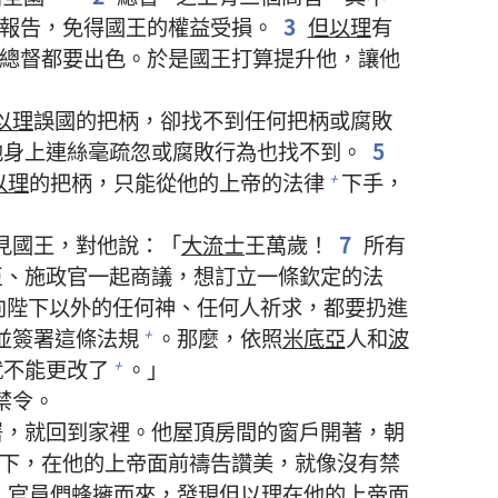
報告，免得國王的權益受損。
3
但以理
有
總督都要出色。於是國王打算提升他，讓他
以理
誤國的把柄，卻找不到任何把柄或腐敗
他身上連絲毫疏忽或腐敗行為也找不到。
5
以理
的把柄，只能從他的上帝的法律
下手，
+
見國王，對他說：「
大流士
王萬歲！
7
所有
臣、施政官一起商議，想訂立一條欽定的法
向陛下以外的任何神、任何人祈求，都要扔進
並簽署這條法規
。那麼，依照
米底亞
人和
波
+
就不能更改了
。」
+
禁令。
署，就回到家裡。他屋頂房間的窗戶開著，朝
下，在他的上帝面前禱告讚美，就像沒有禁
，官員們蜂擁而來，發現
但以理
在他的上帝面