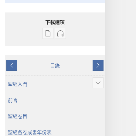
下載選項
電
錄
子
音
出
下
版
載
目錄
物
選
上
下
下
項
一
一
載
聖
頁
頁
聖經入門
顯
選
經
示
項
新
前言
更
聖
世
多
經
界
聖經卷目
新
譯
世
本
界
聖經各卷成書年份表