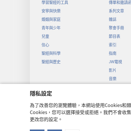
學習聖經的工具
傳單和邀請
安寧與快樂
系列文章
婚姻與家庭
雜誌
青年與少年
聚會手冊
兒童
節目表
信心
索引
聖經與科學
指南
聖經與歷史
JW電視
影片
音樂
聖經戲劇錄
隱私設定
聖經有聲劇
為了改善您的瀏覽體驗，本網站使用Cookies
Cookies，您可以選擇接受或拒絕。我們不會
更改您的設定。
Copyright
© 2026