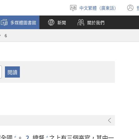
中文繁體（廣東話）
選
擇
多媒體圖書館
新聞
關於我們
語
言
6
轄全國
。
2
總督
之上有三個高官，其中一
+
+