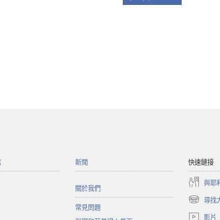
館
新聞
快速鏈接
與耶
關於我們
尋找
（開
常見問題
啟
影片