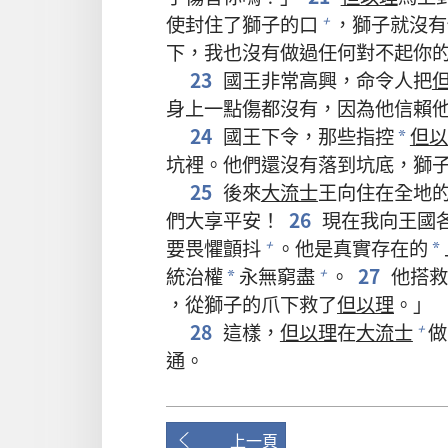
使封住了獅子的口
，獅子就沒有
+
下，我也沒有做過任何對不起你
23
國王非常高興，命令人把
身上一點傷都沒有，因為他信賴
24
國王下令，那些指控
但以
*
坑裡。他們還沒有落到坑底，獅
25
後來
大流士
王向住在全地
們大享平安！
26
現在我向王國
要畏懼顫抖
。他是真實存在的
+
*
統治權
永無窮盡
。
27
他搭救
+
*
，從獅子的爪下救了
但以理
。」
28
這樣，
但以理
在
大流士
做
+
通。
上一頁