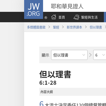
JW.ORG
耶和華見證人
首頁
聖經與生活
多媒體圖書館
聖經
新世界譯本
但以理書
章
顯示
聖
經
經
但以理書
卷
6:1-28
內容大綱
6
大流士
決定委任120個總督管