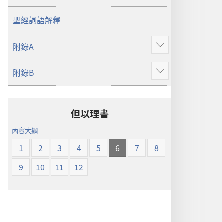
譯
本
聖經詞語解釋
附錄A
顯
示
附錄B
更
顯
多
示
更
多
但以理書
內容大綱
1
2
3
4
5
6
7
8
9
10
11
12