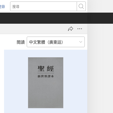
登錄
（開
搜
啟
尋
新
視
窗）
閲讀