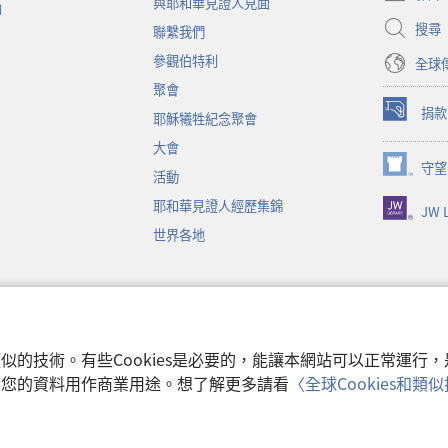
與耶和華見證人見面
新
函
視
搜尋
聯繫我們
窗）
參觀伯特利
全球
聚會
捐款
耶穌犧牲紀念聚會
（開
啟
大會
新
守望
（開
活動
視
啟
窗）
耶和華見證人經歷集錦
JW L
新
視
世界各地
窗）
音
和類似的技術。有些Cookies是必要的，能讓本網站可以正常運
收集您的資料用作商業用途。想了解更多請看
〈全球Cookies和
使用條款
|
隱私權
 Watch Tower Bible and Tract Society of Pennsylvania.