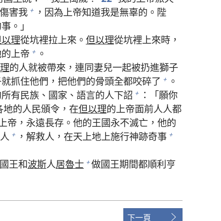
傷害我
，因為上帝知道我是無辜的。陛
+
的事。」
但以理
從坑裡拉上來。
但以理
從坑裡上來時，
他的上帝
。
+
理
的人就被帶來，連同妻兒一起被扔進獅子
子就抓住他們，把他們的骨頭全都咬碎了
。
+
的所有民族、國家、語言的人下詔
：「願你
+
各地的人民頒令，在
但以理
的上帝面前人人都
上帝，永遠長存。他的王國永不滅亡，他的
人
，解救人，在天上地上施行神跡奇事
+
+
國王和
波斯
人
居魯士
做國王期間都順利亨
+
下一頁