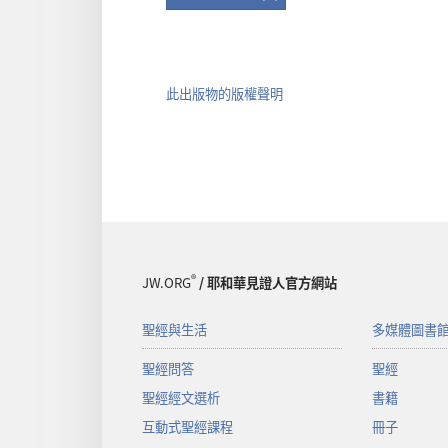
此出版物的版權聲明
®
JW.ORG
/ 耶和華見證人官方網站
聖經與生活
多媒體圖書
聖經問答
聖經
聖經經文選析
書籍
互動式聖經課程
冊子