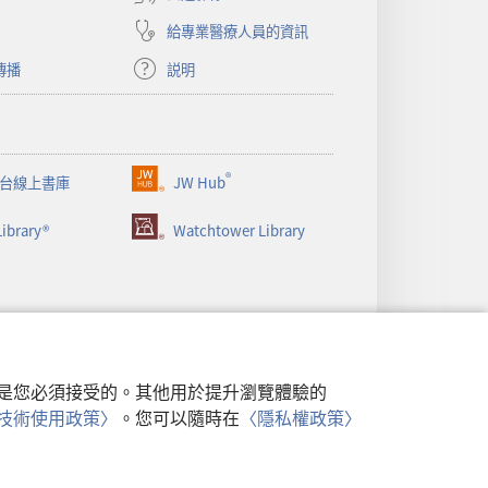
窗）
給專業醫療人員的資訊
傳播
説明
®
台線上書庫
JW Hub
（開
啟
ibrary®
Watchtower Library
新
視
窗）
行，是您必須接受的。其他用於提升瀏覽體驗的
類似技術使用政策〉
。您可以隨時在
〈隱私權政策〉
政策
|
隱私設定