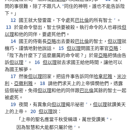
問的事很難，除了不跟凡人
同住的神明，誰也不能告訴陛
*
下。」
12
國王就大發雷霆，下令處死
巴比倫
的所有智士
。
+
13
於是命令發出，智士快要被殺。執行命令的人也尋找
但
以理
和他的同伴，要處死他們。
14
國王的侍衛長
亞略
出去要殺
巴比倫
的智士，
但以理
就
機巧、謹慎地對他說話。
15
但以理
問國王的軍官
亞略
：
「陛下為什麼下了這麼嚴厲的命令呢？」於是
亞略
把情由告
訴
但以理
。
16
但以理
就去求國王給他時間，讓他可以
+
為國王解夢。
17
然後
但以理
回家，把這件事告訴同伴
哈拿尼雅
、
米沙
利
、
亞撒利雅
，
18
請他們求天上的上帝憐憫他們，透露
這個祕密，免得
但以理
和他的同伴跟
巴比倫
其餘的智士一起
被處死。
19
夜間，有異象向
但以理
揭示祕密
，
但以理
就讚美天
+
上的上帝。
20
但以理
說：
「上帝的聖名應當千秋受稱頌，萬世受讚美
，
*
因為智慧和大能都只屬於他
。
+