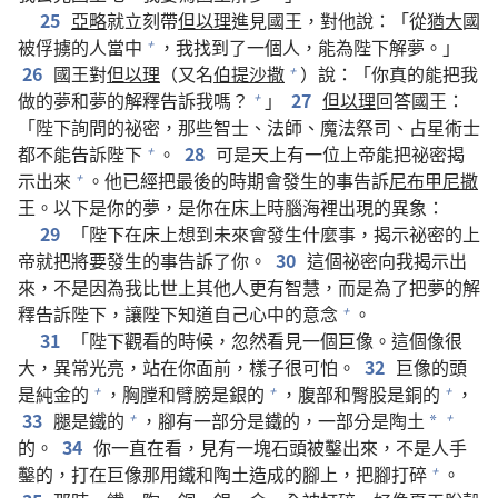
25
亞略
就立刻帶
但以理
進見國王，對他說：「從
猶大
國
被俘擄的人當中
，我找到了一個人，能為陛下解夢。」
+
26
國王對
但以理
（又名
伯提沙撒
）說：「你真的能把我
+
做的夢和夢的解釋告訴我嗎？
」
27
但以理
回答國王：
+
「陛下詢問的祕密，那些智士、法師、魔法祭司、占星術士
都不能告訴陛下
。
28
可是天上有一位上帝能把祕密揭
+
示出來
。他已經把最後的時期會發生的事告訴
尼布甲尼撒
+
王。以下是你的夢，是你在床上時腦海裡出現的異象：
29
「陛下在床上想到未來會發生什麼事，揭示祕密的上
帝就把將要發生的事告訴了你。
30
這個祕密向我揭示出
來，不是因為我比世上其他人更有智慧，而是為了把夢的解
釋告訴陛下，讓陛下知道自己心中的意念
。
+
31
「陛下觀看的時候，忽然看見一個巨像。這個像很
大，異常光亮，站在你面前，樣子很可怕。
32
巨像的頭
是純金的
，胸膛和臂膀是銀的
，腹部和臀股是銅的
，
+
+
+
33
腿是鐵的
，腳有一部分是鐵的，一部分是陶土
+
+
*
的。
34
你一直在看，見有一塊石頭被鑿出來，不是人手
鑿的，打在巨像那用鐵和陶土造成的腳上，把腳打碎
。
+