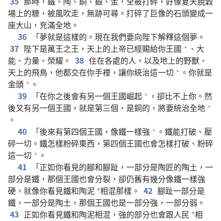
35
那時，鐵、陶、銅、銀、金，全被打碎，好像夏天脫穀
場上的糠，被風吹走，無跡可尋。打碎了巨像的石頭變成一
座大山，充滿全地。
36
「夢就是這樣的。現在我們要向陛下解釋這個夢。
37
陛下是萬王之王，天上的上帝已經賜給你王國
、大
+
能、力量、榮耀。
38
住在各處的人，以及地上的野獸、
天上的飛鳥，他都交在你手裡，讓你統治這一切
。你就是
+
金頭
。
+
39
「在你之後會有另一個王國崛起
，卻比不上你。然
+
後又有另一個王國，就是第三個，是銅的，將要統治全地
+
。
40
「後來有第四個王國，像鐵一樣強
。鐵能打破、壓
+
碎一切。鐵怎樣粉碎東西，第四個王國也會怎樣打破、粉碎
這一切
。
+
41
「正如你看見的腳和腳趾，一部分是陶匠的陶土，一
部分是鐵，那個王國也會分裂，卻仍舊有幾分像鐵一樣強
硬，就像你看見鐵和陶泥
相混那樣。
42
腳趾一部分是
*
鐵，一部分是陶土，那個王國也是一部分強，一部分弱。
43
正如你看見鐵和陶泥相混，強的部分也會跟人民
相
*