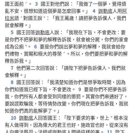
國王面前
。
3
國王對他們說：「我做了一個夢，覺得煩
+
亂不安，很想知道這個夢是怎麼回事。」
4
迦勒底
人用
阿
拉米
語
對國王說
：「我王萬歲！請把夢告訴僕人，我們
+
*
就會解釋。」
5
國王回答
迦勒底
人說：「我現在下旨，不會更改：要
是你們不把夢和夢的解釋告訴我，就會被分屍，你們的家會
成為公廁
。
6
要是你們說出夢和夢的解釋，我就會給你
*
們禮物、賞賜和極大的尊榮
。所以，你們要把夢和夢的解
+
釋告訴我。」
7
他們第二次回答說：「請陛下把夢告訴僕人，我們就
會解釋。」
8
國王回答說：「我清楚知道你們是想爭取時間，因為
你們知道我已經下旨，不會更改。
9
要是你們不把夢告訴
我，你們所有人都會受到同樣的懲罰。其實你們串通好了，
要說謊欺騙我，等待情勢改變。你們現在把夢告訴我，我就
知道你們真的能解夢了。」
10
迦勒底
人回答國王：「陛下要求的事，世上
根本沒
*
有人做得到，因為偉大的君王也好，施政官也好，從來沒有
人向魔法祭司、法師或
迦勒底
人問過這樣的事。
11
陛下