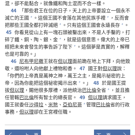
混，卻不能黏合，就像鐵和陶土混而不合一樣。
44
「那些君王在位的日子，天上的上帝要設立一個永不
滅亡的王國
。這個王國不會落在其他民族手裡
，反而會
+
+
把那些王國全都打碎滅絕
。只有這個王國會永遠長存
。
+
+
45
你看見從山上有一塊石頭被鑿出來，不是人手鑿的，打
碎了鐵、銅、陶、銀、金
，就是這個意思。偉大的上帝已
+
經把未來會發生的事告訴了陛下
。這個夢是真實的，解釋
+
也是可靠的。」
46
尼布甲尼撒
王就在
但以理
面前跪在地上下拜，向他致
敬，還吩咐人向他獻上禮物和香。
47
國王對
但以理
說：
「你們的上帝真是萬神之神，萬王之主，是揭示祕密的上
帝，因為你能把這個祕密揭示出來
。」
48
於是國王提
+
拔
但以理
，賜他很多厚禮，派他統治
巴比倫
全省
，並且擔
+
任管轄
巴比倫
所有智士的總長官。
49
但以理
請求國王，
國王就委任
沙得拉
、
米煞
、
亞伯尼哥
管理
巴比倫
省的行政
+
事務，
但以理
卻在王宮裡任職。