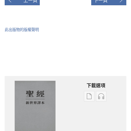
上一頁
下一頁
此出版物的版權聲明
下載選項
電
錄
子
音
出
下
版
載
物
選