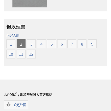
下
項
載
聖
選
經
項
新
但以理書
聖
世
經
界
內容大綱
新
譯
1
2
3
4
5
6
7
8
9
世
本
界
10
11
12
譯
本
®
JW.ORG
/ 耶和華見證人官方網站
設定外觀