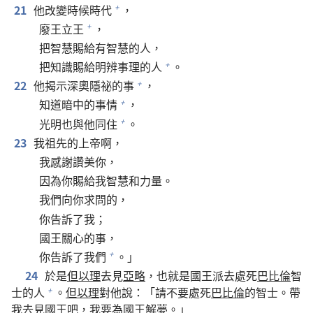
21
他改變時候時代
，
+
廢王立王
，
+
把智慧賜給有智慧的人，
把知識賜給明辨事理的人
。
+
22
他揭示深奧隱祕的事
，
+
知道暗中的事情
，
+
光明也與他同住
。
+
23
我祖先的上帝啊，
我感謝讚美你，
因為你賜給我智慧和力量。
我們向你求問的，
你告訴了我；
國王關心的事，
你告訴了我們
。」
+
24
於是
但以理
去見
亞略
，也就是國王派去處死
巴比倫
智
士的人
。
但以理
對他說：「請不要處死
巴比倫
的智士。帶
+
我去見國王吧，我要為國王解夢。」