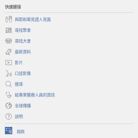
快速鏈接
與耶和華見證人見面
尋找聚會
（開
啟
尋找大會
（開
新
啟
視
最新資料
新
窗）
視
影片
窗）
口述影像
搜尋
給專業醫療人員的資訊
全球傳播
説明
捐款
（開