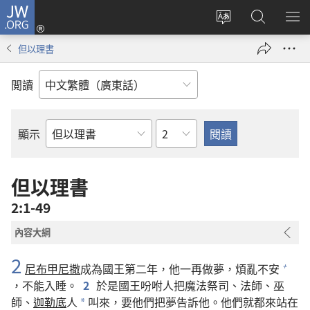
JW.ORG
登
錄
更
搜
顯
（開
改
尋
示
但以理書
啟
網
JW.ORG
選
新
站
單
閲讀
視
語
窗）
言
章
顯示
聖
經
經
但以理書
卷
2:1-49
內容大綱
2
尼布甲尼撒
成為國王第二年，他一再做夢，煩亂不安
+
，不能入睡。
2
於是國王吩咐人把魔法祭司、法師、巫
師、
迦勒底
人
叫來，要他們把夢告訴他。他們就都來站在
*