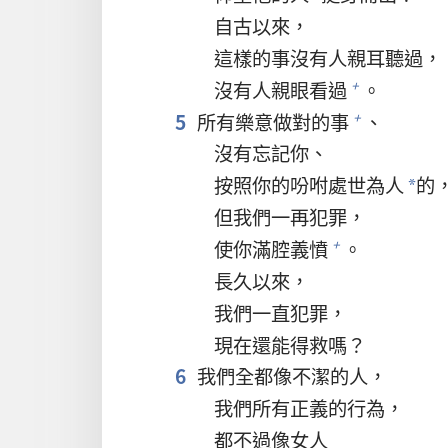
自古以來，
這樣的事沒有人親耳聽過，
沒有人親眼看過
。
+
5
所有樂意做對的事
、
+
沒有忘記你、
按照你的吩咐處世為人
的
*
但我們一再犯罪，
使你滿腔義憤
。
+
長久以來，
我們一直犯罪，
現在還能得救嗎？
6
我們全都像不潔的人，
我們所有正義的行為，
都不過像女人