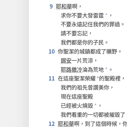
9
耶和華
啊，
求你不要大發雷霆
，
+
不要永遠記住我們的罪過。
請不要忘記，
我們都是你的子民。
10
你聖潔的城鎮都成了曠野。
錫安
一片荒涼，
耶路撒冷
淪為荒地
。
+
11
在這座聖潔榮耀
的聖殿裡，
*
我們的祖先曾讚美你，
現在這座聖殿
已經被火燒毀
，
+
我們看重的一切都被摧毀了
12
耶和華
啊，到了這個時候，