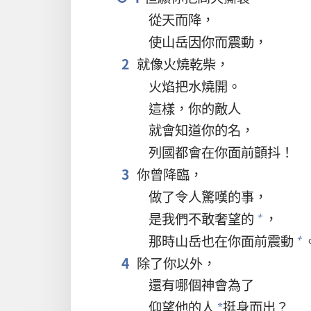
從天而降，
使山岳因你而震動，
2
就像火燒乾柴，
火焰把水燒開。
這樣，你的敵人
就會知道你的名，
列國都會在你面前顫抖！
3
你曾降臨，
做了令人驚嘆的事，
是我們不敢奢望的
，
+
那時山岳也在你面前震動
+
4
除了你以外，
還有哪個神會為了
仰望他的人
挺身而出？
*