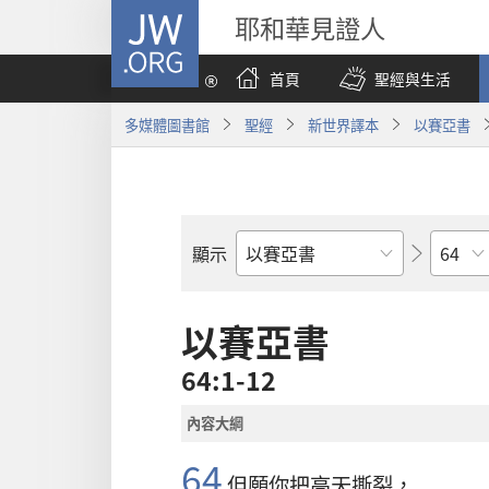
JW.ORG
耶和華見證人
首頁
聖經與生活
多媒體圖書館
聖經
新世界譯本
以賽亞書
章
顯示
聖
經
經
以賽亞書
卷
64:1-12
內容大綱
64
但願你把高天撕裂，