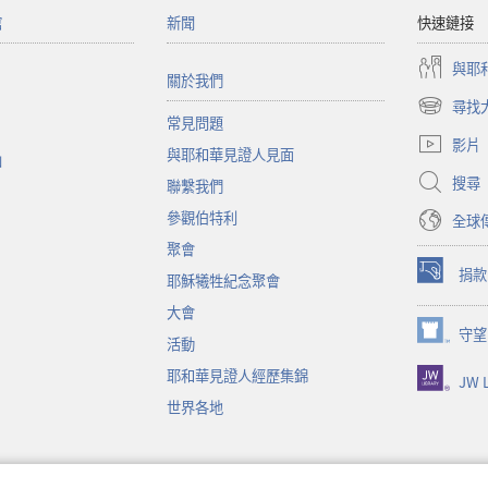
館
新聞
快速鏈接
與耶
關於我們
尋找
（開
常見問題
啟
影片
與耶和華見證人見面
新
函
視
搜尋
聯繫我們
窗）
參觀伯特利
全球
聚會
捐款
耶穌犧牲紀念聚會
（開
啟
大會
新
守望
（開
活動
視
啟
窗）
耶和華見證人經歷集錦
JW L
新
視
世界各地
窗）
音