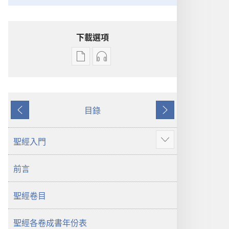
下載選項
電
錄
子
音
出
下
版
載
目錄
物
選
上
下
下
項
一
一
載
聖
頁
頁
聖經入門
顯
選
經
示
項
新
前言
更
聖
世
多
經
界
聖經卷目
新
譯
世
本
界
聖經各卷成書年份表