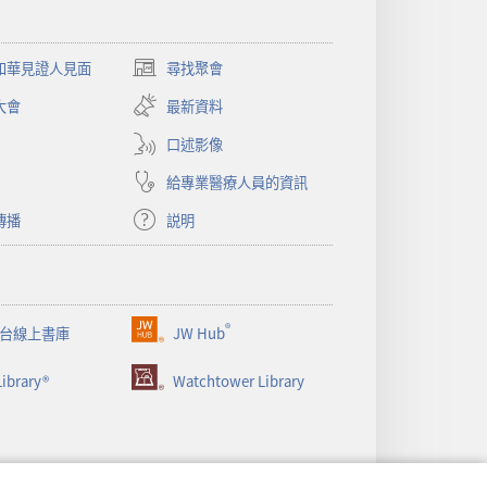
和華見證人見面
尋找聚會
（開
啟
大會
最新資料
新
視
口述影像
窗）
給專業醫療人員的資訊
傳播
説明
®
台線上書庫
JW Hub
（開
啟
ibrary®
Watchtower Library
新
視
窗）