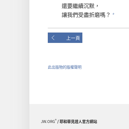
還要繼續沉默，
讓我們受盡折磨嗎？
+
上一頁
此出版物的版權聲明
®
JW.ORG
/ 耶和華見證人官方網站