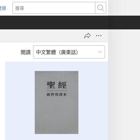
登錄
（開
搜
啟
尋
新
視
窗）
閲讀