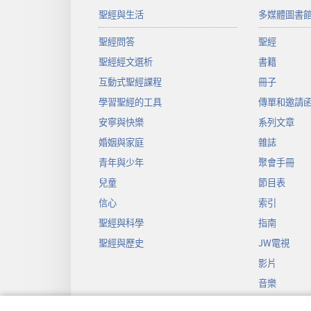
聖經與生活
多媒體圖書
聖經問答
聖經
聖經經文選析
書籍
互動式聖經課程
冊子
學習聖經的工具
傳單和邀請
安寧與快樂
系列文章
婚姻與家庭
雜誌
青年與少年
聚會手冊
兒童
節目表
信心
索引
聖經與科學
指南
聖經與歷史
JW電視
影片
音樂
聖經戲劇錄