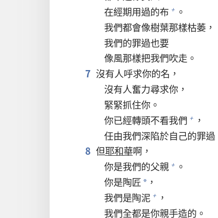
在經期用過的布
。
+
我們都會像樹葉那樣枯萎，
我們的罪過也要
像風那樣把我們吹走。
7
沒有人呼求你的名，
沒有人奮力尋求你，
緊緊抓住你。
你已經轉頭不看我們
，
+
任由我們深陷於自己的罪過
8
但
耶和華
啊，
你是我們的父親
。
+
你是陶匠
，
*
我們是陶泥
，
+
我們全都是你親手造的。