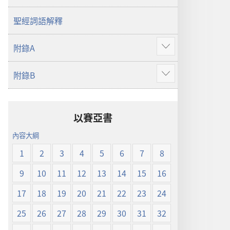
譯
本
聖經詞語解釋
附錄A
顯
示
附錄B
更
顯
多
示
更
多
以賽亞書
內容大綱
1
2
3
4
5
6
7
8
9
10
11
12
13
14
15
16
17
18
19
20
21
22
23
24
25
26
27
28
29
30
31
32