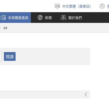
中文繁體（廣東話）
選
擇
多媒體圖書館
新聞
關於我們
語
言
64