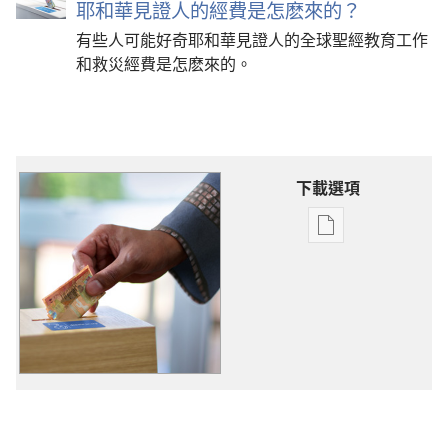
耶和華見證人的經費是怎麽來的？
有些人可能好奇耶和華見證人的全球聖經教育工作
和救災經費是怎麽來的。
下載選項
電
子
出
版
物
下
載
選
項