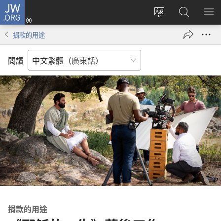
JW.ORG
登
錄
更
搜
顯
（開
改
尋
示
捐款的用途
啟
網
JW.ORG
選
新
站
單
閲讀
視
語
窗）
言
捐款的用途