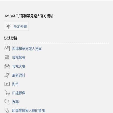
捐
款
的
®
JW.ORG
/ 耶和華見證人官方網站
用
途
設定外觀
快速鏈接
與耶和華見證人見面
尋找聚會
（開
啟
尋找大會
（開
新
啟
視
最新資料
新
窗）
視
影片
窗）
口述影像
搜尋
給專業醫療人員的資訊