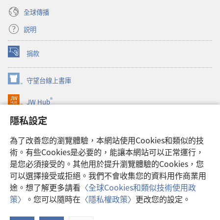
全球傳播
説明
捐款
（開
啟
新
守望台線上書庫
（開
視
啟
窗）
®
JW Hub
新
（開
視
啟
隱私設定
窗）
JW Library®
新
視
為了改善您的瀏覽體驗，本網站使用Cookies和類似的技
窗）
Watchtower Library
術。有些Cookies是必要的，能讓本網站可以正常運行，
是您必須接受的。其他用於提升瀏覽體驗的Cookies，您
可以選擇接受或拒絕。我們不會收集您的資料用作商業用
途。想了解更多請看
〈全球Cookies和類似技術使用政
Copyright
© 2026 Watch Tower Bible and Tract Society of Pennsylvania.
策〉
。您可以隨時在
〈隱私權政策〉
更改您的設定。
使用條款
|
隱私權政策
|
隱私設定