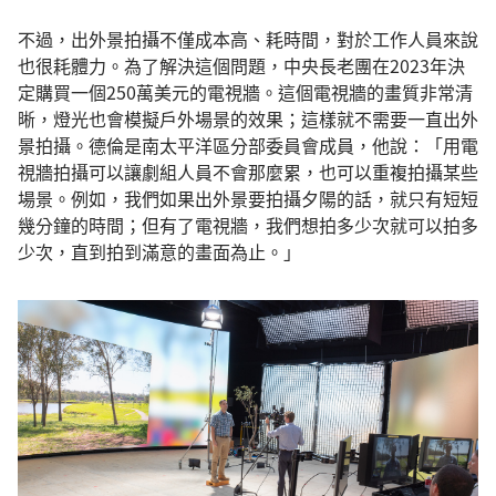
不過，出外景拍攝不僅成本高、耗時間，對於工作人員來說
也很耗體力。為了解決這個問題，中央長老團在2023年決
定購買一個250萬美元的電視牆。這個電視牆的畫質非常清
晰，燈光也會模擬戶外場景的效果；這樣就不需要一直出外
景拍攝。德倫是南太平洋區分部委員會成員，他說：「用電
視牆拍攝可以讓劇組人員不會那麼累，也可以重複拍攝某些
場景。例如，我們如果出外景要拍攝夕陽的話，就只有短短
幾分鐘的時間；但有了電視牆，我們想拍多少次就可以拍多
少次，直到拍到滿意的畫面為止。」