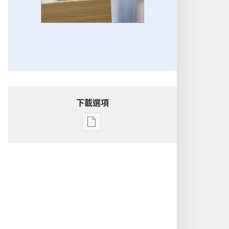
下載選項
電
子
出
版
物
下
載
選
項