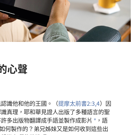
的心聲
能認識他和他的王國。（
提摩太前書2:3,4
）因
認識真理，耶和華見證人出版了多種語言的聖
將許多出版物翻譯成手語並製作成影片
，語
a
是如何製作的？弟兄姊妹又是如何收到這些出