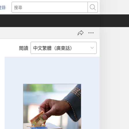
登錄
（開
搜
啟
尋
新
視
窗）
閲讀