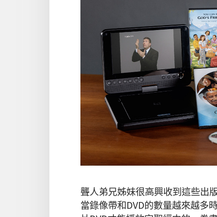
聾人弟兄姊妹很高興收到這些出
當錄像帶和DVD的數量越來越多