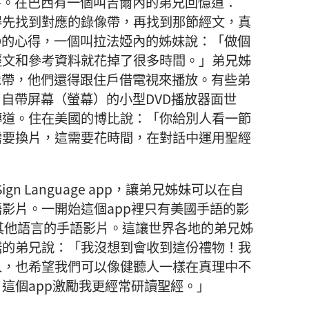
書。在巴西有一個叫吉爾內的弟兄回憶道：
得先找到對應的錄像帶，再找到那節經文，真
D的心得，一個叫拉法婭內的姊妹說：「做個
經文和參考資料就花掉了很多時間。」弟兄姊
像帶，他們還得跟住戶借電視來播放。有些弟
，自帶屏幕（螢幕）的小型DVD播放器面世
傳道。住在美國的博比說：「你給別人看一節
需要換片，這需要花時間，在對話中運用聖經
 Sign Language app，讓弟兄姊妹可以在自
影片。一開始這個app裡只有美國手語的影
了其他語言的手語影片。這讓世界各地的弟兄姊
諾的弟兄說：「我沒想到會收到這份禮物！我
人，也希望我們可以像健聽人一樣在真理中不
這個app激勵我更經常研讀聖經。」