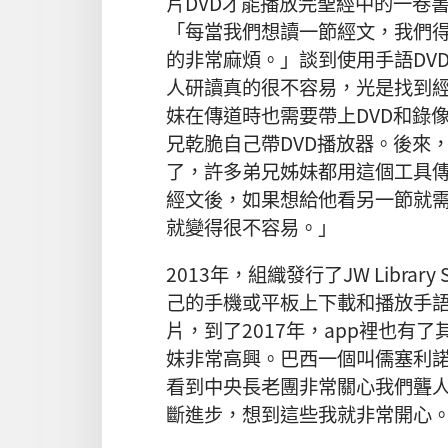
片DVD才能播放完聖經中的一卷
「每當我們想讀一節經文，我們
的非常麻煩。」談到使用手語DV
人研讀真的很不容易，光是找到
妹在傳道時也需要帶上DVD和錄
兄乾脆自己帶DVD播放器。後來
了，許多弟兄姊妹都用這個工具
經文後，如果想給他看另一節就
就變得很不容易。」
2013年，組織發行了JW Library
己的手機或平板上下載和播放手語
片，到了2017年，app裡也有
妹非常高興。巴西一個叫儒塞利
看到中央長老團非常關心我們聾
斷進步，想到這些我就非常開心。