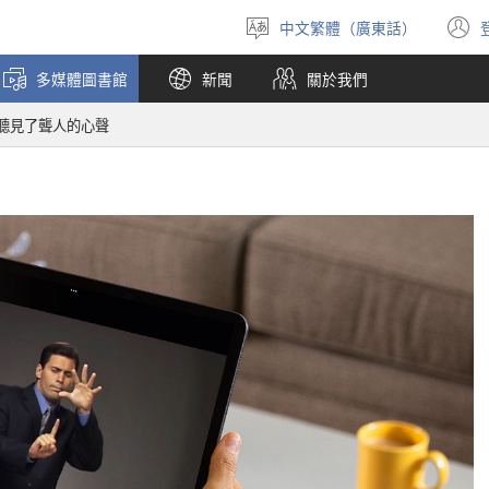
中文繁體（廣東話）
選
擇
多媒體圖書館
新聞
關於我們
語
言
聽見了聾人的心聲