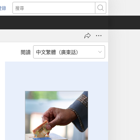
登錄
（開
搜
啟
尋
新
視
窗）
閲讀