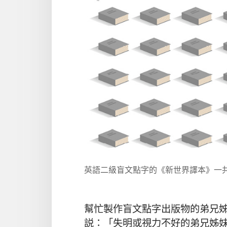
英語二級盲文點字的《新世界譯本》一共
幫忙製作盲文點字出版物的弟兄
説：「失明或視力不好的弟兄姊