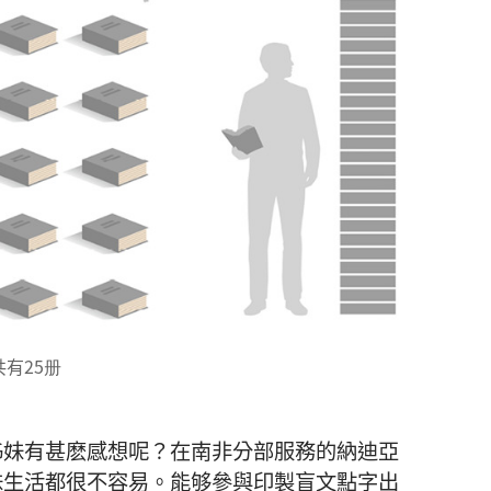
有25册
姊妹有甚麽感想呢？在南非分部服務的納迪亞
妹生活都很不容易。能够參與印製盲文點字出