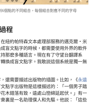
到6個點的不同組合，每個組合對應不同的字母
過程
。在紐約帕特森文本處理部服務的邁克爾·米
換成盲文點字的時候，都需要使用外界的軟件
支持那麽多種語言。現在有了守望台翻譯系
言轉換成盲文點字。我敢説這個系統是獨一無
字，還需要描述出版物的插圖。比如，《
永遠
盲文點字出版物是這樣描述的：「一個男子踏
旁花木錯落有致，遠處山巒綿延起伏。」有一
會衆裏是一名助理僕人和先驅。他説：「這些