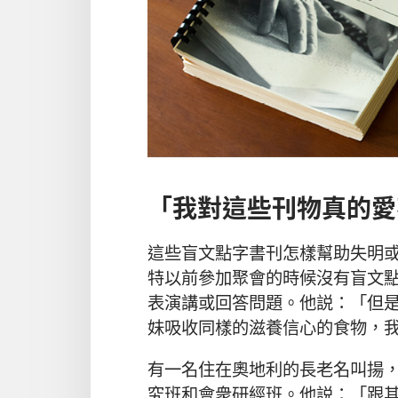
「我對這些刊物真的愛
這些盲文點字書刊怎樣幫助失明
特以前參加聚會的時候沒有盲文
表演講或回答問題。他説：「但
妹吸收同樣的滋養信心的食物，
有一名住在奧地利的長老名叫揚
究班和會衆研經班。他説：「跟