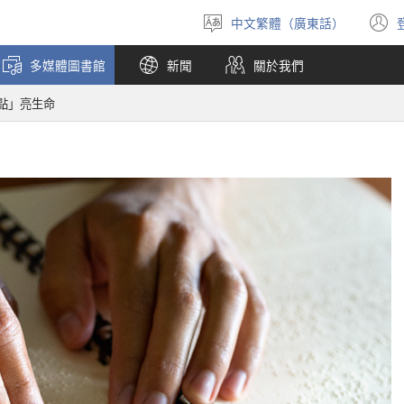
中文繁體（廣東話）
選
擇
多媒體圖書館
新聞
關於我們
語
言
點」亮生命