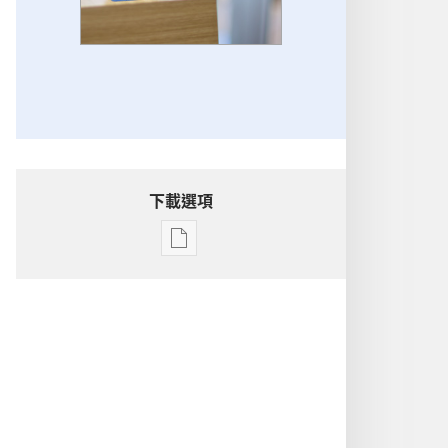
下載選項
電
子
出
版
物
下
載
選
項