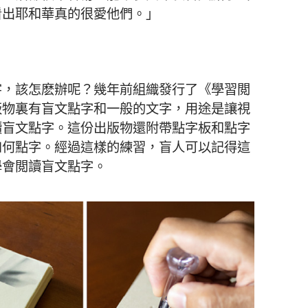
看出耶和華真的很愛他們。」
字，該怎麽辦呢？幾年前組織發行了《學習閲
版物裏有盲文點字和一般的文字，用途是讓視
讀盲文點字。這份出版物還附帶點字板和點字
如何點字。經過這樣的練習，盲人可以記得這
學會閲讀盲文點字。