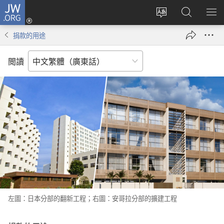
JW.ORG
登
錄
更
搜
顯
（開
改
尋
示
捐款的用途
啟
網
JW.ORG
選
新
站
單
閲讀
視
語
窗）
言
左圖：日本分部的翻新工程；右圖：安哥拉分部的擴建工程