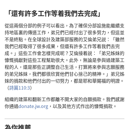
「還有許多工作等着我們去完成」
從這兩個分部的例子可以看出，為了確保分部設施能繼續支
持地區裏的傳道工作，弟兄們已經付出了很多努力，但這並
不是終點。在全球設計及建築部服務的艾倫弟兄説：「雖然
我們已經取得了很多成果，但還有許多工作等着我們去完
成。」這些工作會怎樣完成呢？艾倫接着説：「弟兄姊妹的
慷慨捐獻對這些工程幫助很大。此外，無論是參與過建築工
程的人，還是那些正調整自己生活，打算將來參與志願服務
的弟兄姊妹，我們都很欣賞他們甘心捨己的精神。」弟兄姊
妹的捐款和他們付出的一切努力，都是耶和華賜福的明證。
（
詩篇110:3
）
組織的建築和翻新工作都離不開大家的自願捐款。我們感謝
你通過
donate.jw.org
，以及其他方式作出的慷慨捐款。
為你推薦