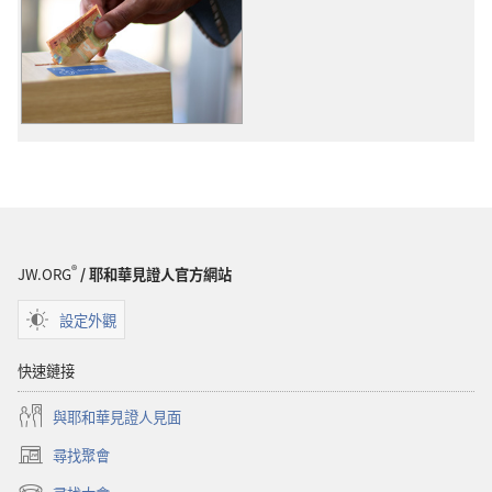
出
版
物
下
載
選
項
捐
款
的
®
JW.ORG
/ 耶和華見證人官方網站
用
途
設定外觀
快速鏈接
與耶和華見證人見面
尋找聚會
（開
啟