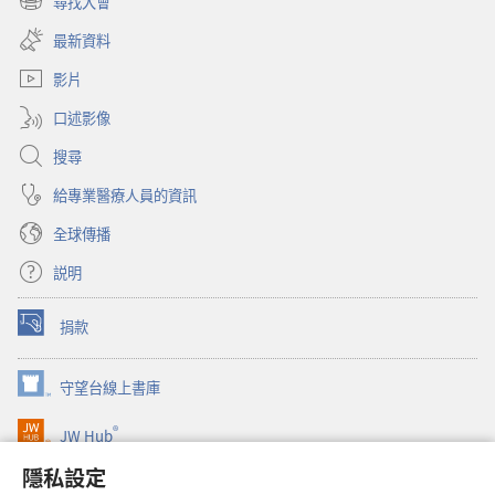
尋找大會
（開
新
啟
視
最新資料
新
窗）
視
影片
窗）
口述影像
搜尋
給專業醫療人員的資訊
全球傳播
説明
捐款
（開
啟
新
守望台線上書庫
（開
視
啟
窗）
®
JW Hub
新
（開
視
啟
隱私設定
窗）
JW Library®
新